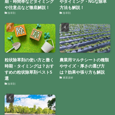
期・時間帯などタイミング
やタイミング・NGな除草
や注意点など徹底解説！
方法も解説！
除草剤
除草剤
粒状除草剤の使い方と撒く
農業用マルチシートの種類
時期・タイミングは？おす
やサイズ・厚さの選び方
すめの粒状除草剤ベスト5
は？効果や張り方も解説
選
農業資材
除草剤