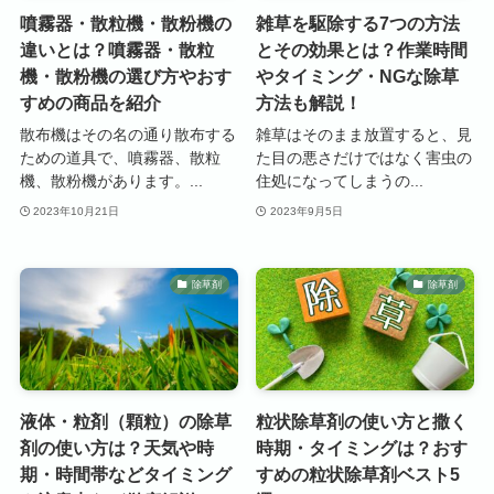
噴霧器・散粒機・散粉機の
雑草を駆除する7つの方法
違いとは？噴霧器・散粒
とその効果とは？作業時間
機・散粉機の選び方やおす
やタイミング・NGな除草
すめの商品を紹介
方法も解説！
散布機はその名の通り散布する
雑草はそのまま放置すると、見
ための道具で、噴霧器、散粒
た目の悪さだけではなく害虫の
機、散粉機があります。...
住処になってしまうの...
2023年10月21日
2023年9月5日
除草剤
除草剤
液体・粒剤（顆粒）の除草
粒状除草剤の使い方と撒く
剤の使い方は？天気や時
時期・タイミングは？おす
期・時間帯などタイミング
すめの粒状除草剤ベスト5