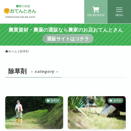
ONLINESHOP
MENU
農業資材・農薬の通販なら農家のお店おてんとさん
通販サイトはコチラ
ホーム
除草剤
除草剤
– category –
除草剤
除草剤