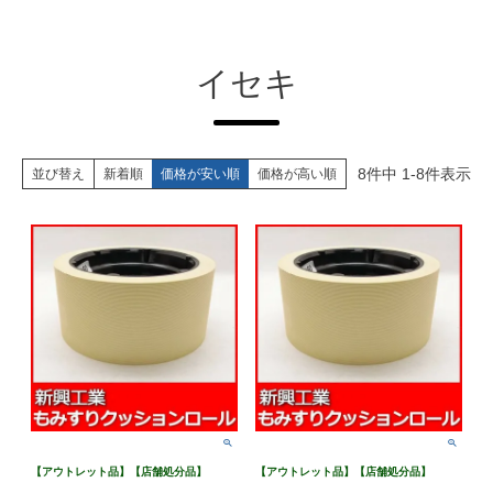
イセキ
8
件中
1
-
8
件表示
並び替え
新着順
価格が安い順
価格が高い順
【アウトレット品】【店舗処分品】
【アウトレット品】【店舗処分品】