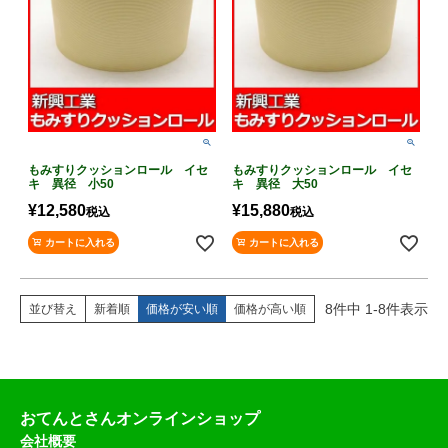
もみすりクッションロール イセ
もみすりクッションロール イセ
キ 異径 小50
キ 異径 大50
¥
12,580
¥
15,880
税込
税込
カートに入れる
カートに入れる
8
件中
1
-
8
件表示
並び替え
新着順
価格が安い順
価格が高い順
おてんとさんオンラインショップ
会社概要