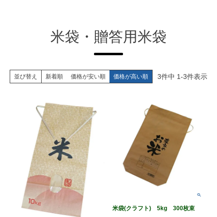
米袋・贈答用米袋
3
件中
1
-
3
件表示
並び替え
新着順
価格が安い順
価格が高い順
米袋(クラフト) 5kg 300枚束