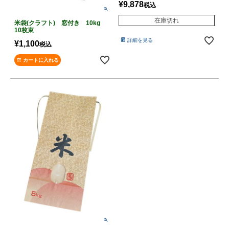
¥
9,878
税込
在庫切れ
米袋(クラフト) 窓付き 10kg
10枚束
詳細を見る
¥
1,100
税込
カートに入れる