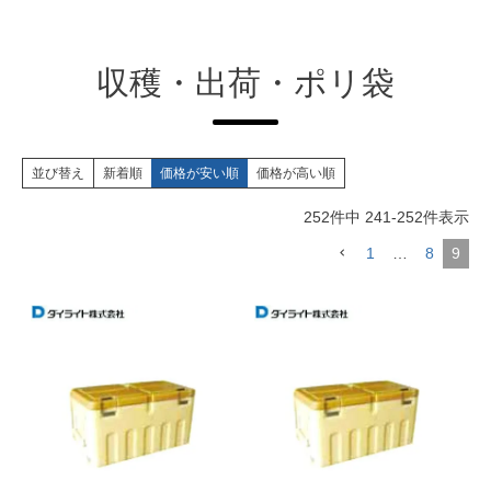
収穫・出荷・ポリ袋
並び替え
新着順
価格が安い順
価格が高い順
252
件中
241
-
252
件表示
1
…
8
9