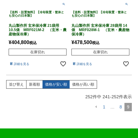
【送料・設置無料】【冷却装置・筐体と
【送料・設置無料】【冷却装置・筐体と
も安心の日本製】
も安心の日本製】
丸山製作所 玄米保冷庫 21袋用
丸山製作所 玄米保冷庫 28袋用 14
10.5俵 MRF021M-2 （玄米・農
俵 MRF028M-1 （玄米・農産物
産物保冷庫）
保冷庫）
¥
404,800
¥
478,500
税込
税込
在庫切れ
在庫切れ
詳細を見る
詳細を見る
並び替え
新着順
価格が安い順
価格が高い順
252
件中
241
-
252
件表示
1
…
8
9