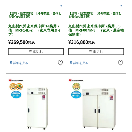
【送料・設置無料】【冷却装置・筐体と
【送料・設置無料】【冷却装置・筐体と
も安心の日本製】
も安心の日本製】
丸山製作所 玄米保冷庫 14袋用 7
丸山製作所 玄米保冷庫 7袋用 3.5
俵 MRF14E-2 （玄米専用タイ
俵 MRF007M-3 （玄米・農産物
プ）
保冷庫）
¥
269,500
¥
316,800
税込
税込
在庫切れ
在庫切れ
詳細を見る
詳細を見る