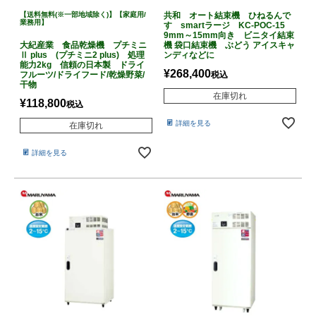
【送料無料(※一部地域除く)】【家庭用/
共和 オート結束機 ひねるんで
業務用】
す smartラージ KC-POC-15
9mm～15mm向き ビニタイ結束
大紀産業 食品乾燥機 プチミニ
機 袋口結束機 ぶどう アイスキャ
Ⅱ plus (プチミニ2 plus) 処理
ンディなどに
能力2kg 信頼の日本製 ドライ
¥
268,400
フルーツ/ドライフード/乾燥野菜/
税込
干物
在庫切れ
¥
118,800
税込
詳細を見る
在庫切れ
詳細を見る