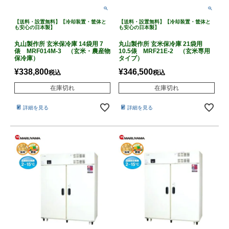
【送料・設置無料】【冷却装置・筐体と
【送料・設置無料】【冷却装置・筐体と
も安心の日本製】
も安心の日本製】
丸山製作所 玄米保冷庫 14袋用 7
丸山製作所 玄米保冷庫 21袋用
俵 MRF014M-3 （玄米・農産物
10.5俵 MRF21E-2 （玄米専用
保冷庫）
タイプ）
¥
338,800
¥
346,500
税込
税込
在庫切れ
在庫切れ
詳細を見る
詳細を見る