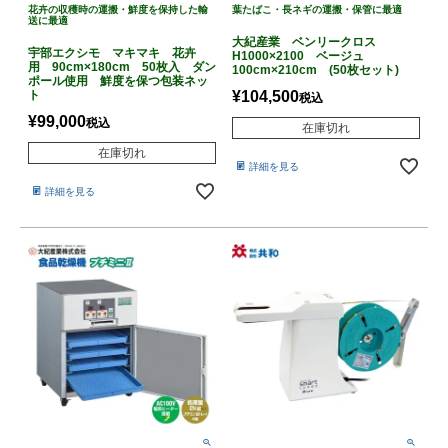
花卉の収穫時の運搬・鮮度を保持した輸
葉たばこ・長ネギの運搬・保管に最適
送に最適
大紀産業 ベンリークロス
宇部エクシモ マキマキ 花卉
H1000×2100 ベージュ
用 90cm×180cm 50枚入 ダン
100cm×210cm (50枚セット)
ポール使用 鮮度を保つ包装ネッ
ト
¥
104,500
税込
¥
99,000
税込
在庫切れ
在庫切れ
詳細を見る
詳細を見る