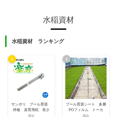
水稲資材
水稲資材 ランキング
1
2
サンポリ プール育苗
プール育苗シート 多層
枠板 楽育用杭 長さ
POフィルム トーカ
20cm 直径4mm 10本
ン リザボア 厚み
税込
税込