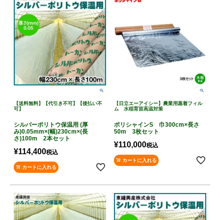
【送料無料】【代引き不可】【後払い不
【日立エーアイシー】農業用蒸着フィル
可】
ム 水稲育苗高温対策
シルバーポリトウ保温用 (厚
ポリシャインS 巾300cm×長さ
み)0.05mm×(幅)230cm×(長
50m 3枚セット
さ)100m 2本セット
¥
110,000
税込
¥
114,400
税込
カートに入れる
カートに入れる