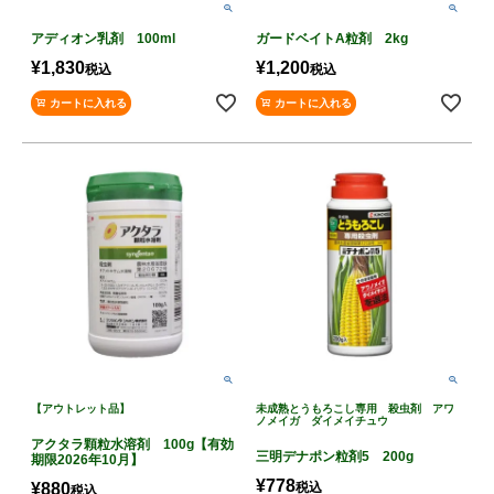
アディオン乳剤 100ml
ガードベイトA粒剤 2kg
¥
1,830
¥
1,200
税込
税込
カートに入れる
カートに入れる
【アウトレット品】
未成熟とうもろこし専用 殺虫剤 アワ
ノメイガ ダイメイチュウ
アクタラ顆粒水溶剤 100g【有効
三明デナポン粒剤5 200g
期限2026年10月】
¥
778
¥
880
税込
税込