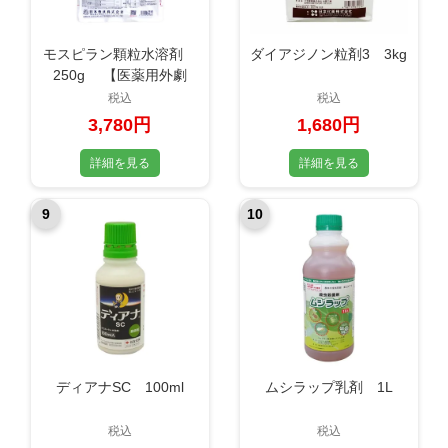
モスピラン顆粒水溶剤
ダイアジノン粒剤3 3kg
250g 【医薬用外劇
物】
税込
税込
3,780円
1,680円
詳細を見る
詳細を見る
9
10
ディアナSC 100ml
ムシラップ乳剤 1L
税込
税込