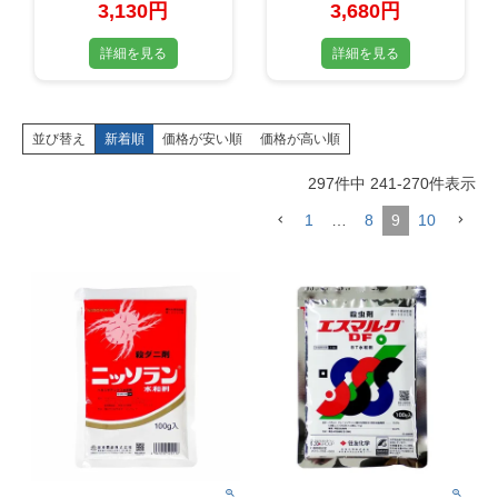
3,130円
3,680円
詳細を見る
詳細を見る
並び替え
新着順
価格が安い順
価格が高い順
297
件中
241
-
270
件表示
1
…
8
9
10