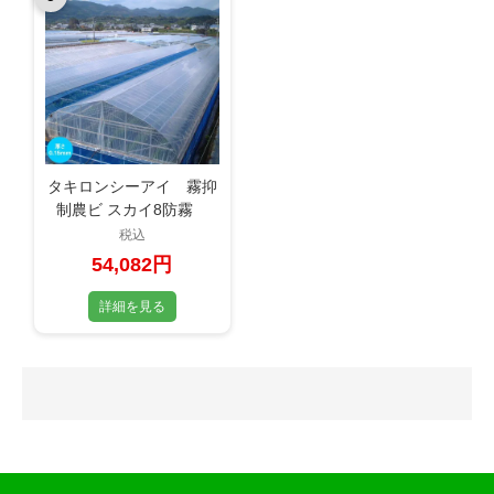
タキロンシーアイ 霧抑
制農ビ スカイ8防霧
3×12間
税込
0.15mm×660cm×26m
54,082円
詳細を見る