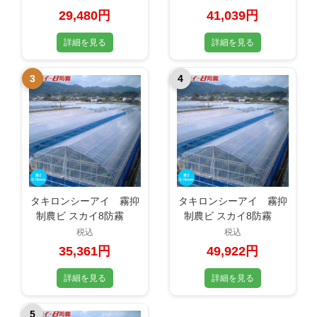
0.13mm×840cm×13m
0.13mm×540cm×29m
29,480円
41,039円
詳細を見る
詳細を見る
3
4
タキロンシーアイ 霧抑
タキロンシーアイ 霧抑
制農ビ スカイ8防霧
制農ビ スカイ8防霧
3×7間
3×11間
税込
税込
0.15mm×660cm×17m
0.15mm×660cm×24m
35,361円
49,922円
詳細を見る
詳細を見る
5