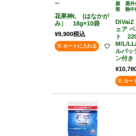
ー
服 屋外
策 熱中
花果神L (はなかが
DiVa
み） 18g×10袋
ェア 
¥
9,900
税込
ト 22
M/L/L
カートに入れる
ルバッ
ン付き
¥
10,78
カー