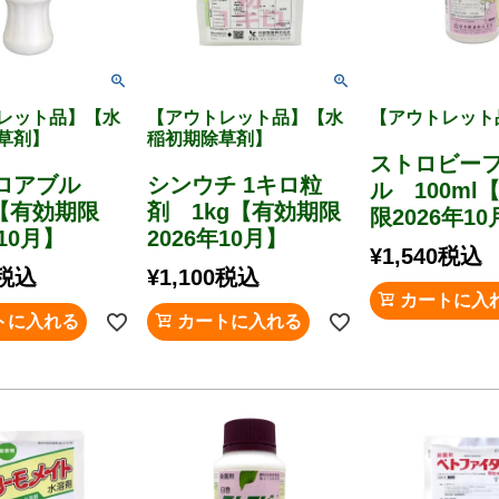
レット品】【水
【アウトレット品】【水
【アウトレット
草剤】
稲初期除草剤】
ストロビー
フロアブル
シンウチ 1キロ粒
ル 100ml
l【有効期限
剤 1kg【有効期限
限2026年1
年10月】
2026年10月】
¥
1,540
税込
税込
¥
1,100
税込
カートに入
トに入れる
カートに入れる