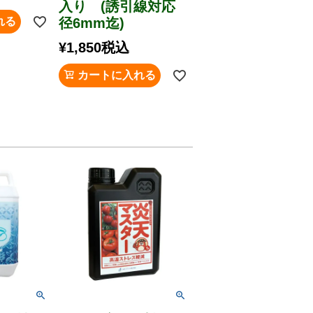
入り (誘引線対応
れる
径6mm迄)
¥
1,850
税込
カートに入れる