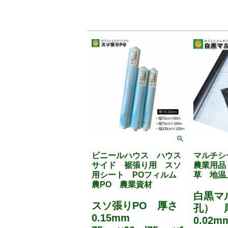
ビニールハウス ハウス
マルチ
サイド 裾張り用 スソ
農業用品
用シート POフィルム
草 地温
農PO 農業資材
白黒マ
スソ張りPO 厚さ
孔） 
0.15mm
0.02