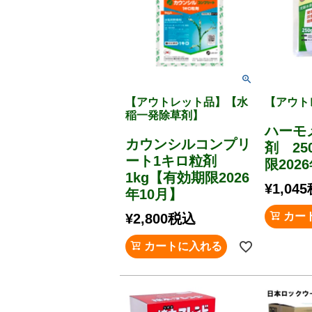
【アウトレット品】【水
【アウト
稲一発除草剤】
ハーモ
カウンシルコンプリ
剤 25
ート1キロ粒剤
限202
1kg【有効期限2026
¥
1,045
年10月】
カー
¥
2,800
税込
カートに入れる