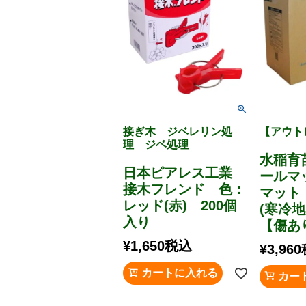
接ぎ木 ジベレリン処
【アウト
理 ジベ処理
水稲育
日本ピアレス工業
ールマ
接木フレンド 色：
マット
レッド(赤) 200個
(寒冷地
入り
【傷あ
¥
1,650
税込
¥
3,960
カートに入れる
カー