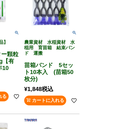
品】
農業資材 水稲資材 水
稲用 育苗箱 結束バン
ド 運搬
ター顆粒
g【有
苗箱バンド 5セッ
年10
ト10本入 (苗箱50
枚分)
¥
1,848
税込
れる
カートに入れる