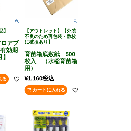
品】
【アウトレット】【外装
不良のため再包装・数枚
に破損あり】
フロアブ
【有効期
育苗箱底敷紙 500
0月】
枚入 （水稲育苗箱
用）
¥
1,160
税込
れる
カートに入れる