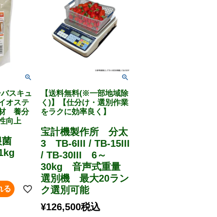
ーバスキュ
【送料無料(※一部地域除
イオステ
く)】【仕分け・選別作業
材 養分
をラクに効率良く】
性向上
宝計機製作所 分太
根菌
3 TB-6III / TB-15III
kg
/ TB-30III 6～
30kg 音声式重量
選別機 最大20ラン
れる
ク選別可能
¥
126,500
税込