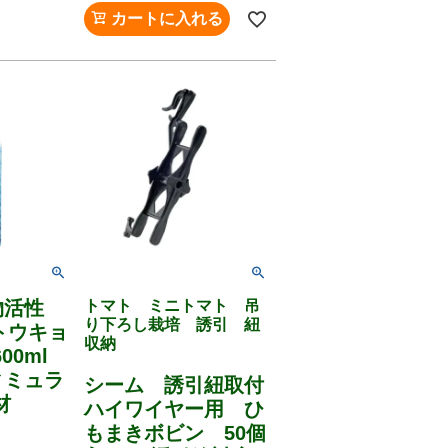
カートに入れる
物活性
トマト ミニトマト 吊
り下ろし栽培 誘引 紐
(トウキョ
収納
600ml
ィミュラ
シーム 誘引紐取付
材
ハイワイヤー用 ひ
もまきボビン 50個