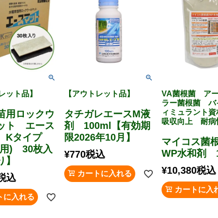
レット品】
【アウトレット品】
VA菌根菌 ア
ラー菌根菌 バ
ィミュラント資
苗用ロックウ
タチガレエースM液
吸収向上 耐病
ット エース
剤 100ml【有効期
 Kタイプ
限2026年10月】
マイコス菌
用) 30枚入
WP水和剤 1
¥
770
税込
り】
¥
10,380
税込
カートに入れる
税込
カートに入
トに入れる