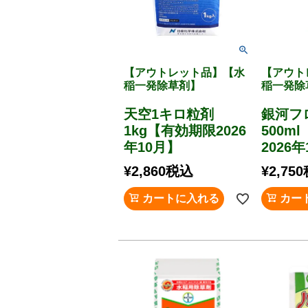
【アウトレット品】【水
【アウト
稲一発除草剤】
稲一発除
天空1キロ粒剤
銀河
1kg【有効期限2026
500m
年10月】
2026
¥
2,860
税込
¥
2,750
カートに入れる
カー