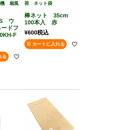
風機 扇風
荷 ネット袋
棒ネット 35cm
WS ウ
100本入 赤
ネードフ
¥
600
税込
0KH-F
カートに入れる
れる