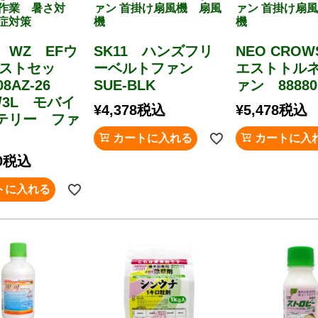
作業 暑さ対
ァン 首掛け扇風機 扇風
ァン 首掛け扇
症対策
機
機
iZ WZ EFウ
SK11 ハンズフリ
NEO CRO
ベストセッ
ーベルトファン
エストトル
08AZ-26
SUE-BLK
ァン 88880
L/3L モバイ
¥
4,378
税込
¥
5,478
税込
テリー ファ
カートに入れる
カートに入
0
税込
トに入れる