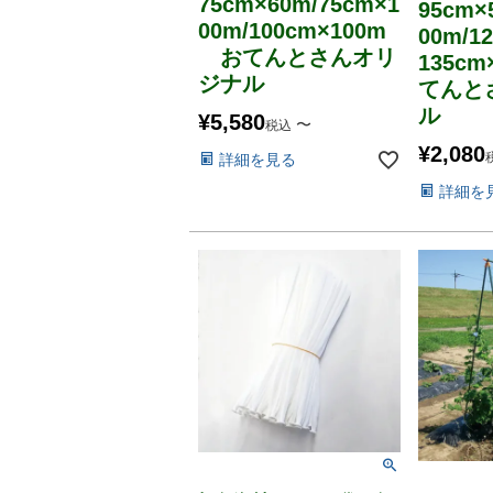
75cm×60m/75cm×1
95cm×
00m/100cm×100m
00m/1
おてんとさんオリ
135c
ジナル
てんと
ル
¥
5,580
〜
税込
¥
2,080
詳細を見る
詳細を