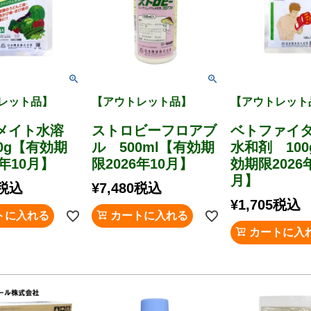
レット品】
【アウトレット品】
【アウトレット
メイト水溶
ストロビーフロアブ
ベトファイ
0g【有効期
ル 500ml【有効期
水和剤 100
6年10月】
限2026年10月】
効期限2026
月】
税込
¥
7,480
税込
¥
1,705
税込
トに入れる
カートに入れる
カートに入