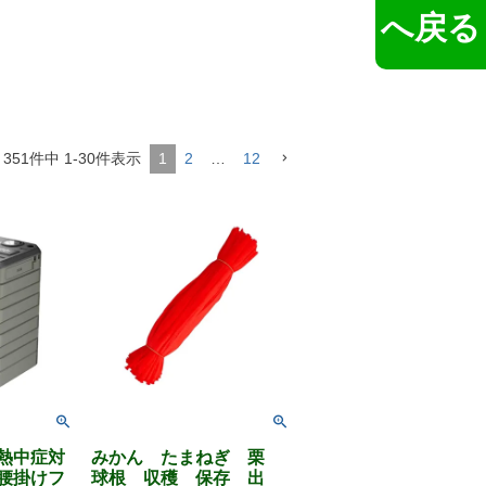
へ戻る
351
件中
1
-
30
件表示
1
2
…
12
熱中症対
みかん たまねぎ 栗
腰掛けフ
球根 収穫 保存 出