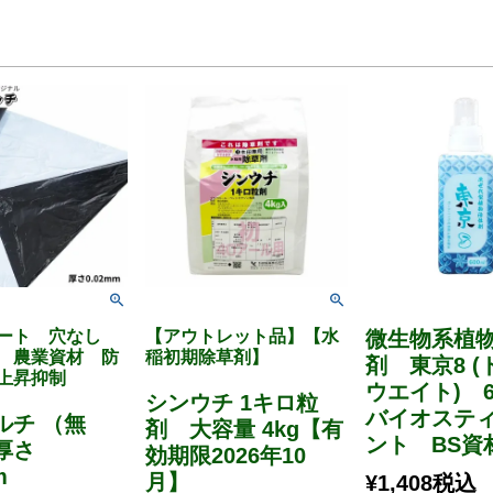
シート 穴なし
【アウトレット品】【水
微生物系植
 農業資材 防
稲初期除草剤】
剤 東京8 
上昇抑制
ウエイト) 
シンウチ 1キロ粒
バイオステ
ルチ （無
剤 大容量 4kg【有
ント BS資
厚さ
効期限2026年10
mm
月】
¥
1,408
税込