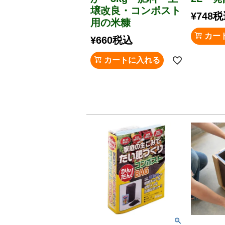
壌改良・コンポスト
¥
748
税
用の米糠
カー
¥
660
税込
カートに入れる