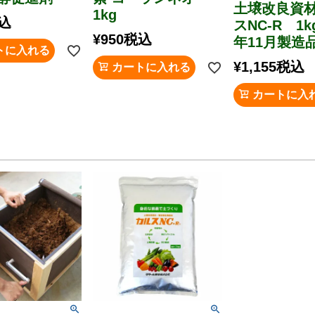
土壌改良資
1kg
込
スNC-R 1k
¥
950
税込
年11月製造
トに入れる
¥
1,155
税込
カートに入れる
カートに入