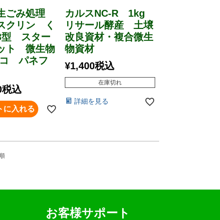
生ごみ処理
カルスNC-R 1kg
スクリン く
リサール酵産 土壌
3型 スター
改良資材・複合微生
ット 微生物
物資材
エコ パネフ
¥
1,400
税込
在庫切れ
0
税込
詳細を見る
トに入れる
順
お客様サポート