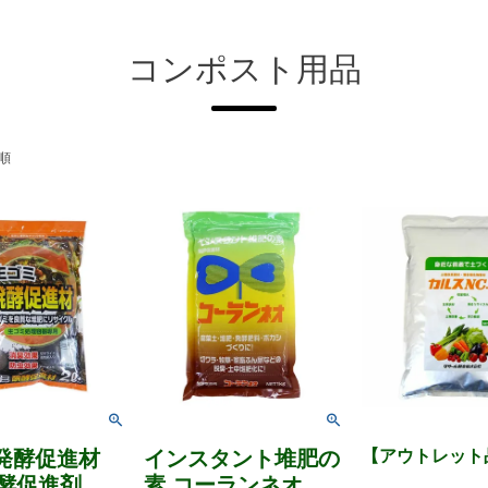
コンポスト用品
順
発酵促進材
インスタント堆肥の
【アウトレット
発酵促進剤
素 コーランネオ