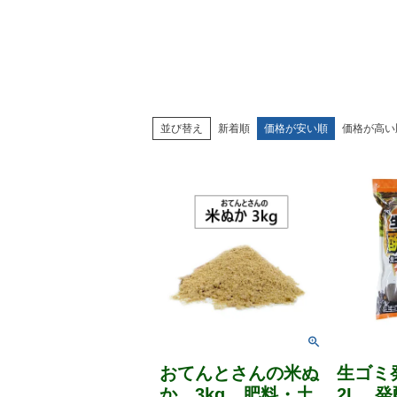
並び替え
新着順
価格が安い順
価格が高い
おてんとさんの米ぬ
生ゴミ
か 3kg 肥料・土
2L 