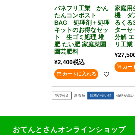
パネフリ工業 かん
家庭用
たんコンポスト
機 ダ
BAG 処理剤＋処理
るくる
キットのお得なセッ
ターセ
ト 生ゴミ処理 堆
分解 
肥 たい肥 家庭菜園
リ工業
園芸肥料
¥
27,50
¥
2,400
税込
カー
カートに入れる
並び替え
新着順
価格が安い順
価格が高い
おてんとさんオンラインショップ