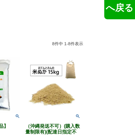
へ戻る
8
件中
1
-
8
件表示
品】
（沖縄発送不可）(購入数
量制限有)(配達日指定不