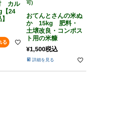
可)
材 カル
g【24
おてんとさんの米ぬ
品】
か 15kg 肥料・
土壌改良・コンポス
ト用の米糠
れる
¥
1,500
税込
詳細を見る