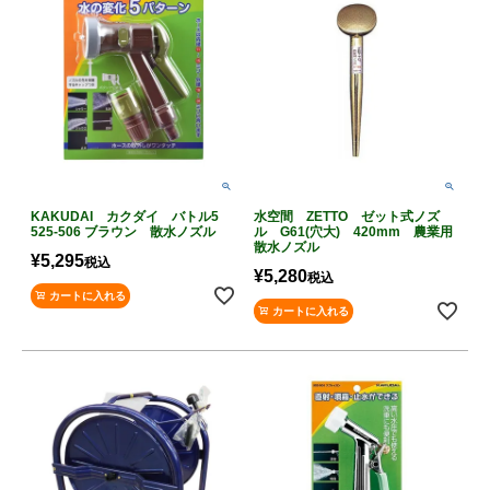
KAKUDAI カクダイ バトル5
水空間 ZETTO ゼット式ノズ
525-506 ブラウン 散水ノズル
ル G61(穴大) 420mm 農業用
散水ノズル
¥
5,295
税込
¥
5,280
税込
カートに入れる
カートに入れる