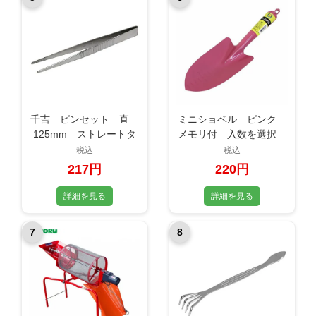
千吉 ピンセット 直
ミニショベル ピンク
125mm ストレートタ
メモリ付 入数を選択
イプ
1本／12本／60本 (移植
税込
税込
ごて、スコップ、シャベ
217円
220円
ル)
詳細を見る
詳細を見る
7
8