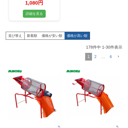
1,080円
詳細を見る
並び替え
新着順
価格が安い順
価格が高い順
178
件中
1
-
30
件表示
1
2
…
6