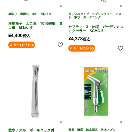
草取り 農園芸 DIY 回転イス
差し込みタイプ スプリンクラー ミス
ト 散水 ガーデニング
移動椅子 よこ車 TC4500B ヨ
セフティ－3 伸縮 ガーデンミス
コ車 移動いす
トクーラー SGMC-5
¥
4,400
税込
¥
4,378
税込
カートに入れる
カートに入れる
散水ノズル ボールコック付
直射・噴霧 散水器具 散水ノズル