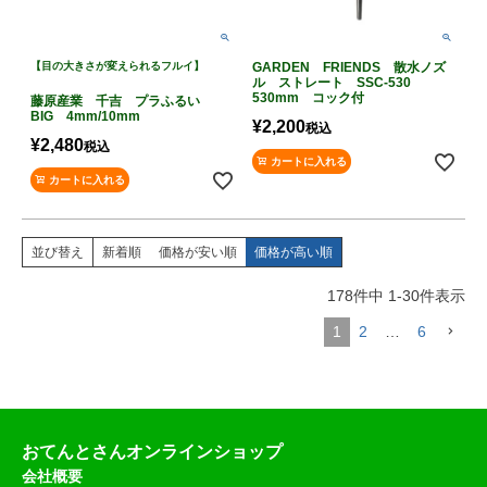
【目の大きさが変えられるフルイ】
GARDEN FRIENDS 散水ノズ
ル ストレート SSC-530
530mm コック付
藤原産業 千吉 プラふるい
BIG 4mm/10mm
¥
2,200
税込
¥
2,480
税込
カートに入れる
カートに入れる
並び替え
新着順
価格が安い順
価格が高い順
178
件中
1
-
30
件表示
1
2
…
6
おてんとさんオンラインショップ
会社概要