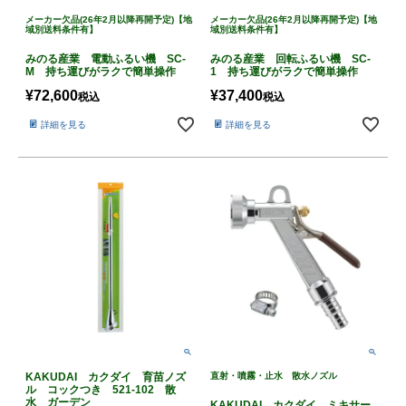
メーカー欠品(26年2月以降再開予定)【地
メーカー欠品(26年2月以降再開予定)【地
域別送料条件有】
域別送料条件有】
みのる産業 電動ふるい機 SC-
みのる産業 回転ふるい機 SC-
M 持ち運びがラクで簡単操作
1 持ち運びがラクで簡単操作
¥
72,600
¥
37,400
税込
税込
詳細を見る
詳細を見る
KAKUDAI カクダイ 育苗ノズ
直射・噴霧・止水 散水ノズル
ル コックつき 521-102 散
水 ガーデン
KAKUDAI カクダイ ミキサー