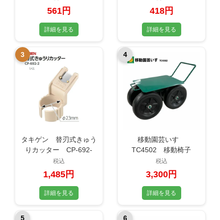
561円
418円
詳細を見る
詳細を見る
3
4
タキゲン 替刃式きゅう
移動園芸いす
りカッター CP-692-
TC4502 移動椅子
2 サイズ：L-LL
税込
税込
1,485円
3,300円
詳細を見る
詳細を見る
5
6