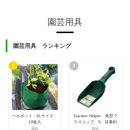
園芸用具
園芸用具 ランキング
1
2
ベルポット 6Lサイズ
Garden Helper 角型プ
10枚入
ラスコップ S 容量約
0.3L PS-20S
税込
税込