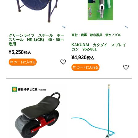
グリーンライフ スチール ホー
直射・噴霧 散水器具 散水ノズル
スリール HR-L(CB) 40～50ｍ
巻用
KAKUDAI カクダイ スプレイ
ガン 952-801
¥
5,258
税込
¥
4,930
税込
カートに入れる
カートに入れる