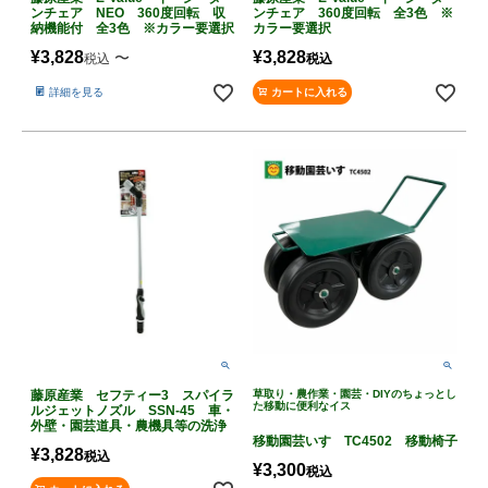
ンチェア NEO 360度回転 収
ンチェア 360度回転 全3色 ※
納機能付 全3色 ※カラー要選択
カラー要選択
¥
3,828
¥
3,828
〜
税込
税込
詳細を見る
カートに入れる
藤原産業 セフティー3 スパイラ
草取り・農作業・園芸・DIYのちょっとし
た移動に便利なイス
ルジェットノズル SSN-45 車・
外壁・園芸道具・農機具等の洗浄
移動園芸いす TC4502 移動椅子
¥
3,828
税込
¥
3,300
税込