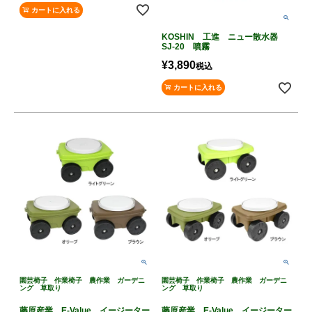
カートに入れる
KOSHIN 工進 ニュー散水器
SJ-20 噴霧
¥
3,890
税込
カートに入れる
園芸椅子 作業椅子 農作業 ガーデニ
園芸椅子 作業椅子 農作業 ガーデニ
ング 草取り
ング 草取り
藤原産業 E-Value イージーター
藤原産業 E-Value イージーター