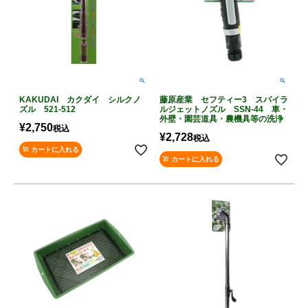
KAKUDAI カクダイ シルクノ
藤原産業 セフティー3 スパイラ
ズル 521-512
ルジェットノズル SSN-44 車・
外壁・園芸道具・農機具等の洗浄
¥
2,750
税込
¥
2,728
税込
カートに入れる
カートに入れる