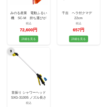
みのる産業 電動ふるい
千吉 ヘラ付クマデ
機 SC-M 持ち運びが
22cm
ラクで簡単操作
税込
税込
72,600円
657円
詳細を見る
詳細を見る
9
首振り シャワーヘッド
SXG-31005 ノズル長さ
71cm
税込