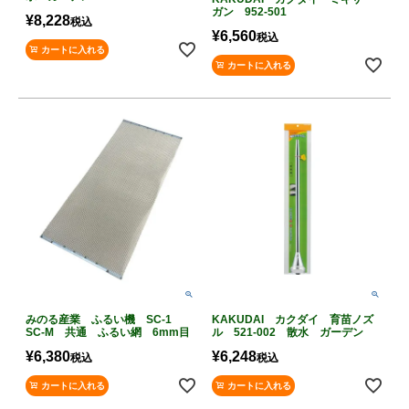
ガン 952-501
¥
8,228
税込
¥
6,560
税込
カートに入れる
カートに入れる
みのる産業 ふるい機 SC-1
KAKUDAI カクダイ 育苗ノズ
SC-M 共通 ふるい網 6mm目
ル 521-002 散水 ガーデン
¥
6,380
¥
6,248
税込
税込
カートに入れる
カートに入れる