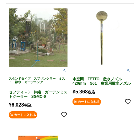
スタンドタイプ スプリンクラー ミス
水空間 ZETTO 散水ノズル
ト 散水 ガーデニング
420mm G61 農業用散水ノズル
¥
5,368
セフティ－3 伸縮 ガーデンミス
税込
トクーラー SGMC-6
カートに入れる
¥
6,028
税込
カートに入れる