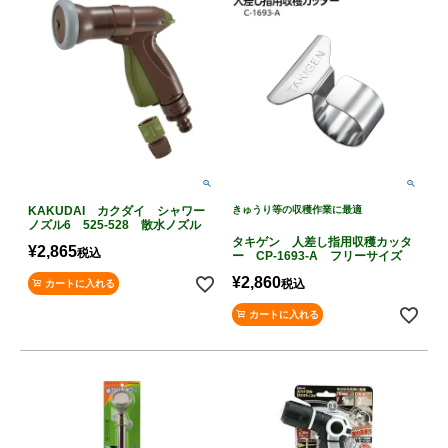
KAKUDAI カクダイ シャワー
きゅうり等の収穫作業に最適
ノズル6 525-528 散水ノズル
タキゲン 人差し指用収穫カッタ
¥
2,865
税込
ー CP-1693-A フリーサイズ
¥
2,860
税込
カートに入れる
カートに入れる