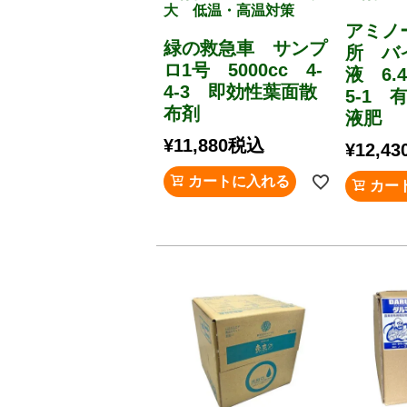
大 低温・高温対策
アミノ
緑の救急車 サンプ
所 
ロ1号 5000cc 4-
液 6.4
4-3 即効性葉面散
5-1 
布剤
液肥
¥
11,880
税込
¥
12,43
カートに入れる
カー