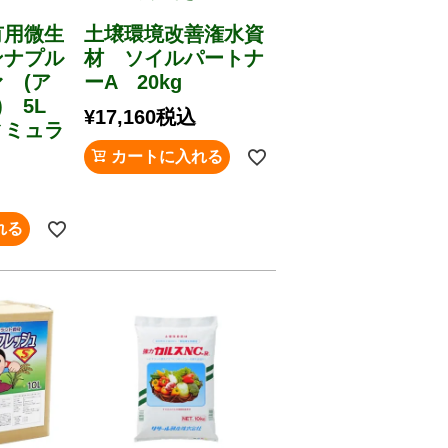
有用微生
土壌環境改善潅水資
ンナプル
材 ソイルパートナ
 (ア
ーA 20kg
) 5L
¥
17,160
税込
ィミュラ
カートに入れる
れる