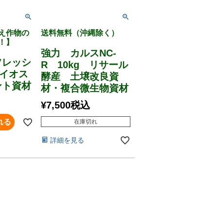
え作物の
送料無料（沖縄除く）
！】
強力 カルスNC-
フレッシ
R 10kg リサール
バイオス
酵産 土壌改良資
ント資材
材・複合微生物資材
¥
7,500
税込
れる
在庫切れ
詳細を見る