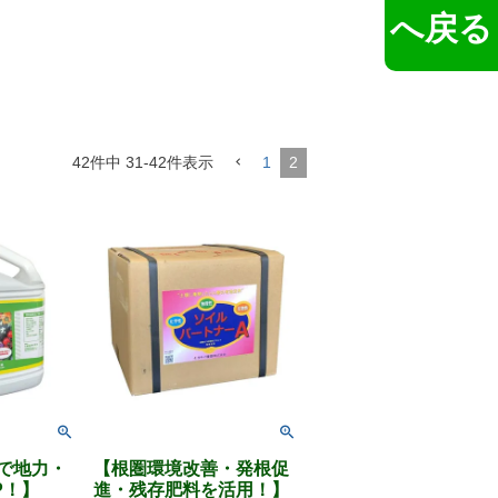
へ戻る
42
件中
31
-
42
件表示
1
2
で地力・
【根圏環境改善・発根促
P！】
進・残存肥料を活用！】