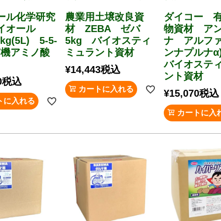
ール化学研究
農業用土壌改良資
ダイコー 
バイオール
材 ZEBA ゼバ
物資材 ア
kg(5L) 5-5-
5kg バイオスティ
ナ アルファ
有機アミノ酸
ミュラント資材
ンナプルナα
バイオステ
¥
14,443
税込
ント資材
0
税込
カートに入れる
¥
15,070
税込
トに入れる
カートに入