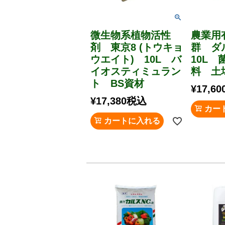
微生物系植物活性
農業用
剤 東京8 (トウキョ
群 
ウエイト) 10L バ
10L
イオスティミュラン
料 土
ト BS資材
¥
17,60
¥
17,380
税込
カー
カートに入れる