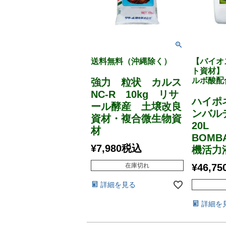
送料無料（沖縄除く）
【バイオ
ト資材】
ルボ酸配
強力 粒状 カルス
NC-R 10kg リサ
ハイポ
ール酵産 土壌改良
ンバ
資材・複合微生物資
20L
材
BOMB
¥
7,980
税込
機活力
在庫切れ
¥
46,75
詳細を見る
詳細を