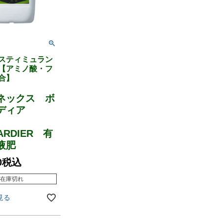
スティミュラン
【アミノ酸・フ
合】
ネックス ボ
ルディア
ARDIER 有
液肥
0
税込
在庫切れ
見る