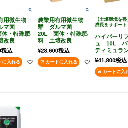
有用微生物
農業用有用微生物
【土壌環境を整
成長をサポート
ダルマ菌
群 ダルマ菌
 菌体・特殊肥
20L 菌体・特殊肥
ハイパーリ
壌改良
料 土壌改良
ュ 10L 
ティミュラ
0
税込
¥
28,600
税込
¥
41,800
税込
トに入れる
カートに入れる
カートに入