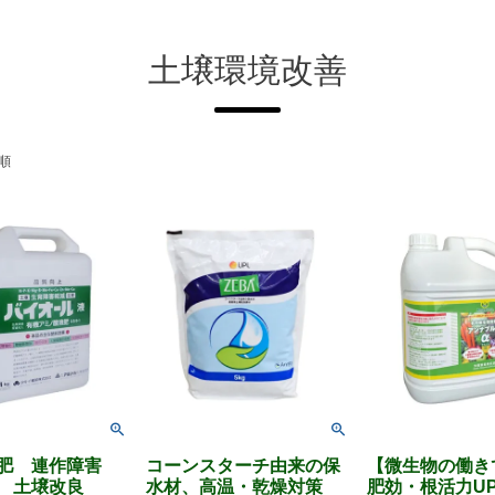
土壌環境改善
順
液肥 連作障害
コーンスターチ由来の保
【微生物の働き
 土壌改良
水材、高温・乾燥対策
肥効・根活力U