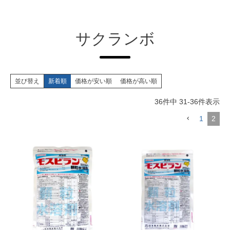
サクランボ
並び替え
新着順
価格が安い順
価格が高い順
36
件中
31
-
36
件表示
1
2