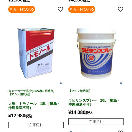
税込
税込
カートに入れる
カートに入れる
※メーカー欠品中(2024年2月時点)
【マシン油乳剤】
【マシン油乳剤】
ラビサンスプレー 20L（離島・
大塚 トモノール 18L（離島・
沖縄発送不可）
沖縄発送不可）
¥
14,080
税込
¥
12,980
税込
在庫切れ
在庫切れ