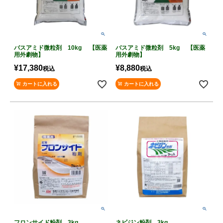
バスアミド微粒剤 10kg 【医薬
バスアミド微粒剤 5kg 【医薬
用外劇物】
用外劇物】
¥
17,380
¥
8,880
税込
税込
カートに入れる
カートに入れる
フロンサイド粉剤 3kg
ネビジン粉剤 3kg