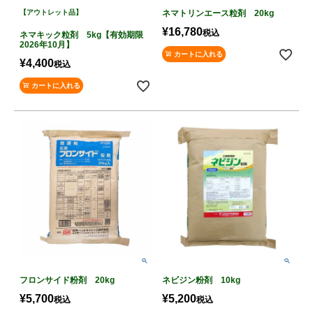
【アウトレット品】
ネマトリンエース粒剤 20kg
¥
16,780
税込
ネマキック粒剤 5kg【有効期限
2026年10月】
カートに入れる
¥
4,400
税込
カートに入れる
フロンサイド粉剤 20kg
ネビジン粉剤 10kg
¥
5,700
¥
5,200
税込
税込