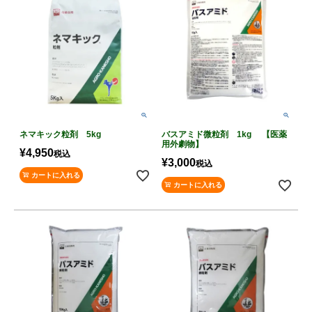
ネマキック粒剤 5kg
バスアミド微粒剤 1kg 【医薬
用外劇物】
¥
4,950
税込
¥
3,000
税込
カートに入れる
カートに入れる