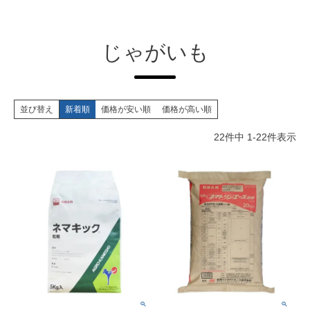
じゃがいも
並び替え
新着順
価格が安い順
価格が高い順
22
件中
1
-
22
件表示