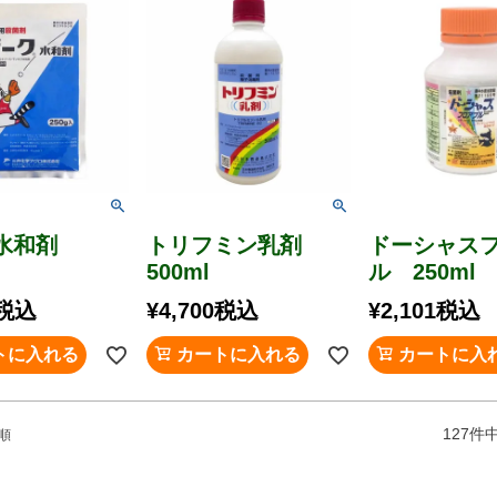
ク水和剤
トリフミン乳剤
ドーシャス
500ml
ル 250ml
税込
¥
4,700
税込
¥
2,101
税込
トに入れる
カートに入れる
カートに入
127
件
順