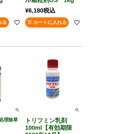
¥
6,180
税込
れる
カートに入れる
処理除草
トリフミン乳剤
100ml【有効期限