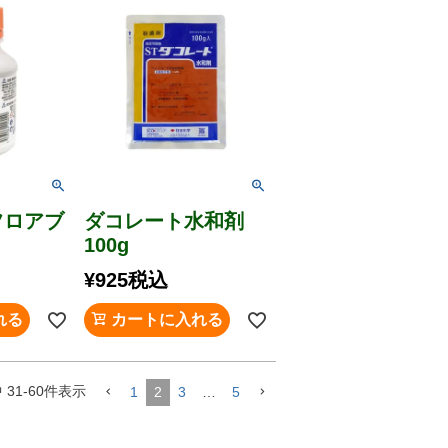
フロアブ
ダコレート水和剤
100g
¥
925
税込
れる
カートに入れる
中
31
-
60
件表示
1
2
3
…
5