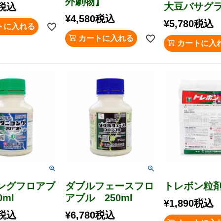
外劇物】
大豆バサグラ
税込
¥
4,580
税込
¥
5,780
税込
トに入れる
カートに入れる
カートに入
ングフロアブ
ダブルフェースフロ
トレボン粒剤
0ml
アブル 250ml
¥
1,890
税込
税込
¥
6,780
税込