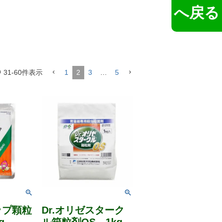
へ戻る
中
31
-
60
件表示
1
2
3
…
5
ップ顆粒
Dr.オリゼスターク
g
ル箱粒剤OS 1kg