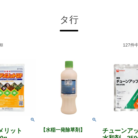
タ行
127
件
順
メリット
【水稲一発除草剤】
チューンア
0g
水和剤 250