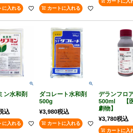
カートに入
トに入れる
カートに入れる
ミン水和剤
ダコレート水和剤
デランフロ
500g
500ml 
劇物】
税込
¥
3,980
税込
¥
3,780
税込
トに入れる
カートに入れる
カートに入