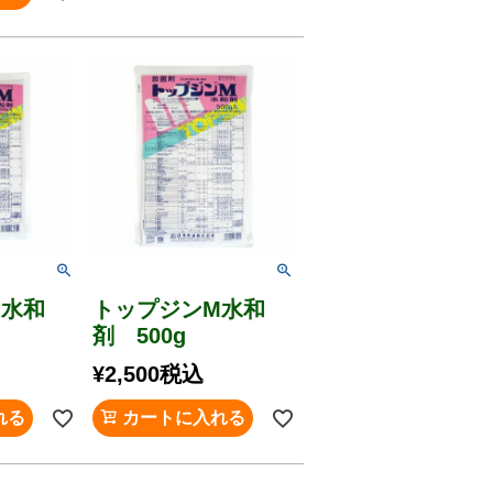
M水和
トップジンM水和
剤 500g
¥
2,500
税込
れる
カートに入れる