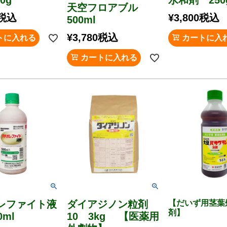
天空フロアブル
税込
¥
3,800
税込
500ml
¥
3,780
税込
トに入れる
カートに入
カートに入れる
レファイト液
ダイアジノン粒剤
【だいず用茎葉
剤】
0ml
10 3kg 【医薬用