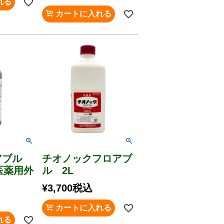
れる
カートに入れる
アブル
チオノックフロアブ
【医薬用外
ル 2L
¥
3,700
税込
カートに入れる
れる