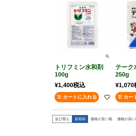
トリフミン水和剤
テー
100g
250g
¥
1,400
税込
¥
1,070
カートに入れる
カー
並び替え
新着順
価格が安い順
価格が高い