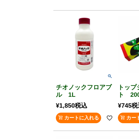
チオノックフロアブ
トップ
ル 1L
ト 20
¥
1,850
税込
¥
745
税
カートに入れる
カー