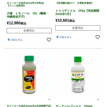
※メーカー欠品中(2024年2月時点)
【有用微生物入り 土壌改良資材】
【マシン油乳剤】
トリコデソイル 250g【有効期限
大塚 トモノール 18L（離島・
2026年3月】
沖縄発送不可）
¥
10,681
税込
¥
12,980
税込
在庫切れ
在庫切れ
詳細を見る
詳細を見る
※メーカー欠品中(2026年4月頃再開予定)
デュアールゴールド 250ml