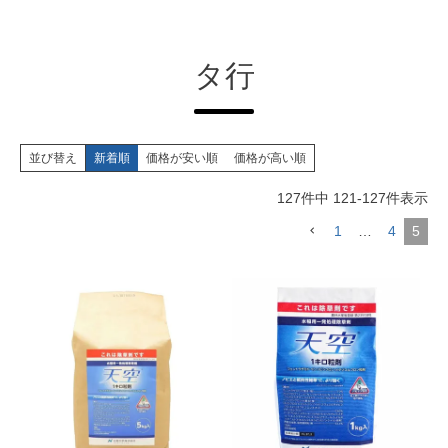
タ行
並び替え
新着順
価格が安い順
価格が高い順
127
件中
121
-
127
件表示
1
…
4
5