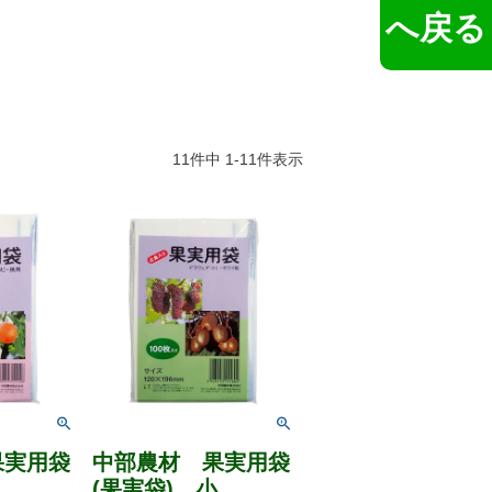
へ戻る
11
件中
1
-
11
件表示
果実用袋
中部農材 果実用袋
中
(果実袋) 小