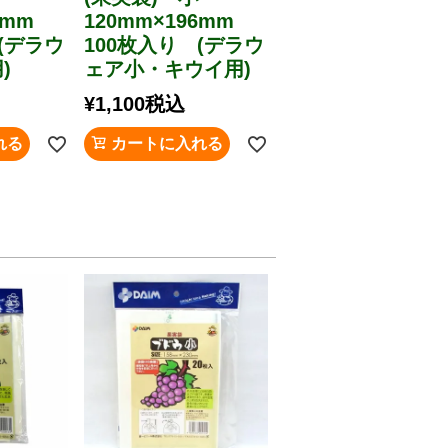
40mm
120mm×196mm
(デラウ
100枚入り (デラウ
)
ェア小・キウイ用)
¥
1,100
税込
れる
カートに入れる