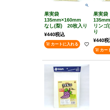
果実袋
果実
135mm×160mm
135m
なし(梨) 20枚入り
リンゴ(
り
¥
440
税込
¥
440
税
カートに入れる
カー