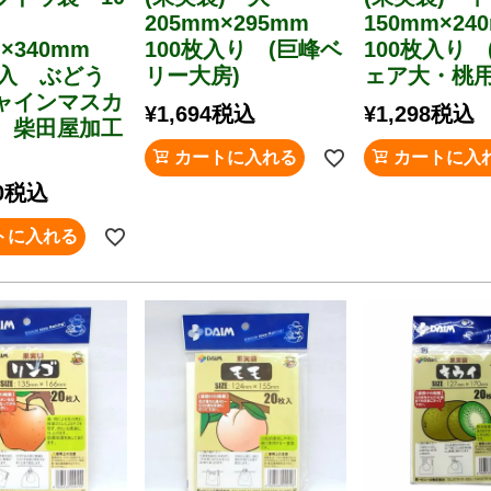
205mm×295mm
150mm×2
m×340mm
100枚入り (巨峰ベ
100枚入り 
枚入 ぶどう
リー大房)
ェア大・桃用
ャインマスカ
¥
1,694
税込
¥
1,298
税込
 柴田屋加工
カートに入れる
カートに入
0
税込
トに入れる