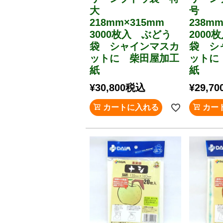
大
号
218mm×315mm
238m
3000枚入 ぶどう
2000
袋 シャインマスカ
袋 シ
ットに 柴田屋加工
ットに
紙
紙
¥
30,800
税込
¥
29,70
カートに入れる
カー