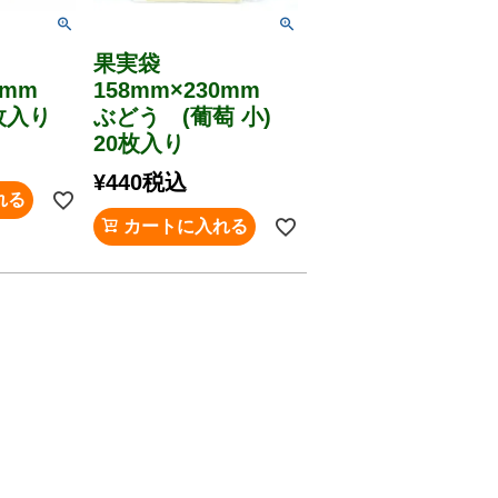
果実袋
70mm
158mm×230mm
枚入り
ぶどう (葡萄 小)
20枚入り
¥
440
税込
れる
カートに入れる