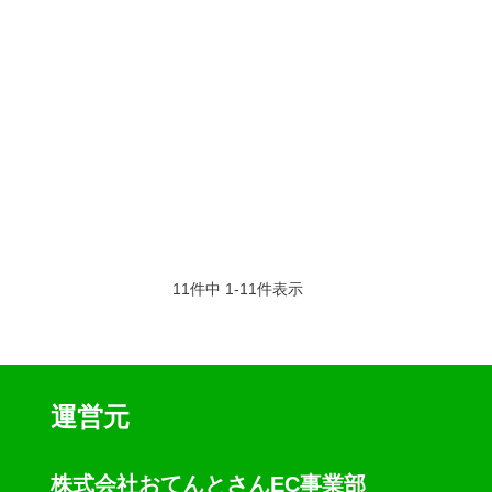
11
件中
1
-
11
件表示
運営元
株式会社おてんとさんEC事業部