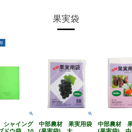
果実袋
順
 シャイング
中部農材 果実用袋
中部農材 
ブドウ袋 10
(果実袋) 大
(果実袋) 