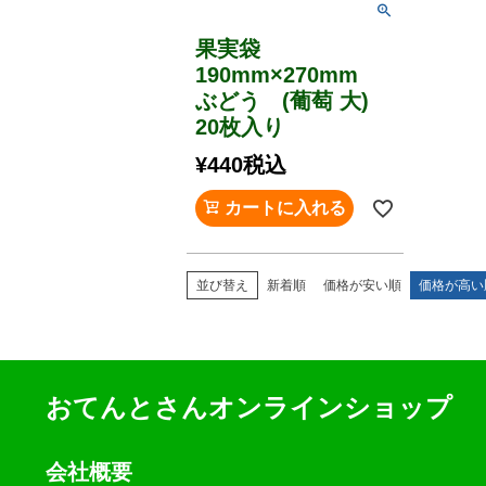
果実袋
190mm×270mm
ぶどう (葡萄 大)
20枚入り
¥
440
税込
カートに入れる
並び替え
新着順
価格が安い順
価格が高い
おてんとさんオンラインショップ
会社概要