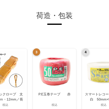
荷造・包装
3
4
ラックロープ 太
P.E玉巻テープ 赤
スマートレ
ｍ・12mm／長
白 50mm×
ｍ・30m サイズ
税込
税込
税込