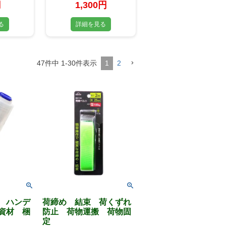
円
1,300円
る
詳細を見る
47
件中
1
-
30
件表示
1
2
 ハンデ
荷締め 結束 荷くずれ
資材 梱
防止 荷物運搬 荷物固
定