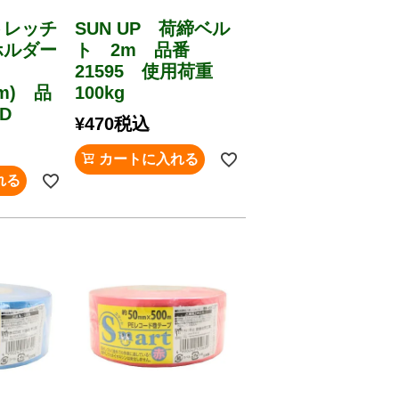
トレッチ
SUN UP 荷締ベル
ホルダー
ト 2m 品番
21595 使用荷重
mm) 品
100kg
D
¥
470
税込
カートに入れる
れる