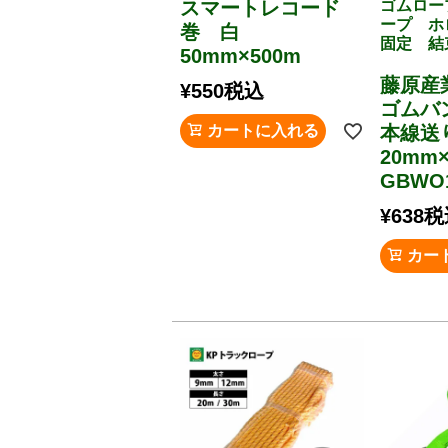
スマートレコード
ゴムロー
ープ ホ
巻 白
固定 結
50mm×500m
藤原産
¥
550
税込
ゴムバ
カートに入れる
本線送
20m
GBWO
¥
638
税
カー