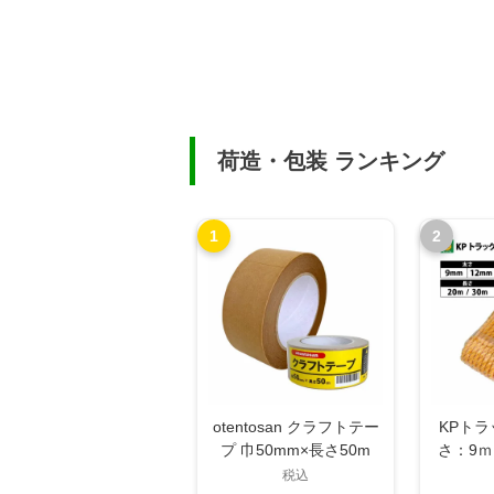
荷造・包装 ランキング
1
2
otentosan クラフトテー
KPト
プ 巾50mm×長さ50m
さ：9ｍ
さ：20
税込