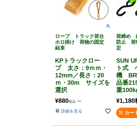
ロープ トラック荷台
荷締め 
ホロ掛け 荷物の固定
防止 荷
結束
定
KPトラックロー
SUN 
プ 太さ：9ｍｍ・
ト式 
12mm／長さ：20
機 BR
ｍ・30m サイズを
品番21
選択
重100k
¥
880
¥
1,180
〜
税込
詳細を見る
カー