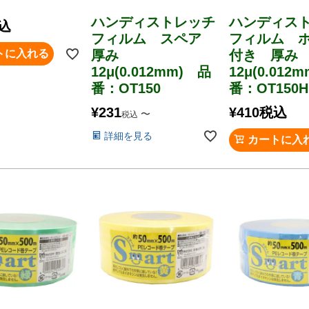
ハンディストレッチ
ハンディス
込
フィルム スペア
フィルム 
トに入れる
厚み
付き 厚み
12μ(0.012mm) 品
12μ(0.012
番：OT150
番：OT150H
¥
231
¥
410
税込
〜
税込
詳細を見る
カートに入