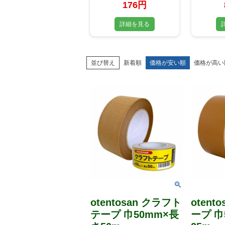
176円
詳細を見る
並び替え
新着順
価格が安い順
価格が高い
otentosan クラフト
otent
テープ 巾50mm×長
ープ 巾