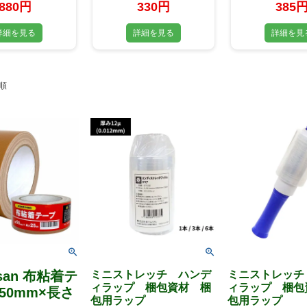
を選択
880円
330円
385
詳細を見る
詳細を見る
詳細を見
順
osan 布粘着テ
ミニストレッチ ハンデ
ミニストレッチ
ィラップ 梱包資材 梱
ィラップ 梱包
50mm×長さ
包用ラップ
包用ラップ