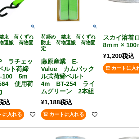
結束 荷くずれ
荷締め 結束 荷くずれ
スカイ溶着
物運搬 荷物固
防止 荷物運搬 荷物固
8ｍｍ × 100
定
¥
1,200
税込
UP ラチェッ
藤原産業 E-
ベルト荷締
Value カムバック
カートに入
-100 5m
ル式荷締ベルト
564 使用荷
4m BT-254 ライ
g
ムグリーン 2本組
税込
¥
1,188
税込
トに入れる
カートに入れる