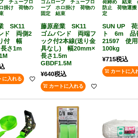
プ チューブロ
ゴムロープ チューブロ
荷締め 結束 
ロ掛け 荷物の
ープ ホロ掛け 荷物の
防止 荷物運搬
束
固定 結束
定
業 SK11
藤原産業 SK11
SUN UP 
ンド 両側2
ゴムバンド 両端フ
ト 6m 品
り付 幅
ック付2本線(送り金
21597 使
m×長さ1m
具なし) 幅20mm×
100kg
1M
長さ1.5m
¥
715
税込
GBDF1.5M
込
カートに入
¥
640
税込
トに入れる
カートに入れる