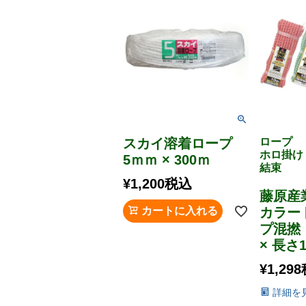
スカイ溶着ロープ
ロープ
ホロ掛
5ｍｍ × 300ｍ
結束
¥
1,200
税込
藤原産
カートに入れる
カラー
プ混撚
× 長さ
¥
1,298
詳細を