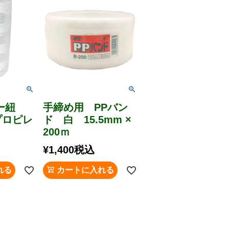
ダー紐
手締め用 PPバン
プロピレ
ド 白 15.5mm ×
200ｍ
¥
1,400
税込
れる
カートに入れる