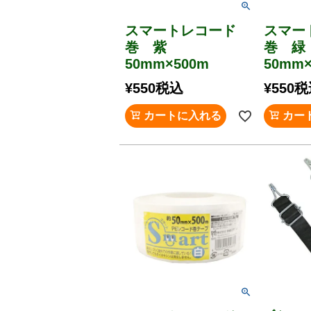
スマートレコード
スマー
巻 紫
巻 
50mm×500m
50mm×
¥
550
税込
¥
550
税
カートに入れる
カー