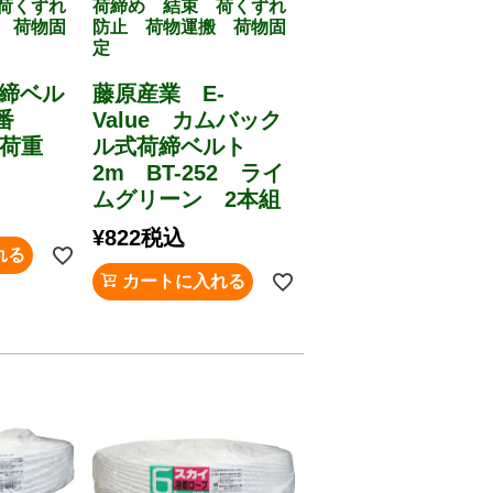
荷くずれ
荷締め 結束 荷くずれ
 荷物固
防止 荷物運搬 荷物固
定
荷締ベル
藤原産業 E-
番
Value カムバック
用荷重
ル式荷締ベルト
2m BT-252 ライ
ムグリーン 2本組
¥
822
税込
れる
カートに入れる