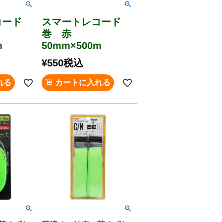
コード
スマートレコード
巻 赤
m
50mm×500m
¥
550
税込
れる
カートに入れる