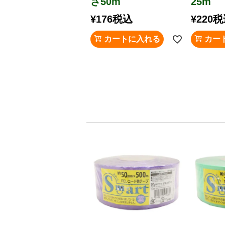
さ50m
25m
¥
176
税込
¥
220
税
カートに入れる
カー