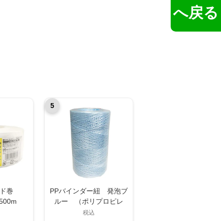
へ戻る
5
コード巻
PPバインダー紐 発泡ブ
500m
ルー （ポリプロピレ
ン）
税込