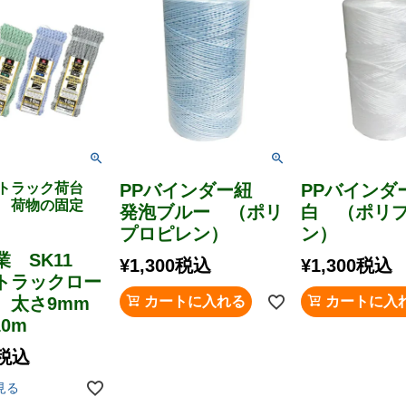
 トラック荷台
PPバインダー紐
PPバイン
け 荷物の固定
発泡ブルー （ポリ
白 （ポリ
プロピレン）
ン）
業 SK11
¥
1,300
税込
¥
1,300
税込
トラックロー
 太さ9mm
カートに入れる
カートに入
10m
税込
見る