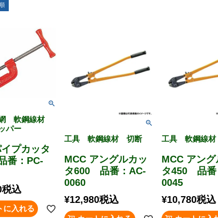
順
金網 軟鋼線材
ッパー
工具 軟鋼線材 切断
工具 軟鋼線材
 パイプカッタ
MCC アングルカッ
MCC アン
 品番：PC-
タ600 品番：AC-
タ450 品番
0060
0045
0
税込
¥
12,980
税込
¥
10,780
税込
トに入れる