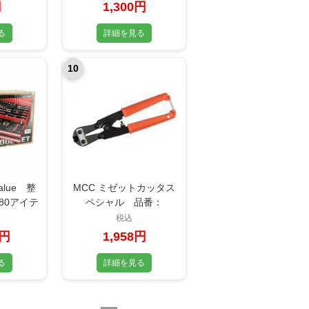
円
1,300円
る
詳細を見る
10
lue 整
MCC ミゼットカッタス
80アイテ
ペシャル 品番：
80RE
MCS0020
税込
0円
1,958円
る
詳細を見る