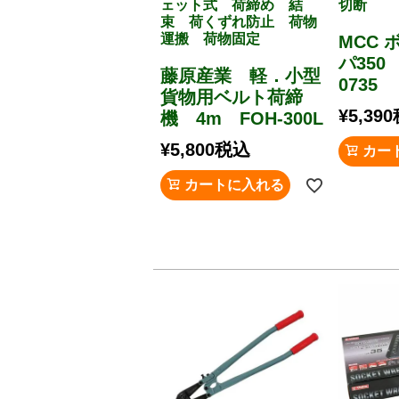
ェット式 荷締め 結
切断
束 荷くずれ防止 荷物
運搬 荷物固定
MCC
パ350
藤原産業 軽．小型
0735
貨物用ベルト荷締
¥
5,390
機 4m FOH-300L
¥
5,800
税込
カー
カートに入れる