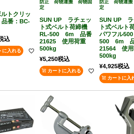
防止 荷物運搬 荷物固
防止 荷物運搬
定
定
 ボルトクリッ
SUN UP ラチェッ
SUN UP 
 品番：BC-
ト式ベルト荷締機
ト式ベルト
RL-500 6m 品番
パワフル500
税込
21625 使用荷重
500 6m 
500kg
21564 使
トに入れる
500kg
¥
5,250
税込
¥
4,925
税込
カートに入れる
カートに入