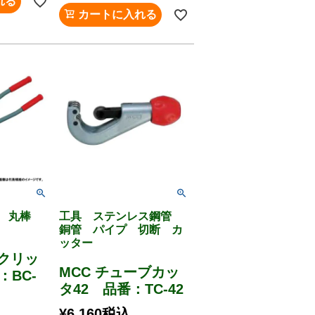
れる
カートに入れる
材 丸棒
工具 ステンレス鋼管
銅管 パイプ 切断 カ
ッター
トクリッ
MCC チューブカッ
：BC-
タ42 品番：TC-42
¥
6,160
税込