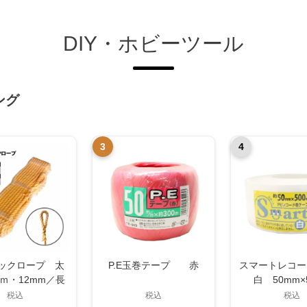
DIY・ホビーツール
ング
3
4
ラックロープ 太
P.E玉巻テープ 赤
スマートレ
ｍ・12mm／長
白 50mm×
ｍ・30m サイズ
税込
税込
税込