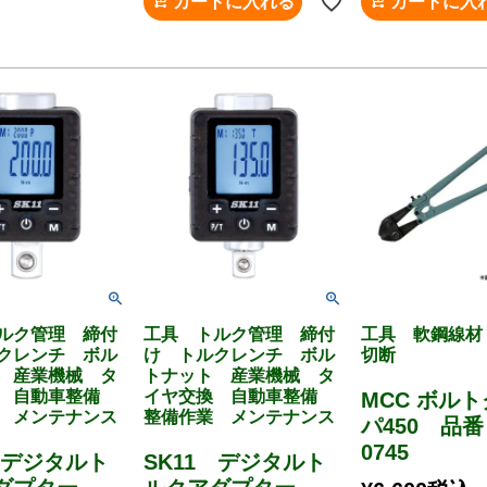
カートに入れる
カートに入
ルク管理 締付
工具 トルク管理 締付
工具 軟鋼線
クレンチ ボル
け トルクレンチ ボル
切断
 産業機械 タ
トナット 産業機械 タ
換 自動車整備
イヤ交換 自動車整備
MCC ボル
 メンテナンス
整備作業 メンテナンス
パ450 品番
0745
 デジタルト
SK11 デジタルト