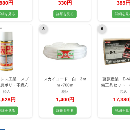
を選択
880円
330円
385
詳細を見る
詳細を見る
詳細を見
8
9
アレス工業 スプ
スカイコード 白 3ｍ
藤原産業 E-Va
 農ポリ・不織布
ｍ×700ｍ
備工具セット 
 P3 300ml
ム EST-22
税込
税込
税込
性/強力接着
1,628円
1,400円
17,38
詳細を見る
詳細を見る
詳細を見