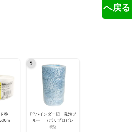
へ戻る
5
コード巻
PPバインダー紐 発泡ブ
500m
ルー （ポリプロピレ
ン）
税込