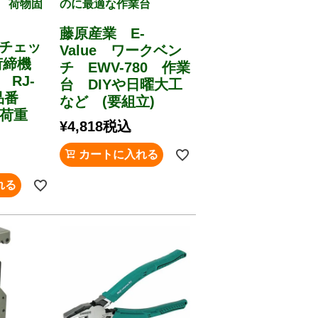
 荷物固
のに最適な作業台
藤原産業 E-
ラチェッ
Value ワークベン
荷締機
チ EWV-780 作業
 RJ-
台 DIYや日曜大工
品番
など (要組立)
用荷重
¥
4,818
税込
カートに入れる
れる