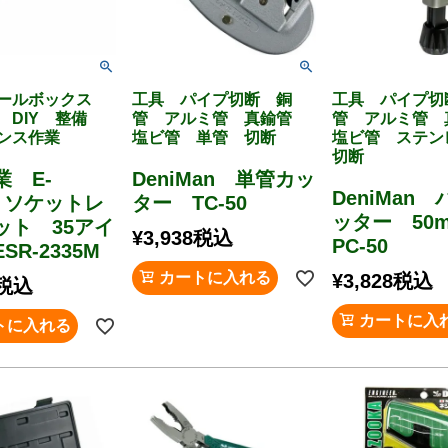
ツールボックス
工具 パイプ切断 銅
工具 パイプ切
 DIY 整備
管 アルミ管 真鍮管
管 アルミ管
ンス作業
塩ビ管 単管 切断
塩ビ管 ステ
切断
業 E-
DeniMan 単管カッ
DeniMan
e ソケットレ
ター TC-50
ッター 5
ット 35アイ
¥
3,938
税込
PC-50
SR-2335M
カートに入れる
¥
3,828
税込
税込
カートに入
トに入れる