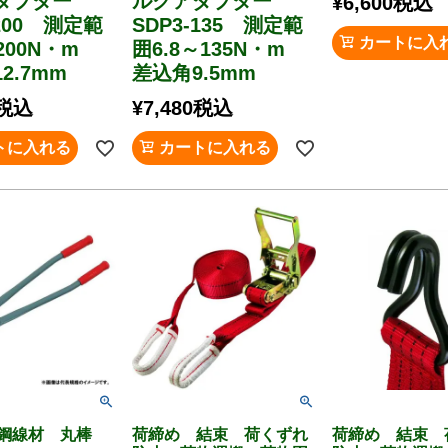
アダプター
ルクアダプター
¥
6,600
税込
-200 測定範
SDP3-135 測定範
カートに入
200N・m
囲6.8～135N・m
2.7mm
差込角9.5mm
税込
¥
7,480
税込
トに入れる
カートに入れる
軟鋼線材 丸棒
荷締め 結束 荷くずれ
荷締め 結束 