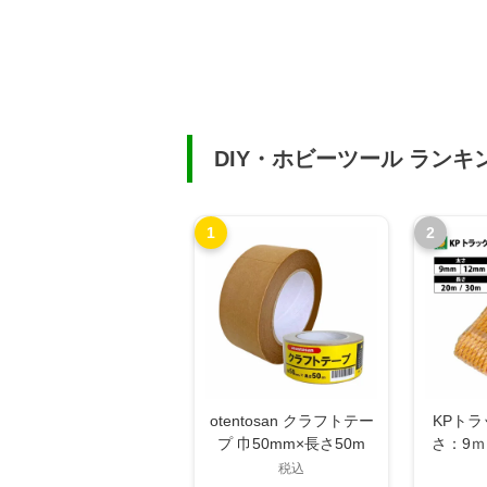
DIY・ホビーツール ランキ
1
2
otentosan クラフトテー
KPト
プ 巾50mm×長さ50m
さ：9ｍ
さ：20
税込