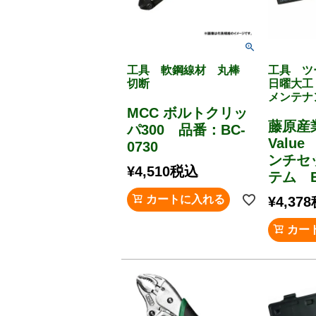
工具 軟鋼線材 丸棒
工具 
切断
日曜大工
メンテナ
MCC ボルトクリッ
藤原産
パ300 品番：BC-
Valu
0730
ンチセ
¥
4,510
税込
テム E
カートに入れる
¥
4,378
カー