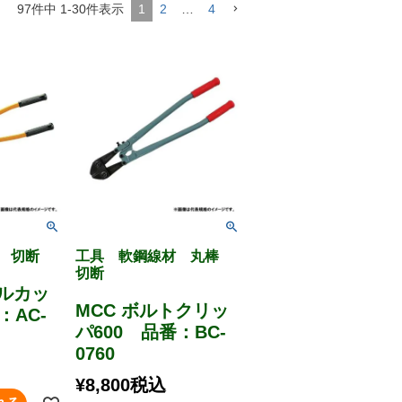
97
件中
1
-
30
件表示
1
2
…
4
 切断
工具 軟鋼線材 丸棒
切断
グルカッ
MCC ボルトクリッ
：AC-
パ600 品番：BC-
0760
¥
8,800
税込