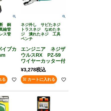
断 銅
ネジ外し サビたネジ
 真鍮管
トラスネジ なめたネ
ンレス管
ジ 潰れたネジ 工具
ペンチ
 パイプカ
エンジニア ネジザ
0mm
ウルスRX PZ-59
ワイヤーカッター付
¥
3,278
税込
れる
カートに入れる