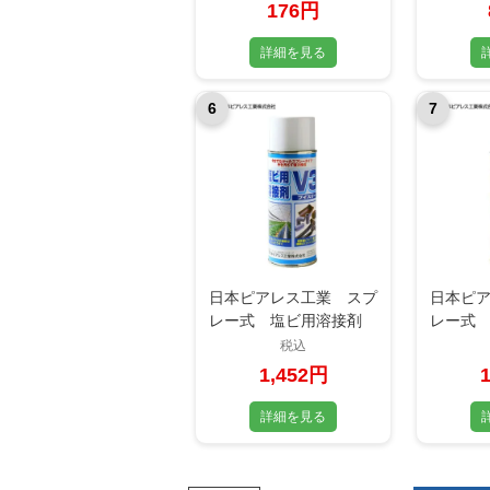
176円
詳細を見る
6
7
日本ピアレス工業 スプ
日本ピ
レー式 塩ビ用溶接剤
レー式
V3 300ml 農ビ・塩ビ
用接着剤
税込
管を強力接着
速乾
1,452円
詳細を見る