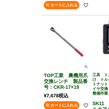
カートに入れる
TOP工業 農機用爪
工具 ト
け トル
交換レンチ 製品番
トナット
号：CKR-17×19
イヤ交
整備作業
¥
7,678
税込
SK11
カートに入れる