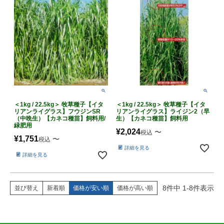
＜1kg / 22.5kg＞ 牧草種子【イタ
＜1kg / 22.5kg＞ 牧草種子【イタ
リアンライグラス】フウジンSR
リアンライグラス】ライジン2（早
（中晩生）【カネコ種苗】飼料用/
生）【カネコ種苗】飼料用
緑肥用
¥
2,024
〜
税込
¥
1,751
〜
税込
詳細を見る
詳細を見る
8
件中
1
-
8
件表示
並び替え
新着順
価格が安い順
価格が高い順