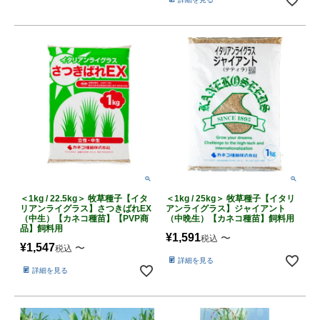
＜1kg / 22.5kg＞ 牧草種子【イタ
＜1kg / 25kg＞ 牧草種子【イタリ
リアンライグラス】さつきばれEX
アンライグラス】ジャイアント
（中生）【カネコ種苗】【PVP商
（中晩生）【カネコ種苗】飼料用
品】飼料用
¥
1,591
〜
税込
¥
1,547
〜
税込
詳細を見る
詳細を見る