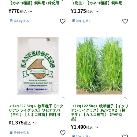
【カネコ種苗】飼料用 / 緑化用
（晩生）【カネコ種苗】飼料用
¥
770
¥
1,375
〜
〜
税込
税込
詳細を見る
詳細を見る
＜1kg / 22.5kg＞ 牧草種子【イタ
〈1kg / 22.5kg〉牧草種子【イタリ
リアンライグラス】ワセアオバ
アンライグラス】あかつき2 （極
（早生）【カネコ種苗】飼料用
早生）【カネコ種苗】【PVP商
品】
¥
1,375
〜
税込
¥
1,490
〜
税込
詳細を見る
詳細を見る