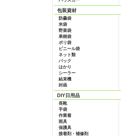
包装資材
防曇袋
米袋
野菜袋
果樹袋
ポリ袋
ビニール袋
ネット類
パック
はかり
シーラー
結束機
封函
DIY日用品
長靴
手袋
作業着
雨具
保護具
接着剤・補修剤