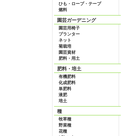
ひも・ロープ・テープ
燃料
園芸ガーデニング
園芸用椅子
プランター
ネット
菊栽培
園芸資材
肥料・用土
肥料・培土
有機肥料
化成肥料
単肥料
液肥
培土
種
牧草種
野菜種
花種