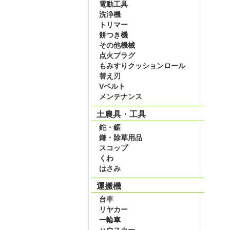
電動工具
洗浄機
トリマー
餅つき機
その他機械
点火プラグ
もみすりクッションロール
替え刃
Vベルト
メンテナンス
土農具・工具
鉈・鋸
鎌・除草用品
スコップ
くわ
はさみ
運搬機
台車
リヤカー
一輪車
ハウスカー