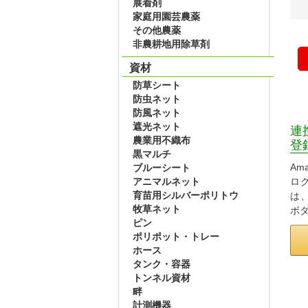
展着剤
家庭用園芸農薬
その他農薬
非農耕地用除草剤
資材
防草シート
防虫ネット
防風ネット
遮光ネット
連
農業用不織布
登
黒マルチ
Am
ブルーシート
アニマルネット
ロ
育苗用シルバーポリトウ
は
牧草ネット
ボ
ピン
ポリポット・トレー
ホース
タンク・容器
トンネル資材
畔
計測機器