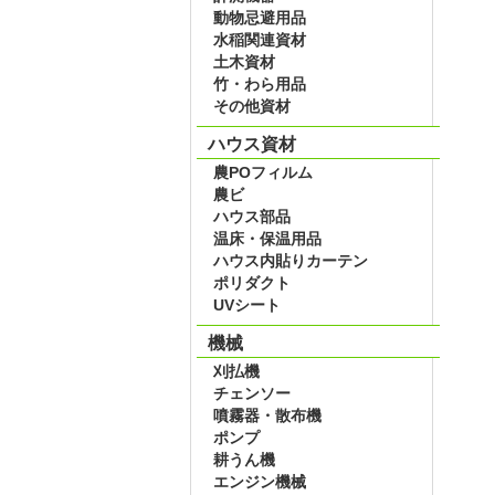
動物忌避用品
水稲関連資材
土木資材
竹・わら用品
その他資材
ハウス資材
農POフィルム
農ビ
ハウス部品
温床・保温用品
ハウス内貼りカーテン
ポリダクト
UVシート
機械
刈払機
チェンソー
噴霧器・散布機
ポンプ
耕うん機
エンジン機械