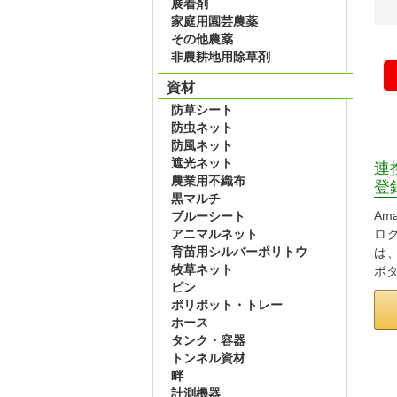
展着剤
家庭用園芸農薬
その他農薬
非農耕地用除草剤
資材
防草シート
防虫ネット
防風ネット
遮光ネット
連
農業用不織布
登
黒マルチ
Am
ブルーシート
アニマルネット
ロ
育苗用シルバーポリトウ
は
牧草ネット
ボ
ピン
ポリポット・トレー
ホース
タンク・容器
トンネル資材
畔
計測機器