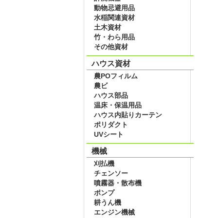
動物忌避用品
水稲関連資材
土木資材
竹・わら用品
その他資材
ハウス資材
農POフィルム
農ビ
ハウス部品
温床・保温用品
ハウス内貼りカーテン
ポリダクト
UVシート
機械
刈払機
チェンソー
噴霧器・散布機
ポンプ
耕うん機
エンジン機械