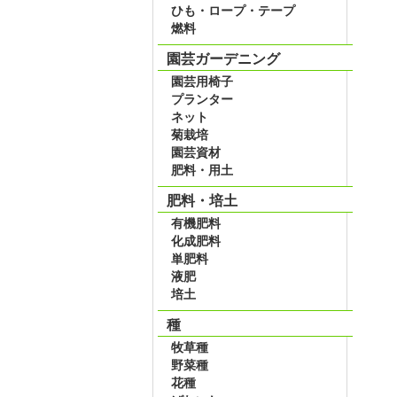
ひも・ロープ・テープ
燃料
園芸ガーデニング
園芸用椅子
プランター
ネット
菊栽培
園芸資材
肥料・用土
肥料・培土
有機肥料
化成肥料
単肥料
液肥
培土
種
牧草種
野菜種
花種