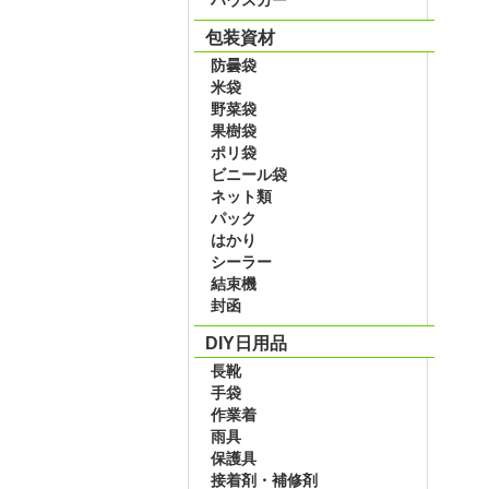
包装資材
防曇袋
米袋
野菜袋
果樹袋
ポリ袋
ビニール袋
ネット類
パック
はかり
シーラー
結束機
封函
DIY日用品
長靴
手袋
作業着
雨具
保護具
接着剤・補修剤