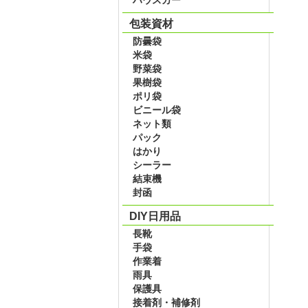
包装資材
防曇袋
米袋
野菜袋
果樹袋
ポリ袋
ビニール袋
ネット類
パック
はかり
シーラー
結束機
封函
DIY日用品
長靴
手袋
作業着
雨具
保護具
接着剤・補修剤