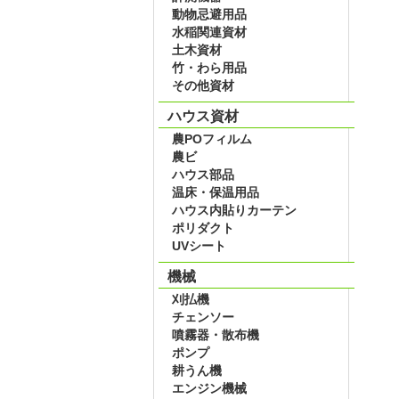
動物忌避用品
水稲関連資材
土木資材
竹・わら用品
その他資材
ハウス資材
農POフィルム
農ビ
ハウス部品
温床・保温用品
ハウス内貼りカーテン
ポリダクト
UVシート
機械
刈払機
チェンソー
噴霧器・散布機
ポンプ
耕うん機
エンジン機械