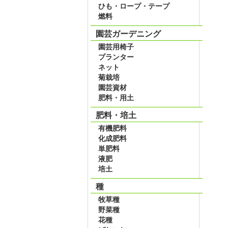
ひも・ロープ・テープ
燃料
園芸ガーデニング
園芸用椅子
プランター
ネット
菊栽培
園芸資材
肥料・用土
肥料・培土
有機肥料
化成肥料
単肥料
液肥
培土
種
牧草種
野菜種
花種