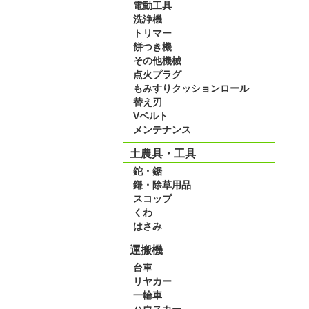
電動工具
洗浄機
トリマー
餅つき機
その他機械
点火プラグ
もみすりクッションロール
替え刃
Vベルト
メンテナンス
土農具・工具
鉈・鋸
鎌・除草用品
スコップ
くわ
はさみ
運搬機
台車
リヤカー
一輪車
ハウスカー