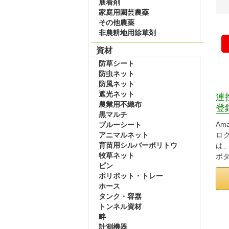
展着剤
家庭用園芸農薬
その他農薬
非農耕地用除草剤
資材
防草シート
防虫ネット
防風ネット
遮光ネット
連
農業用不織布
登
黒マルチ
Am
ブルーシート
アニマルネット
ロ
育苗用シルバーポリトウ
は
牧草ネット
ボ
ピン
ポリポット・トレー
ホース
タンク・容器
トンネル資材
畔
計測機器