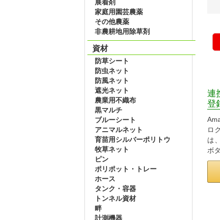
展着剤
家庭用園芸農薬
その他農薬
非農耕地用除草剤
資材
防草シート
防虫ネット
防風ネット
遮光ネット
連
農業用不織布
登
黒マルチ
Am
ブルーシート
アニマルネット
ロ
育苗用シルバーポリトウ
は
牧草ネット
ボ
ピン
ポリポット・トレー
ホース
タンク・容器
トンネル資材
畔
計測機器