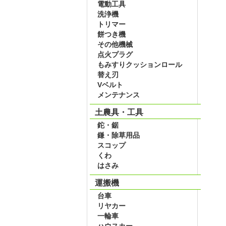
電動工具
洗浄機
トリマー
餅つき機
その他機械
点火プラグ
もみすりクッションロール
替え刃
Vベルト
メンテナンス
土農具・工具
鉈・鋸
鎌・除草用品
スコップ
くわ
はさみ
運搬機
台車
リヤカー
一輪車
ハウスカー