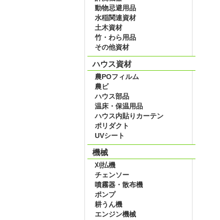
動物忌避用品
水稲関連資材
土木資材
竹・わら用品
その他資材
ハウス資材
農POフィルム
農ビ
ハウス部品
温床・保温用品
ハウス内貼りカーテン
ポリダクト
UVシート
機械
刈払機
チェンソー
噴霧器・散布機
ポンプ
耕うん機
エンジン機械