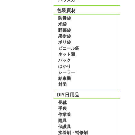
包装資材
防曇袋
米袋
野菜袋
果樹袋
ポリ袋
ビニール袋
ネット類
パック
はかり
シーラー
結束機
封函
DIY日用品
長靴
手袋
作業着
雨具
保護具
接着剤・補修剤