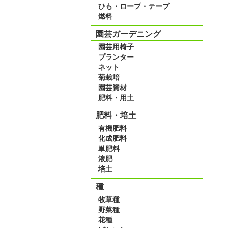
ひも・ロープ・テープ
燃料
園芸ガーデニング
園芸用椅子
プランター
ネット
菊栽培
園芸資材
肥料・用土
肥料・培土
有機肥料
化成肥料
単肥料
液肥
培土
種
牧草種
野菜種
花種