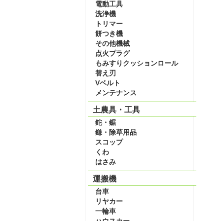
電動工具
洗浄機
トリマー
餅つき機
その他機械
点火プラグ
もみすりクッションロール
替え刃
Vベルト
メンテナンス
土農具・工具
鉈・鋸
鎌・除草用品
スコップ
くわ
はさみ
運搬機
台車
リヤカー
一輪車
ハウスカー