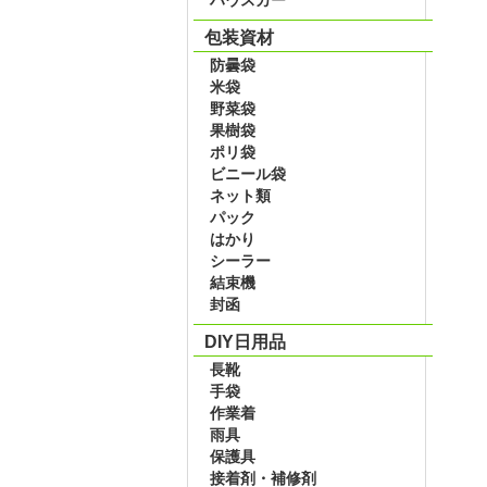
包装資材
防曇袋
米袋
野菜袋
果樹袋
ポリ袋
ビニール袋
ネット類
パック
はかり
シーラー
結束機
封函
DIY日用品
長靴
手袋
作業着
雨具
保護具
接着剤・補修剤