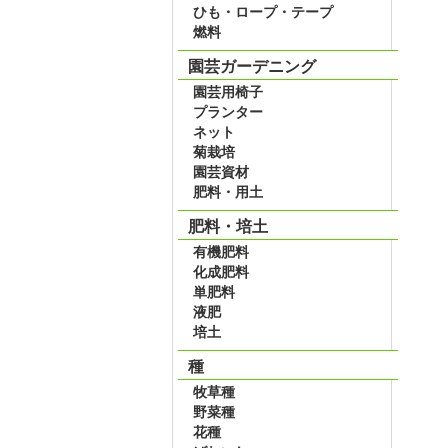
ひも・ロープ・テープ
燃料
園芸ガーデニング
園芸用椅子
プランター
ネット
菊栽培
園芸資材
肥料・用土
肥料・培土
有機肥料
化成肥料
単肥料
液肥
培土
種
牧草種
野菜種
花種