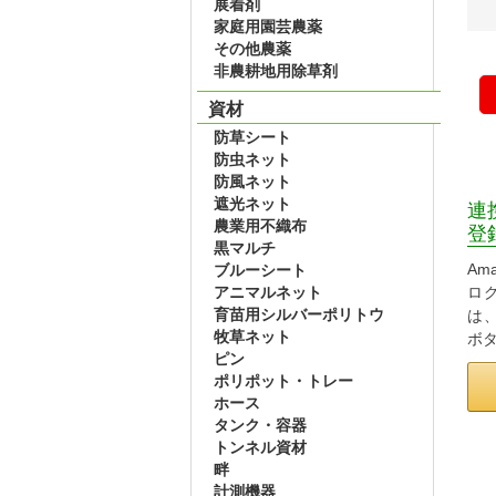
展着剤
家庭用園芸農薬
その他農薬
非農耕地用除草剤
資材
防草シート
防虫ネット
防風ネット
遮光ネット
連
農業用不織布
登
黒マルチ
Am
ブルーシート
アニマルネット
ロ
育苗用シルバーポリトウ
は
牧草ネット
ボ
ピン
ポリポット・トレー
ホース
タンク・容器
トンネル資材
畔
計測機器