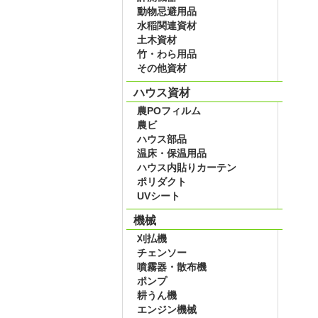
動物忌避用品
水稲関連資材
土木資材
竹・わら用品
その他資材
ハウス資材
農POフィルム
農ビ
ハウス部品
温床・保温用品
ハウス内貼りカーテン
ポリダクト
UVシート
機械
刈払機
チェンソー
噴霧器・散布機
ポンプ
耕うん機
エンジン機械