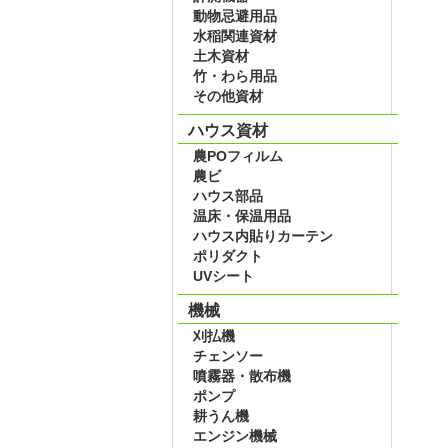
動物忌避用品
水稲関連資材
土木資材
竹・わら用品
その他資材
ハウス資材
農POフィルム
農ビ
ハウス部品
温床・保温用品
ハウス内貼りカーテン
ポリダクト
UVシート
機械
刈払機
チェンソー
噴霧器・散布機
ポンプ
耕うん機
エンジン機械