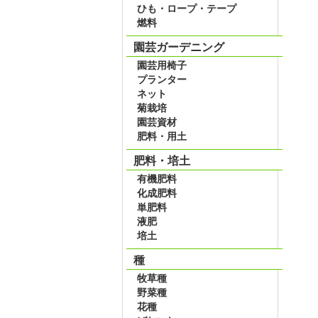
ひも・ロープ・テープ
燃料
園芸ガーデニング
園芸用椅子
プランター
ネット
菊栽培
園芸資材
肥料・用土
肥料・培土
有機肥料
化成肥料
単肥料
液肥
培土
種
牧草種
野菜種
花種