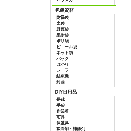
包装資材
防曇袋
米袋
野菜袋
果樹袋
ポリ袋
ビニール袋
ネット類
パック
はかり
シーラー
結束機
封函
DIY日用品
長靴
手袋
作業着
雨具
保護具
接着剤・補修剤