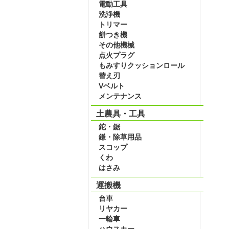
電動工具
洗浄機
トリマー
餅つき機
その他機械
点火プラグ
もみすりクッションロール
替え刃
Vベルト
メンテナンス
土農具・工具
鉈・鋸
鎌・除草用品
スコップ
くわ
はさみ
運搬機
台車
リヤカー
一輪車
ハウスカー