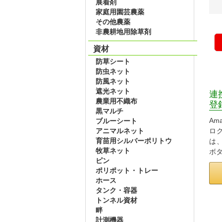
展着剤
家庭用園芸農薬
その他農薬
非農耕地用除草剤
資材
防草シート
防虫ネット
防風ネット
遮光ネット
連
農業用不織布
登
黒マルチ
Am
ブルーシート
アニマルネット
ロ
育苗用シルバーポリトウ
は
牧草ネット
ボ
ピン
ポリポット・トレー
ホース
タンク・容器
トンネル資材
畔
計測機器