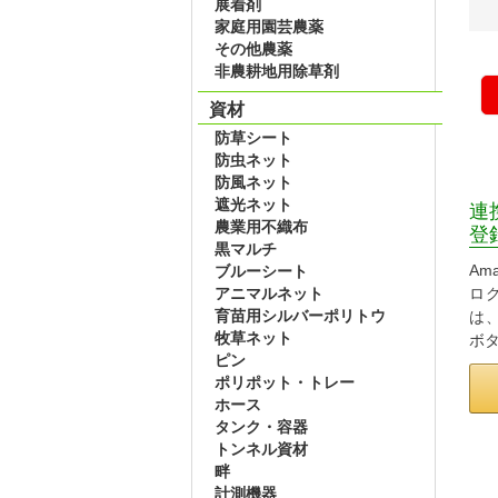
展着剤
家庭用園芸農薬
その他農薬
非農耕地用除草剤
資材
防草シート
防虫ネット
防風ネット
遮光ネット
連
農業用不織布
登
黒マルチ
Am
ブルーシート
アニマルネット
ロ
育苗用シルバーポリトウ
は
牧草ネット
ボ
ピン
ポリポット・トレー
ホース
タンク・容器
トンネル資材
畔
計測機器