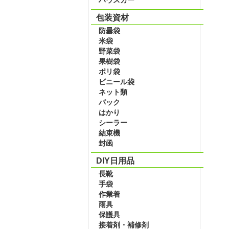
包装資材
防曇袋
米袋
野菜袋
果樹袋
ポリ袋
ビニール袋
ネット類
パック
はかり
シーラー
結束機
封函
DIY日用品
長靴
手袋
作業着
雨具
保護具
接着剤・補修剤