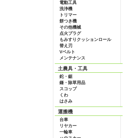
電動工具
洗浄機
トリマー
餅つき機
その他機械
点火プラグ
もみすりクッションロール
替え刃
Vベルト
メンテナンス
土農具・工具
鉈・鋸
鎌・除草用品
スコップ
くわ
はさみ
運搬機
台車
リヤカー
一輪車
ハウスカー