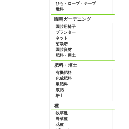
ひも・ロープ・テープ
燃料
園芸ガーデニング
園芸用椅子
プランター
ネット
菊栽培
園芸資材
肥料・用土
肥料・培土
有機肥料
化成肥料
単肥料
液肥
培土
種
牧草種
野菜種
花種