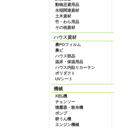
動物忌避用品
水稲関連資材
土木資材
竹・わら用品
その他資材
ハウス資材
農POフィルム
農ビ
ハウス部品
温床・保温用品
ハウス内貼りカーテン
ポリダクト
UVシート
機械
刈払機
チェンソー
噴霧器・散布機
ポンプ
耕うん機
エンジン機械