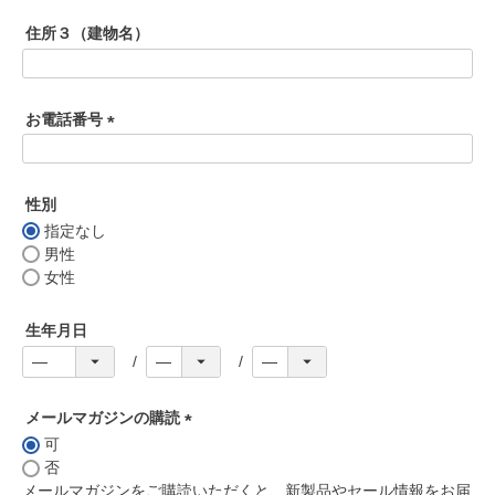
須
住所３（建物名）
)
お電話番号
(
必
須
性別
)
指定なし
男性
女性
生年月日
メールマガジンの購読
可
(
否
必
メールマガジンをご購読いただくと、新製品やセール情報をお届
須