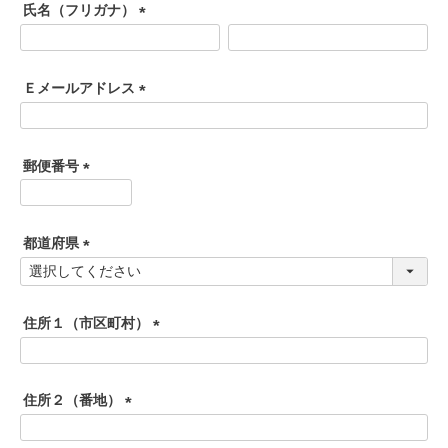
須
氏名（フリガナ）
)
(
必
須
Ｅメールアドレス
)
(
必
須
郵便番号
)
(
必
須
都道府県
)
(
必
須
住所１（市区町村）
)
(
必
須
住所２（番地）
)
(
必