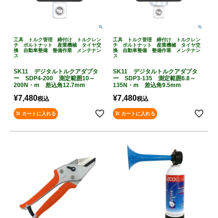
工具 トルク管理 締付け トルクレン
工具 トルク管理 締付け トルクレン
チ ボルトナット 産業機械 タイヤ交
チ ボルトナット 産業機械 タイヤ交
換 自動車整備 整備作業 メンテナン
換 自動車整備 整備作業 メンテナン
ス
ス
SK11 デジタルトルクアダプタ
SK11 デジタルトルクアダプタ
ー SDP4-200 測定範囲10～
ー SDP3-135 測定範囲6.8～
200N・m 差込角12.7mm
135N・m 差込角9.5mm
¥
7,480
¥
7,480
税込
税込
カートに入れる
カートに入れる