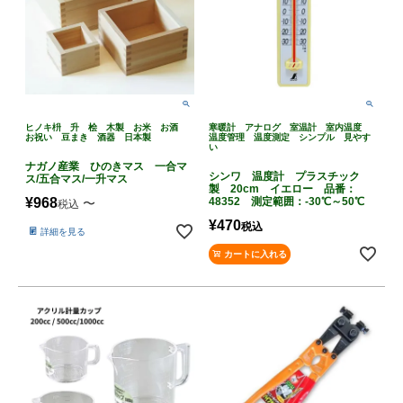
ヒノキ枡 升 桧 木製 お米 お酒
寒暖計 アナログ 室温計 室内温度
お祝い 豆まき 酒器 日本製
温度管理 温度測定 シンプル 見やす
い
ナガノ産業 ひのきマス 一合マ
シンワ 温度計 プラスチック
ス/五合マス/一升マス
製 20cm イエロー 品番：
¥
968
48352 測定範囲：-30℃～50℃
〜
税込
¥
470
税込
詳細を見る
カートに入れる