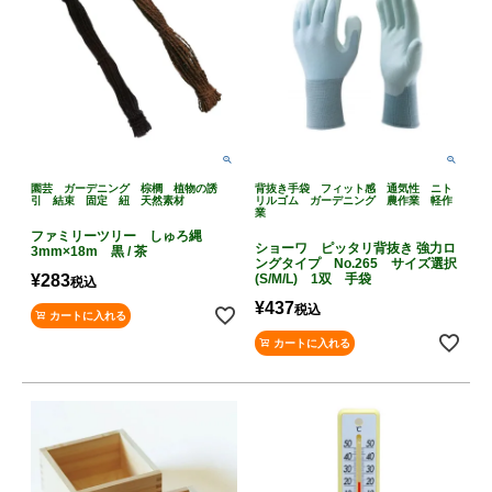
園芸 ガーデニング 棕櫚 植物の誘
背抜き手袋 フィット感 通気性 ニト
引 結束 固定 紐 天然素材
リルゴム ガーデニング 農作業 軽作
業
ファミリーツリー しゅろ縄
ショーワ ピッタリ背抜き 強力ロ
3mm×18m 黒 / 茶
ングタイプ No.265 サイズ選択
¥
283
(S/M/L) 1双 手袋
税込
¥
437
税込
カートに入れる
カートに入れる