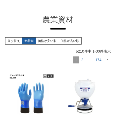
農業資材
並び替え
新着順
価格が安い順
価格が高い順
5210
件中
1
-
30
件表示
1
2
…
174