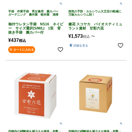
手袋 作業手袋 男女兼用 腕カバー
病気の予防・カルシウム欠乏症の軽減に
ガーデニング 農作業 軽作業 清掃
万能カルシウム剤！
袖付ウレタン手袋 NS16 ネイビ
健花 スコヤカ バイオスティミュ
ー サイズ選択(S/M/L) 1双 背
ラント資材 甘彩六花
抜き手袋 腕カバー付
¥
1,573
〜
税込
¥
437
税込
詳細を見る
カートに入れる
作物内の硝酸値を減少させ食味・色艶・
作物内の硝酸値を減少させ食味・色艶・