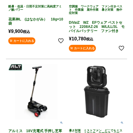
酷暑・低温・日照不足対策に高純度アミ
空調服 ワークウェア ファン付きベス
ノ酸パワー
ト 作業服 屋外作業 暑さ対策 熱中
症対策
花果神L (はなかがみ） 18g×10
DiVaiZ WZ EFウェア ベストセ
袋
ット 2208AZ-26 M/L/LL/3L モ
¥
9,900
バイルバッテリー ファン付き
税込
¥
10,780
税込
カートに入れる
カートに入れる
アルミス 18V充電式 手押し芝草
暑さ対策 ミストファン どこでもミス