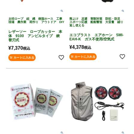
太径ロープ 紐 縄 樹脂ホース 工事
熊よけ 忌避 害獣対策 防犯・防災
現場 農作業 荷作り アウトドア DIY
スポーツ応援 船舶警笛 大音量 繰り
返し使える
レザーソー ロープカッター 本
エコブラスト エアホーン SMI-
体 9100 アンビルタイプ 鋏
EAH-K ガス不使用/空気式
替刃式
¥
4,378
¥
7,370
税込
税込
カートに入れる
カートに入れる