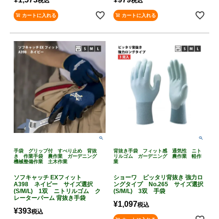
税込
税込
カートに入れる
カートに入れる
手袋 グリップ付 すべり止め 背抜
背抜き手袋 フィット感 通気性 ニト
き 作業手袋 農作業 ガーデニング
リルゴム ガーデニング 農作業 軽作
機械整備作業 土木作業
業
ソフキャッチ EXフィット
ショーワ ピッタリ背抜き 強力ロ
A398 ネイビー サイズ選択
ングタイプ No.265 サイズ選択
(S/M/L) 1双 ニトリルゴム ク
(S/M/L) 3双 手袋
レーターパーム 背抜き手袋
¥
1,097
税込
¥
393
税込