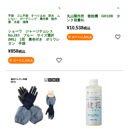
手袋 ゴム手袋 すべり止め 防水 ム
丸山製作所 散粒機 GH10B タ
レない ガーデニング 農作業 軽作
ンク容量8L
業 水産 清掃
¥
10,538
税込
ショーワ ジャージテムレス
No.283 ブルー サイズ選択
カートに入れる
(M/L) 1双 裏布付き ポリウレ
タン 手袋
¥
858
税込
カートに入れる