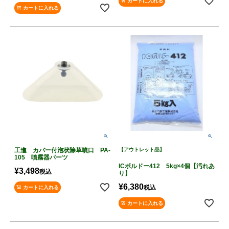
カートに入れる
カートに入れる
工進 カバー付泡状除草噴口 PA-
【アウトレット品】
105 噴霧器パーツ
ICボルドー412 5kg×4個【汚れあ
¥
3,498
税込
り】
¥
6,380
税込
カートに入れる
カートに入れる