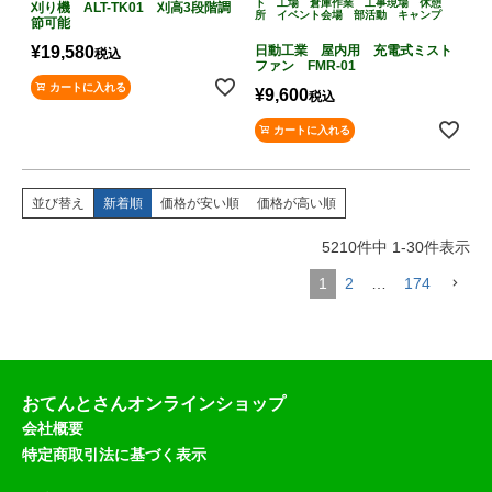
ト 工場 倉庫作業 工事現場 休憩
刈り機 ALT-TK01 刈高3段階調
所 イベント会場 部活動 キャンプ
節可能
¥
19,580
日動工業 屋内用 充電式ミスト
税込
ファン FMR-01
カートに入れる
¥
9,600
税込
カートに入れる
並び替え
新着順
価格が安い順
価格が高い順
5210
件中
1
-
30
件表示
1
2
…
174
おてんとさんオンラインショップ
会社概要
特定商取引法に基づく表示