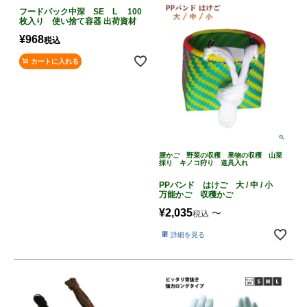
フードパック中深 SE L 100
枚入り 使い捨て容器 出荷資材
¥
968
税込
カートに入れる
腰かご 野菜の収穫 果物の収穫 山菜
採り キノコ狩り 道具入れ
PPバンド はけご 大 / 中 / 小
万能かご 収穫かご
¥
2,035
〜
税込
詳細を見る