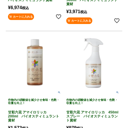
資材
¥
6,974
税込
¥
3,971
税込
カートに入れる
カートに入れる
作物内の硝酸値を減少させ食味・色艶・
作物内の硝酸値を減少させ食味・色艶・
収量を向上！
収量を向上！
甘彩六花 アマイロリッカ
甘彩六花 アマイロリッカ 450ml
200ml バイオスティミュラント
スプレー バイオスティミュラン
資材
ト資材
¥
1,573
¥
979