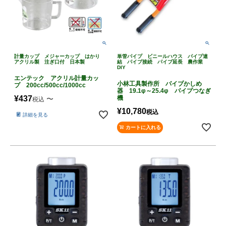
計量カップ メジャーカップ はかり
単管パイプ ビニールハウス パイプ連
アクリル製 注ぎ口付 日本製
結 パイプ接続 パイプ延長 農作業
DIY
エンテック アクリル計量カッ
小林工具製作所 パイプかしめ
プ 200cc/500cc/1000cc
器 19.1φ～25.4φ パイプつなぎ
¥
437
機
〜
税込
¥
10,780
税込
詳細を見る
カートに入れる