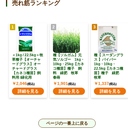
売れ筋ランキング
1
2
3
＜1kg / 22.5kg＞牧
種【ソルガム】元
種【 スーダングラ
草種子【オーチャ
気ソルゴー 1kg・
ス 】パイパー
ードグラス】オー
10kg・25kg【カネ
1kg・10kg・
チャードグラス
コ種苗】種子 飼
22.5kg【カネコ種
【カネコ種苗】飼
料 緑肥 牧草
苗】種子 緑肥
料用 /緑化用
春蒔
牧草
￥2,046
￥1,901
￥1,337
(税込)
(税込)
(税込)
詳細を見る
詳細を見る
詳細を見る
ページの一番上に戻る