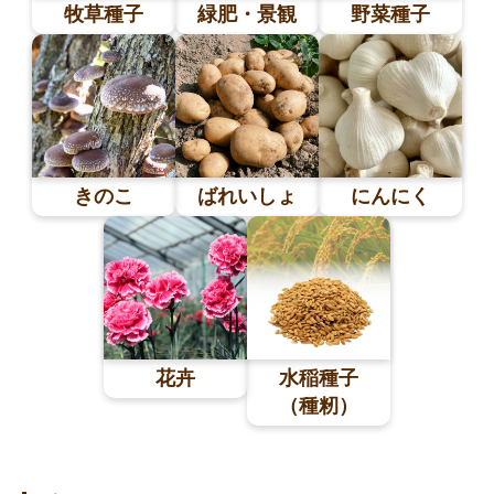
牧草種子
緑肥・景観
野菜種子
ソルガム
緑肥専用種
（ソルゴ
景観植物
ー）
景観植物
スーダング
（花）
ラス
夏牧草
きのこ
ばれいしょ
にんにく
イタリアン
ライグラス
オーチャー
ド
チモシー
イネ科牧草
花卉
水稲種子
マメ科牧草
（種籾）