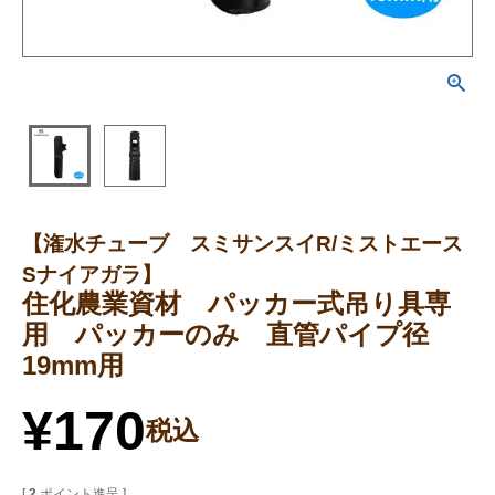
【潅水チューブ スミサンスイR/ミストエース
Sナイアガラ】
住化農業資材 パッカー式吊り具専
用 パッカーのみ 直管パイプ径
19mm用
¥
170
税込
[
2
ポイント進呈 ]