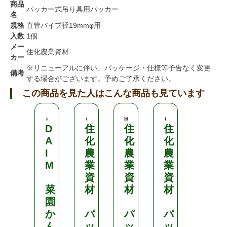
商品
パッカー式吊り具用パッカー
名
規格
直管パイプ径19mmφ用
入数
1個
メー
住化農業資材
カー
※リニューアルに伴い、パッケージ・仕様等予告なく変更
備考
する場合がございます。予めご了承ください。
この商品を見た人はこんな商品も見ています
D
住
住
住
住
A
化
化
化
化
I
農
農
農
農
M
業
業
業
業
資
資
資
資
菜
材
材
材
材
園
か
パ
パ
パ
パ
ん
ッ
ッ
ッ
ッ