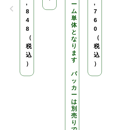
,
,
,
ー
ム
8
7
6
単
4
6
5
体
8
0
0
と
（
（
（
な
り
税
税
税
ま
込
込
込
す
）
）
）
パ
ッ
カ
ー
は
別
売
り
で