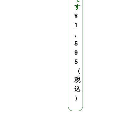
す
¥
1
,
5
9
5
（
税
込
）