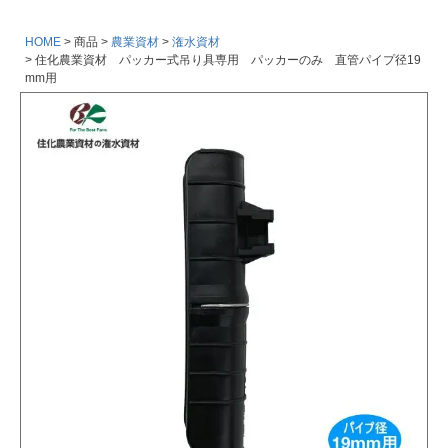
HOME
商品
農業資材
潅水資材
住化農業資材 パッカー式吊り具専用 パッカーのみ 直管パイプ径19
mm用