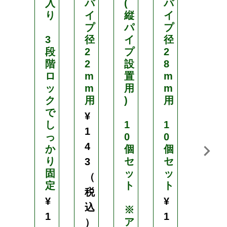
入
パ
(
パ
パ
り
イ
縦
イ
イ
プ
パ
プ
プ
3
径
イ
径
径
段
2
プ
2
2
階
2
設
8
5
ロ
m
置
m
m
ッ
m
用
m
m
ク
用
)
用
用
で
¥
し
1
1
1
1
っ
0
0
0
4
か
個
個
個
り
セ
セ
セ
3
固
ッ
ッ
ッ
（
定
ト
ト
ト
税
¥
¥
¥
込
※
1
1
1
ア
）