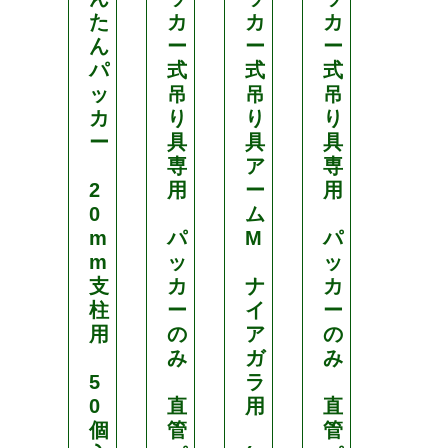
た
カ
カ
カ
カ
ん
ー
ー
ー
ー
パ
式
式
式
式
ッ
吊
吊
吊
吊
カ
り
り
り
り
ー
具
具
具
具
専
ア
専
専
2
用
ー
用
用
0
ム
m
パ
M
パ
パ
m
ッ
ッ
ッ
支
カ
ナ
カ
カ
柱
ー
イ
ー
ー
用
の
ア
の
の
み
ガ
み
み
5
ラ
0
直
用
直
直
個
管
管
管