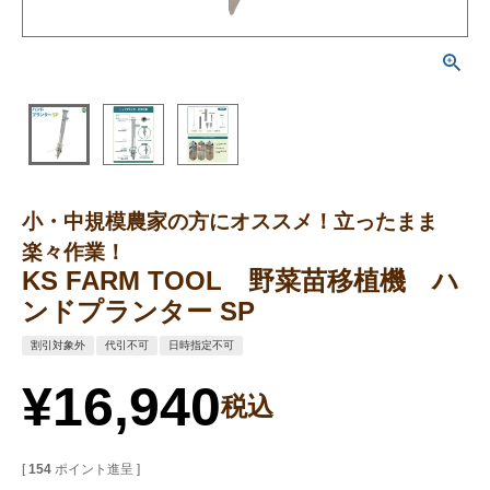
小・中規模農家の方にオススメ！立ったまま
楽々作業！
KS FARM TOOL 野菜苗移植機 ハ
ンドプランター SP
割引対象外
代引不可
日時指定不可
¥
16,940
税込
[
154
ポイント進呈 ]