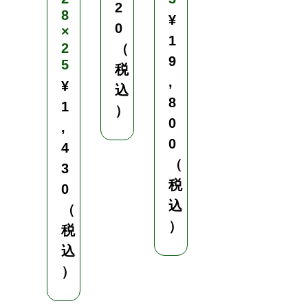
2
8
移
¥
0
×
植
1
2
機
（
9
5
税
¥
,
¥
込
3
8
1
）
1
0
,
,
0
4
3
（
3
5
税
0
0
込
（
（
）
税
税
込
込
）
）