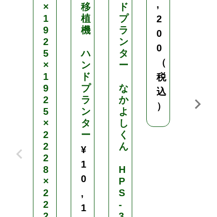
,
×
移
ド
1
植
プ
極
2
9
機
ラ
き
0
2
ン
わ
0
5
ハ
タ
み
（
×
ン
ー
1
ド
H
税
9
プ
な
P
込
2
ラ
か
S
）
5
ン
よ
-
×
タ
し
3
2
ー
く
0
2
ん
¥
2
プ
1
8
H
ロ
0
×
P
用
2
S
野
,
2
-
菜
1
2
3
苗