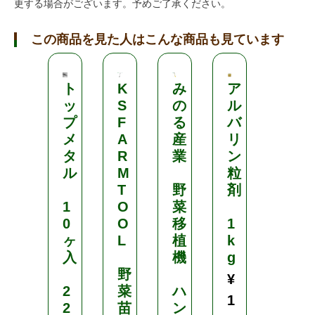
更する場合がございます。予めご了承ください。
この商品を見た人はこんな商品も見ています
ト
K
み
ア
み
ッ
S
の
ル
の
プ
F
る
バ
る
メ
A
産
リ
産
タ
R
業
ン
業
ル
M
粒
T
野
剤
ハ
1
O
菜
ン
0
O
移
1
ド
ヶ
L
植
k
プ
入
機
g
ラ
野
ン
¥
2
菜
ハ
タ
1
2
苗
ン
ー