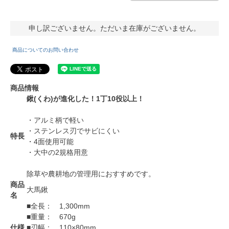
申し訳ございません。ただいま在庫がございません。
商品についてのお問い合わせ
商品情報
鍬(くわ)が進化した！1丁10役以上！
・アルミ柄で軽い
・ステンレス刃でサビにくい
特長
・4面使用可能
・大中の2規格用意
除草や農耕地の管理用におすすめです。
商品
大馬鍬
名
■全長： 1,300mm
■重量： 670g
仕様
■刃幅： 110×80mm