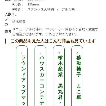
■刃長： 195mm
■材質： ステンレス刃物鋼 / アルミ柄
入数
1丁
メー
槍木産業
カー
リニューアルに伴い、パッケージ・内容等予告なく変更す
備考
る場合がございます。予めご了承ください。
この商品を見た人はこんな商品も見ています
ラ
ハ
槍
移
雪
ウ
ウ
木
動
お
ン
ス
産
椅
ろ
ド
カ
業
子
し
ア
ー
器
ッ
コ
黒
よ
6
プ
ン
丸
こ
m
マ
テ
君
車
ッ
ナ
・
S