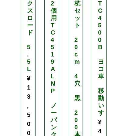
ク
2
杭
T
L
ス
個
セ
C
0
ロ
用
ッ
4
2
ー
T
ト
5
ド
C
0
除
4
2
0
雪
5
5
0
B
・
.
1
c
雪
5
9
m
ヨ
お
L
A
コ
ろ
L
4
車
し
¥
N
穴
に
1
P
移
3
黒
動
簡
ノ
い
単
,
ー
2
す
組
5
パ
0
立
¥
0
ン
0
4
0
ク
本
雪