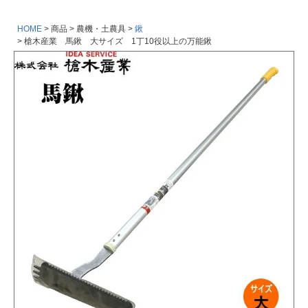
HOME
商品
農機・土農具
鍬
槍木産業 馬鍬 大サイズ 1丁10役以上の万能鍬