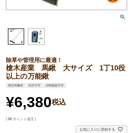
除草や管理用に最適！
槍木産業 馬鍬 大サイズ 1丁10役
以上の万能鍬
割引対象外
代引不可
日時指定不可
¥
6,380
税込
[
58
ポイント進呈 ]
お気に入りに登録する