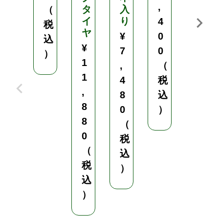
,
タ
入
下
（
イ
り
ろ
4
税
ヤ
し
¥
0
込
棒
¥
7
0
）
1
,
（
ス
1
ノ
4
税
ー
,
8
込
レ
8
0
）
ー
8
（
キ
0
税
【
（
込
北
税
）
海
込
道
）
・
沖