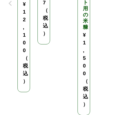
ト
イ
7
¥
用
オ
（
1
の
ス
税
2
米
テ
込
糠
ィ
,
ミ
）
1
¥
ュ
0
1
ラ
0
,
ン
ト
（
5
税
0
B
込
0
S
）
（
資
材
税
込
¥
）
4
,