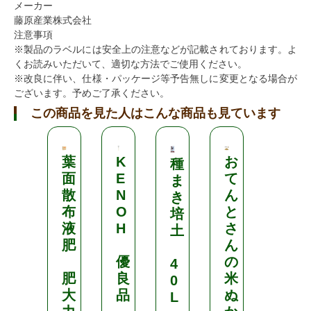
メーカー
藤原産業株式会社
注意事項
※製品のラベルには安全上の注意などが記載されております。よ
くお読みいただいて、適切な方法でご使用ください。
※改良に伴い、仕様・パッケージ等予告無しに変更となる場合が
ございます。予めご了承ください。
この商品を見た人はこんな商品も見ています
葉
K
お
微
種
面
E
て
生
ま
散
N
ん
物
き
布
O
と
系
培
液
H
さ
植
土
肥
ん
物
優
の
活
4
肥
良
米
性
0
大
品
ぬ
剤
L