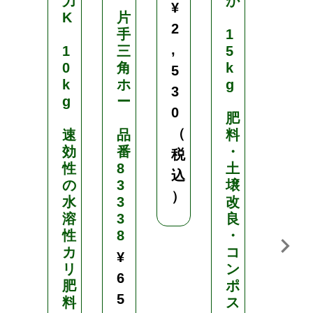
力
か
¥
K
片
東
2
手
1
京
,
1
三
5
8
0
角
k
(
5
k
ホ
g
ト
3
g
ー
ウ
0
肥
キ
（
速
品
料
ョ
効
番
・
ウ
税
性
8
土
エ
込
の
3
壌
イ
）
水
3
改
ト
溶
3
良
)
性
8
・
カ
コ
2
¥
リ
ン
L
6
肥
ポ
5
料
ス
バ