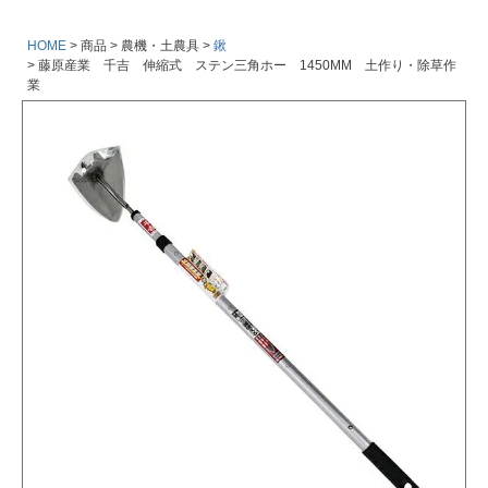
HOME
商品
農機・土農具
鍬
藤原産業 千吉 伸縮式 ステン三角ホー 1450MM 土作り・除草作
業