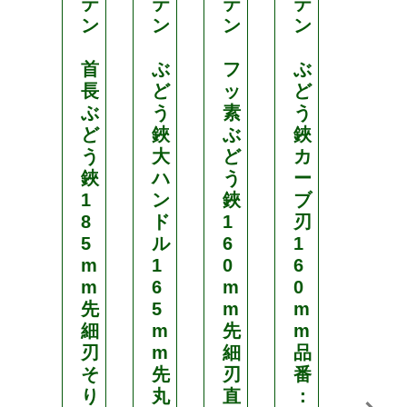
テ
テ
テ
テ
テ
ン
ン
ン
ン
ン
首
ぶ
フ
ぶ
ぶ
長
ど
ッ
ど
ど
ぶ
う
素
う
う
ど
鋏
ぶ
鋏
鋏
う
大
ど
カ
大
鋏
ハ
う
ー
ハ
1
ン
鋏
ブ
ン
8
ド
1
刃
ド
5
ル
6
1
ル
m
1
0
6
1
m
6
m
0
6
先
5
m
m
5
細
m
先
m
m
刃
m
細
品
m
そ
先
刃
番
先
り
丸
直
：
丸