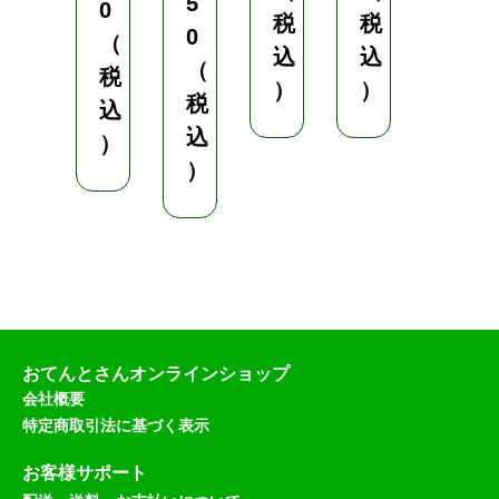
5
0
（
税
税
0
（
税
込
込
（
税
込
）
）
税
込
）
込
）
）
おてんとさんオンラインショップ
会社概要
特定商取引法に基づく表示
お客様サポート