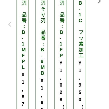
刃
刃
刃
B
刃
そ
-
直
品
り
品
1
刃
番
刃
番
C
：
：
品
B
品
B
フ
番
-
番
-
ッ
：
1
：
1
素
B
M
B
F
加
-
F
-
P
工
6
P
6
B
¥
¥
L
M
¥
1
1
B
¥
1
,
,
¥
1
,
6
9
1
,
6
2
5
,
8
5
8
0
6
7
0
（
（