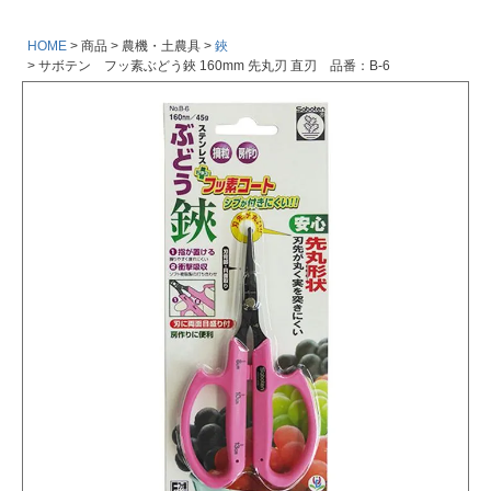
HOME
商品
農機・土農具
鋏
サボテン フッ素ぶどう鋏 160mm 先丸刃 直刃 品番：B-6