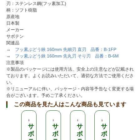
刃：ステンレス鋼(フッ素加工)
柄：ソフト樹脂
原産地
日本製
メーカー
サボテン
関連品
→
フッ素ぶどう鋏 160mm 先細刃 直刃 品番：B-1FP
→
フッ素ぶどう鋏 160mm 先丸刃 そり刃 品番：B-6M
注意事項
※製品のパッケージには使用方法、安全上の注意などが記載され
ております。よくお読みいただいて、適切な方法でご使用くださ
い。
※リニューアルに伴い、パッケージ・内容等予告なく変更する場
合がございます。予めご了承ください。
この商品を見た人はこんな商品も見ています
サ
サ
サ
サ
サ
ボ
ボ
ボ
ボ
ボ