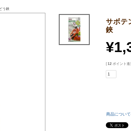
どう鋏
サボテ
鋏
¥
1,
[
12
ポイント進呈
商品について