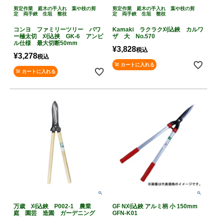
剪定作業 庭木の手入れ 葉や枝の剪
剪定作業 庭木の手入れ 葉や枝の剪
定 両手鋏 生垣 整枝
定 両手鋏 生垣 整枝
コンヨ ファミリーツリー パワ
Kamaki ラクラク刈込鋏 カルワ
ー極太切 刈込挟 GK-6 アンビ
ザ 大 No.570
ル仕様 最大切断50mm
¥
3,828
税込
¥
3,278
税込
カートに入れる
カートに入れる
万歳 刈込鋏 P002-1 農業
GF N刈込鋏 アルミ柄 小 150mm
庭 園芸 造園 ガーデニング
GFN-K01