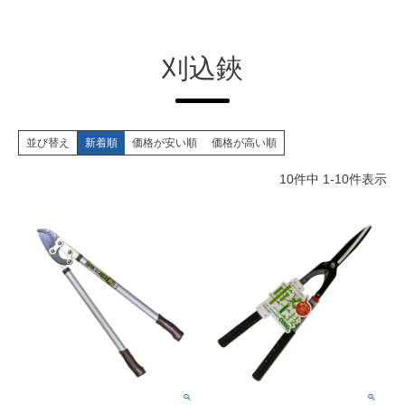
刈込鋏
並び替え
新着順
価格が安い順
価格が高い順
10
件中
1
-
10
件表示