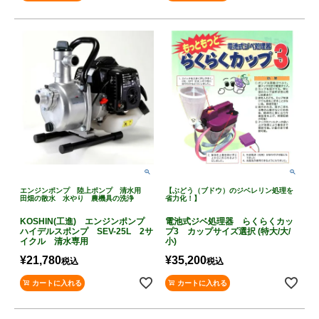
エンジンポンプ 陸上ポンプ 清水用
【ぶどう（ブドウ）のジベレリン処理を
田畑の散水 水やり 農機具の洗浄
省力化！】
KOSHIN(工進) エンジンポンプ
電池式ジベ処理器 らくらくカッ
ハイデルスポンプ SEV-25L 2サ
プ3 カップサイズ選択 (特大/大/
イクル 清水専用
小)
¥
21,780
¥
35,200
税込
税込
カートに入れる
カートに入れる