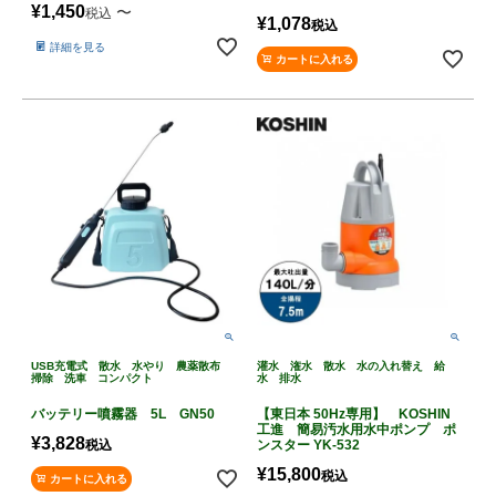
¥
1,450
〜
税込
¥
1,078
税込
詳細を見る
カートに入れる
USB充電式 散水 水やり 農薬散布
灌水 潅水 散水 水の入れ替え 給
掃除 洗車 コンパクト
水 排水
バッテリー噴霧器 5L GN50
【東日本 50Hz専用】 KOSHIN
工進 簡易汚水用水中ポンプ ポ
¥
3,828
税込
ンスター YK-532
¥
15,800
税込
カートに入れる