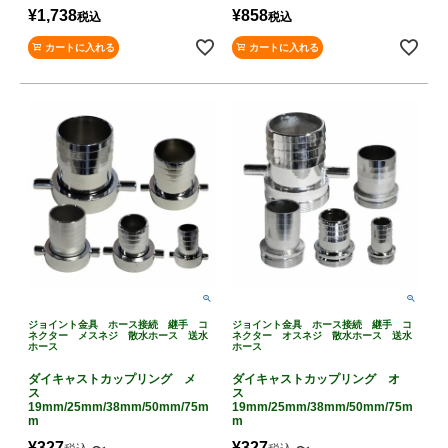
¥
1,738
¥
858
税込
税込
カートに入れる
カートに入れる
ジョイント金具 ホース接続 継手 コ
ジョイント金具 ホース接続 継手 コ
ネクター メスネジ 散水ホース 送水
ネクター オスネジ 散水ホース 送水
ホース
ホース
ダイキャストカップリング メ
ダイキャストカップリング オ
ス
ス
19mm/25mm/38mm/50mm/75m
19mm/25mm/38mm/50mm/75m
m
m
¥
327
¥
327
〜
〜