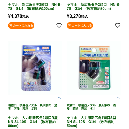
ヤマホ 新広角タテ3頭口 NN-B-
ヤマホ 新広角タテ2頭口 NN-B-
7S G1/4 (散布幅約100cm)
7S G1/4 (散布幅約80cm)
¥
4,378
¥
3,278
税込
税込
カートに入れる
カートに入れる
噴霧口 噴霧器ノズル 農薬散布 消
噴霧口 噴霧器ノズル 農薬散布 消
毒 防除 野菜 水田
毒 防除 野菜 水田
ヤマホ 人力用新広角2頭口R型
ヤマホ 人力用新広角1頭口S型
NN-SL-10S G1/4 (散布幅約
NN-SL-10S G1/4 (散布幅約
80cm)
50cm)