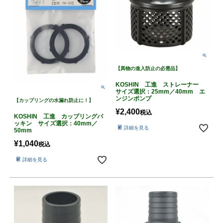
【異物の進入防止の必需品】
KOSHIN 工進 ストレーナー
サイズ選択：25mm／40mm エ
ンジンポンプ
【カップリングの水漏れ防止に！】
¥
2,400
税込
KOSHIN 工進 カップリングパ
ッキン サイズ選択：40mm／
詳細を見る
50mm
¥
1,040
税込
詳細を見る