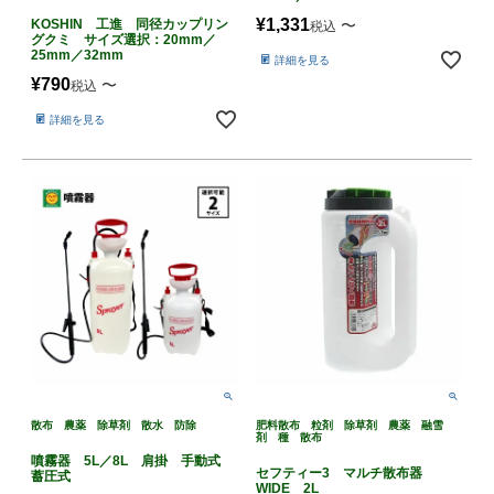
¥
1,331
〜
KOSHIN 工進 同径カップリン
税込
グクミ サイズ選択：20mm／
25mm／32mm
詳細を見る
¥
790
〜
税込
詳細を見る
散布 農薬 除草剤 散水 防除
肥料散布 粒剤 除草剤 農薬 融雪
剤 種 散布
噴霧器 5L／8L 肩掛 手動式
セフティー3 マルチ散布器
蓄圧式
WIDE 2L