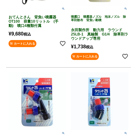
おてんとさん 背負い噴霧器
噴霧口 噴霧器ノズル 泡沫ノズル 除
草剤散布 背負い動噴
OT100 容量10リットル (手
動) 噴口4種類付属
永田製作所 動力用 ラウンド
¥
9,680
税込
25LB-1 真鍮製 G1/4 除草剤ラ
ウンドアップ専用
カートに入れる
¥
1,738
税込
カートに入れる