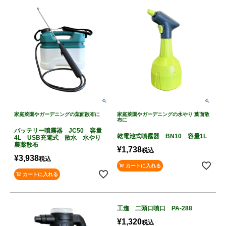
家庭菜園やガーデニングの葉面散布に
家庭菜園やガーデニングの水やり 葉面散
布に
バッテリー噴霧器 JC50 容量
乾電池式噴霧器 BN10 容量1L
4L USB充電式 散水 水やり
農薬散布
¥
1,738
税込
¥
3,938
税込
カートに入れる
カートに入れる
工進 二頭口噴口 PA-288
¥
1,320
税込