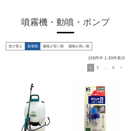
噴霧機・動噴・ポンプ
並び替え
新着順
価格が安い順
価格が高い順
158
件中
1
-
30
件表示
1
2
…
6