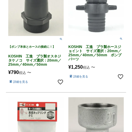
KOSHIN 工進 プラ製ホースジ
【ポンプ本体とホースの接続に！】
ョイント サイズ選択：20mm／
25mm／40mm／50mm ポンプ
KOSHIN 工進 プラ製オスネジ
パーツ
タケノコ サイズ選択：20mm／
25mm／40mm／50mm
¥
1,250
〜
税込
¥
790
〜
税込
詳細を見る
詳細を見る