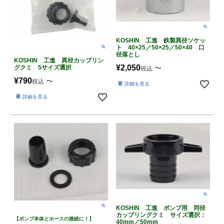
KOSHIN 工進 鉄製異径ソケッ
ト 40×25／50×25／50×40 口
径落とし
KOSHIN 工進 異径カップリン
¥
2,050
グクミ 5サイズ選択
〜
税込
¥
790
〜
税込
詳細を見る
詳細を見る
KOSHIN 工進 ポンプ用 同径
カップリングクミ サイズ選択：
【ポンプ本体とホースの接続に！】
40mm／50mm