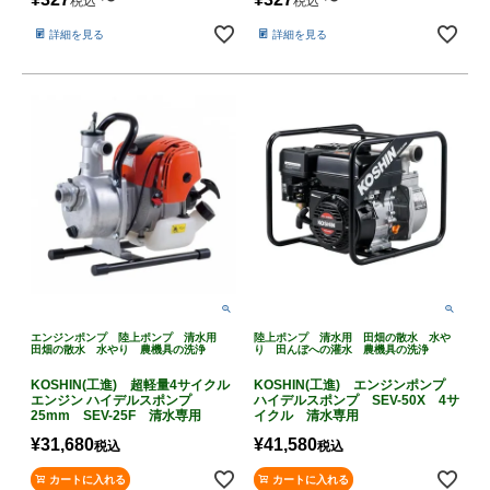
税込
税込
詳細を見る
詳細を見る
エンジンポンプ 陸上ポンプ 清水用
陸上ポンプ 清水用 田畑の散水 水や
田畑の散水 水やり 農機具の洗浄
り 田んぼへの灌水 農機具の洗浄
KOSHIN(工進) 超軽量4サイクル
KOSHIN(工進) エンジンポンプ
エンジン ハイデルスポンプ
ハイデルスポンプ SEV-50X 4サ
25mm SEV-25F 清水専用
イクル 清水専用
¥
31,680
¥
41,580
税込
税込
カートに入れる
カートに入れる