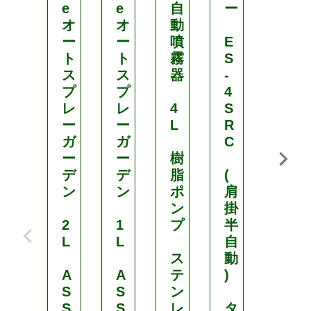
e
e
自
ー
布
オ
オ
動
器
ー
ー
噴
E
ト
ト
霧
S
S
ス
ス
器
-
H
プ
プ
4
M
レ
レ
4
S
-
ー
ー
L
R
B
ガ
ガ
C
K
ー
ー
樹
デ
デ
脂
(
タ
ン
ン
ポ
肩
ン
ン
掛
ク
2
1
プ
半
量
L
L
自
量
ス
動
2
A
A
テ
)
L
S
S
ン
S
S
レ
タ
肥