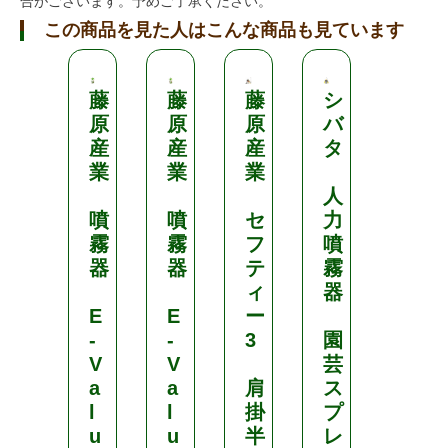
合がございます。予めご了承ください。
この商品を見た人はこんな商品も見ています
藤
藤
藤
シ
藤
原
原
原
バ
原
産
産
産
タ
産
業
業
業
業
人
噴
噴
セ
力
セ
霧
霧
フ
噴
フ
器
器
テ
霧
テ
ィ
器
ィ
E
E
ー
ー
-
-
3
園
3
V
V
芸
a
a
肩
ス
肥
l
l
掛
プ
料
u
u
半
レ
散