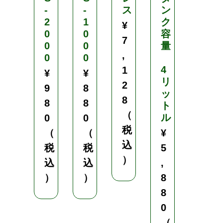
-
-
ス
ン
料
2
1
ク
・
¥
0
0
容
種
7
0
0
量
の
,
0
0
散
4
布
1
¥
¥
リ
に
2
9
8
ッ
最
8
8
8
ト
適
（
ル
0
0
¥
税
（
（
¥
1
込
税
税
5
,
）
込
込
,
0
）
）
8
8
8
0
0
（
（