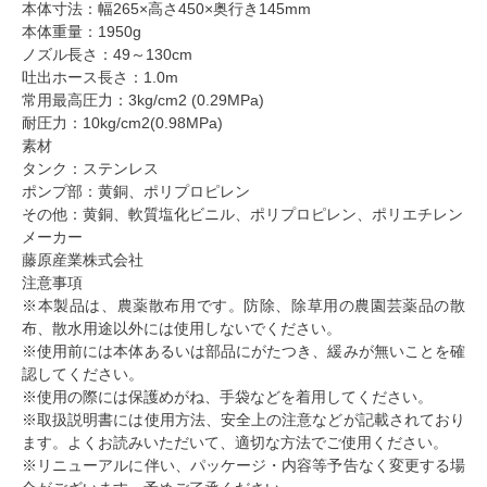
本体寸法：幅265×高さ450×奥行き145mm
本体重量：1950g
ノズル長さ：49～130cm
吐出ホース長さ：1.0m
常用最高圧力：3kg/cm2 (0.29MPa)
耐圧力：10kg/cm2(0.98MPa)
素材
タンク：ステンレス
ポンプ部：黄銅、ポリプロピレン
その他：黄銅、軟質塩化ビニル、ポリプロピレン、ポリエチレン
メーカー
藤原産業株式会社
注意事項
※本製品は、農薬散布用です。防除、除草用の農園芸薬品の散
布、散水用途以外には使用しないでください。
※使用前には本体あるいは部品にがたつき、緩みが無いことを確
認してください。
※使用の際には保護めがね、手袋などを着用してください。
※取扱説明書には使用方法、安全上の注意などが記載されており
ます。よくお読みいただいて、適切な方法でご使用ください。
※リニューアルに伴い、パッケージ・内容等予告なく変更する場