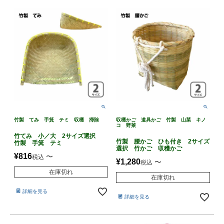
竹製 てみ 手箕 テミ 収穫 掃除
収穫かご 道具かご 竹製 山菜 キノ
コ 野菜
竹てみ 小／大 2サイズ選択
竹製 腰かご ひも付き 2サイズ
竹製 手箕 テミ
選択 竹かご 収穫かご
¥
816
〜
税込
¥
1,280
〜
税込
在庫切れ
在庫切れ
詳細を見る
詳細を見る