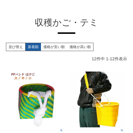
収穫かご・テミ
並び替え
新着順
価格が安い順
価格が高い順
12
件中
1
-
12
件表示