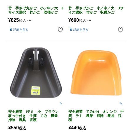
竹 手さげ丸かご 小／中／大 3
竹 手さげかご 小／中／大 3サ
サイズ選択 竹かご 収穫かご
イズ選択 竹かご 収穫かご
¥
825
¥
660
〜
〜
税込
税込
詳細を見る
詳細を見る
安全興業 iテミ 小 ブラウン
安全興業 てみ(小) オレンジ 手
取っ手付き 手箕 てみ 農業
箕 テミ 農業 掃除 農具 収
掃除 農具 収穫
穫
¥
550
¥
440
税込
税込