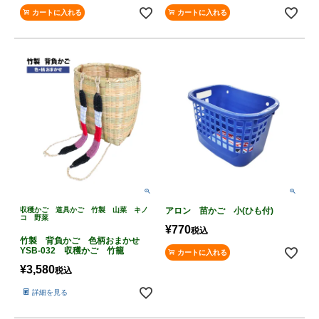
カートに入れる
カートに入れる
収穫かご 道具かご 竹製 山菜 キノ
アロン 苗かご 小(ひも付)
コ 野菜
¥
770
税込
竹製 背負かご 色柄おまかせ
YSB-032 収穫かご 竹籠
カートに入れる
¥
3,580
税込
詳細を見る