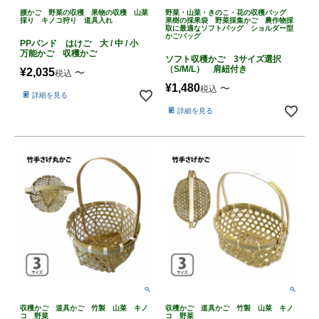
腰かご 野菜の収穫 果物の収穫 山菜
野菜・山菜・きのこ・花の収穫バッグ
採り キノコ狩り 道具入れ
果樹の採果袋 野菜採集かご 農作物採
取に最適なソフトバッグ ショルダー型
かごバッグ
PPバンド はけご 大 / 中 / 小
万能かご 収穫かご
ソフト収穫かご 3サイズ選択
（S/M/L） 肩紐付き
¥
2,035
〜
税込
¥
1,480
〜
税込
詳細を見る
詳細を見る
収穫かご 道具かご 竹製 山菜 キノ
収穫かご 道具かご 竹製 山菜 キノ
コ 野菜
コ 野菜