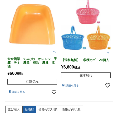
安全興業 てみ(大) オレンジ 手
【送料無料】 収穫カゴ 20個入
箕 テミ 農業 掃除 農具 収
穫
¥
6,600
税込
¥
660
税込
在庫切れ
在庫切れ
詳細を見る
詳細を見る
並び替え
新着順
価格が安い順
価格が高い順