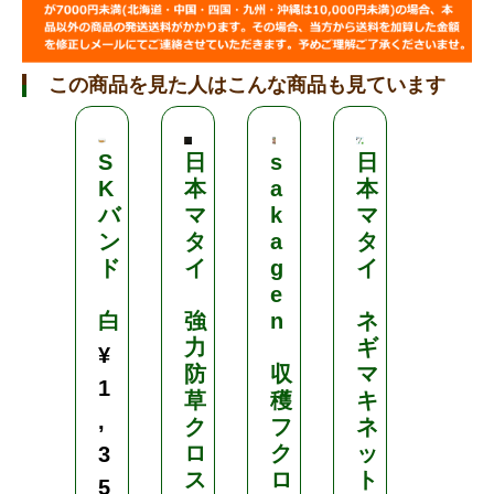
この商品を見た人はこんな商品も見ています
S
日
s
日
モ
K
本
a
本
グ
バ
マ
k
マ
ラ
ン
タ
a
タ
ク
ド
イ
g
イ
リ
e
ン
白
強
n
ネ
力
ギ
錠
¥
防
収
マ
剤
1
草
穫
キ
タ
,
ク
フ
ネ
イ
ロ
ク
ッ
3
プ
ス
ロ
ト
5