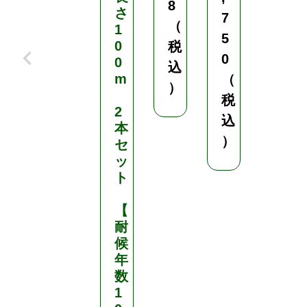
8
さ
7
（
1
5
0
税
0
0
込
m
（
）
税
2
込
本
）
セ
ッ
ト
【
耐
候
年
数
1