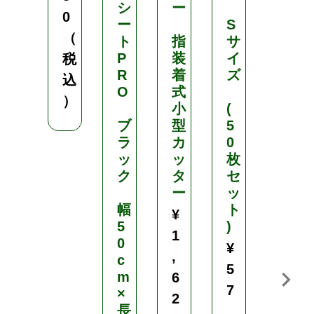
シ
ー
3
0
ー
S
0
（
ト
指
サ
0
P
装
イ
税
ｇ
R
着
ズ
込
¥
O
式
）
1
小
(
,
ブ
型
5
ラ
カ
0
1
ッ
ッ
枚
8
ク
タ
セ
8
ー
ッ
（
幅
ト
¥
5
)
税
1
0
¥
込
,
c
5
）
m
6
7
×
2
長
,