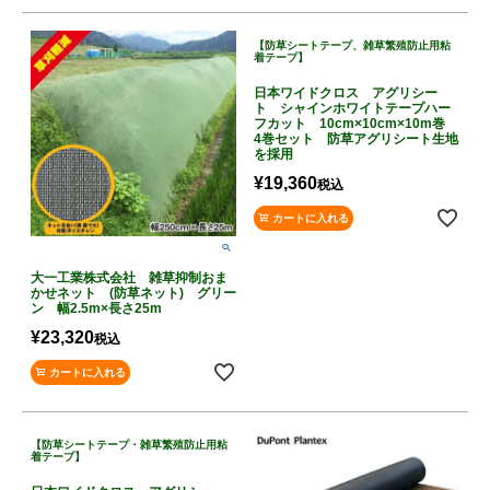
【防草シートテープ、雑草繁殖防止用粘
着テープ】
日本ワイドクロス アグリシー
ト シャインホワイトテープハー
フカット 10cm×10cm×10m巻
4巻セット 防草アグリシート生地
を採用
¥
19,360
税込
カートに入れる
大一工業株式会社 雑草抑制おま
かせネット (防草ネット) グリー
ン 幅2.5m×長さ25m
¥
23,320
税込
カートに入れる
【防草シートテープ・雑草繁殖防止用粘
着テープ】