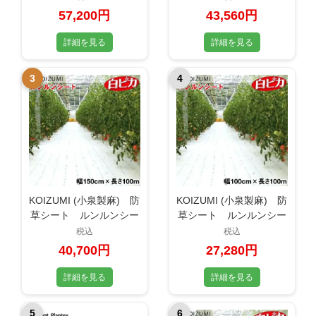
30m お買得2本セット
お得な3本セット
57,200円
43,560円
詳細を見る
詳細を見る
3
4
KOIZUMI (小泉製麻) 防
KOIZUMI (小泉製麻) 防
草シート ルンルンシー
草シート ルンルンシー
ト 白ピカ 幅150cm×
ト 白ピカ 幅100cm×
税込
税込
長さ100m
長さ100m
40,700円
27,280円
詳細を見る
詳細を見る
5
6