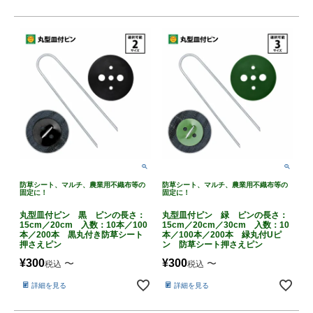
防草シート、マルチ、農業用不織布等の
防草シート、マルチ、農業用不織布等の
固定に！
固定に！
丸型皿付ピン 黒 ピンの長さ：
丸型皿付ピン 緑 ピンの長さ：
15cm／20cm 入数：10本／100
15cm／20cm／30cm 入数：10
本／200本 黒丸付き防草シート
本／100本／200本 緑丸付Uピ
押さえピン
ン 防草シート押さえピン
¥
300
¥
300
〜
〜
税込
税込
詳細を見る
詳細を見る