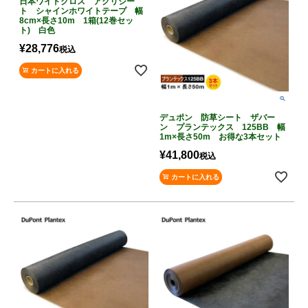
日本ワイドクロス アグリシー
ト シャインホワイトテープ 幅
8cm×長さ10m 1箱(12巻セッ
ト) 白色
¥
28,776
税込
カートに入れる
デュポン 防草シート ザバー
ン プランテックス 125BB 幅
1m×長さ50m お得な3本セット
¥
41,800
税込
カートに入れる