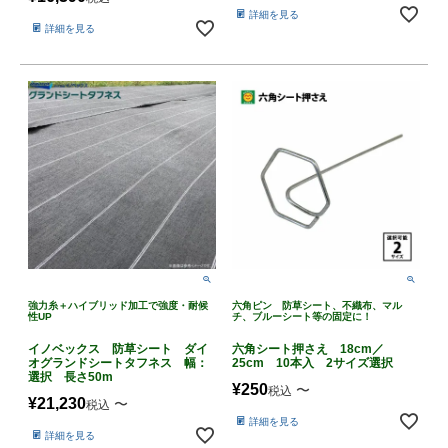
詳細を見る
詳細を見る
強力糸＋ハイブリッド加工で強度・耐候
六角ピン 防草シート、不織布、マル
性UP
チ、ブルーシート等の固定に！
イノベックス 防草シート ダイ
六角シート押さえ 18cm／
オグランドシートタフネス 幅：
25cm 10本入 2サイズ選択
選択 長さ50m
¥
250
〜
税込
¥
21,230
〜
税込
詳細を見る
詳細を見る