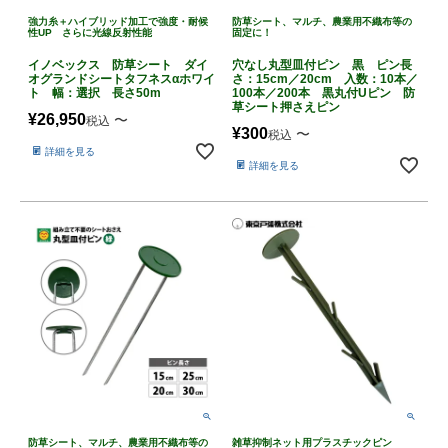
強力糸＋ハイブリッド加工で強度・耐候
防草シート、マルチ、農業用不織布等の
性UP さらに光線反射性能
固定に！
イノベックス 防草シート ダイ
穴なし丸型皿付ピン 黒 ピン長
オグランドシートタフネスαホワイ
さ：15cm／20cm 入数：10本／
ト 幅：選択 長さ50m
100本／200本 黒丸付Uピン 防
草シート押さえピン
¥
26,950
〜
税込
¥
300
〜
税込
詳細を見る
詳細を見る
防草シート、マルチ、農業用不織布等の
雑草抑制ネット用プラスチックピン