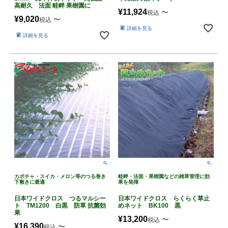
高耐久 法面 畦畔 果樹園に
¥
11,924
〜
税込
¥
9,020
〜
税込
詳細を見る
詳細を見る
カボチャ・スイカ・メロン等のつる巻き
畦畔・法面・果樹園などの雑草管理に効
下敷きに最適
果を発揮
日本ワイドクロス つるマルシー
日本ワイドクロス らくらく草止
ト TM1200 白黒 防草 抗菌効
めネット BK100 黒
果
¥
13,200
〜
税込
¥
16,390
〜
税込