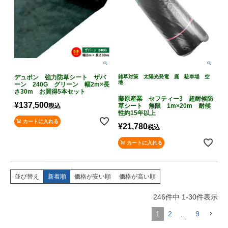
デュポン 強力防草シート ザバ
雑草対策 太陽光発電 庭 駐車場 空
地
ーン 240G グリーン 幅2m×長
さ30m お買得5本セット
藤原産業 セフティー3 超耐候防
¥
137,500
税込
草シート 無限 1m×20m 耐候
性約15年以上
カートに入れる
¥
21,780
税込
カートに入れる
並び替え
新着順
価格が安い順
価格が高い順
246
件中
1
-
30
件表示
1
2
…
9