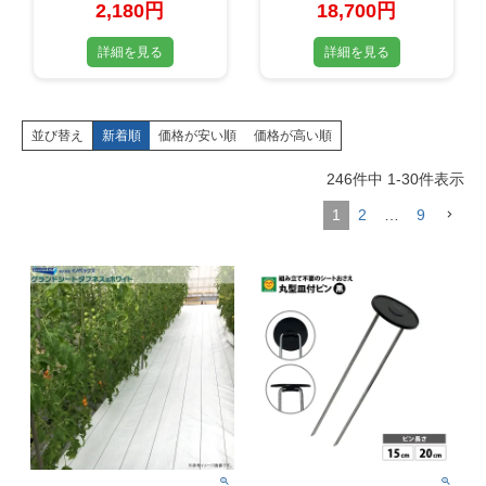
5m・10m・50m 【耐
ン(固定ピン)
2,180円
18,700円
用年数 約5年】
詳細を見る
詳細を見る
並び替え
新着順
価格が安い順
価格が高い順
246
件中
1
-
30
件表示
1
2
…
9