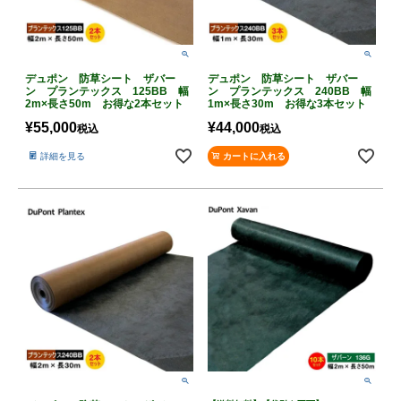
デュポン 防草シート ザバー
デュポン 防草シート ザバー
ン プランテックス 125BB 幅
ン プランテックス 240BB 幅
2m×長さ50m お得な2本セット
1m×長さ30m お得な3本セット
¥
55,000
¥
44,000
税込
税込
詳細を見る
カートに入れる