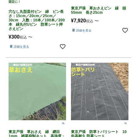
固定に！
東京戸張 草おさえピン 緑 頭
穴なし丸型皿付ピン 緑 ピン長
55mm 長さ25cm
さ：15cm／20cm／25cm／
30cm 入数：10本／100本／200
¥
7,920
〜
税込
本 緑丸付Uピン 防草シート押
さえピン
詳細を見る
¥
300
〜
税込
詳細を見る
東京戸張 草おさえ 緑 網目
東京戸張 防草トバリシート 10
1mm 雑草抑制ネット 高強度・
年高耐久 防草シート