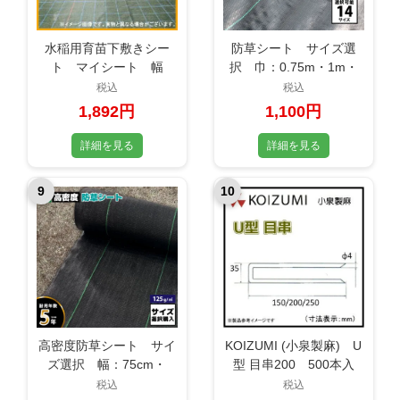
水稲用育苗下敷きシー
防草シート サイズ選
ト マイシート 幅
択 巾：0.75m・1m・
5.5m（3間） 長さ1m単
1.5m・巾2m／長さ：10
税込
税込
位で指定可能
ｍ・30ｍ・50ｍ・100
1,892円
1,100円
ｍ おてんとさん 防
草シート 遮光シート
詳細を見る
詳細を見る
透水性 遮光性 農業
ガーデニング DIY
9
10
庭 畑 駐車場
高密度防草シート サイ
KOIZUMI (小泉製麻) U
ズ選択 幅：75cm・
型 目串200 500本入
100cm・200cm／長さ：
り 防草シート押さえピ
税込
税込