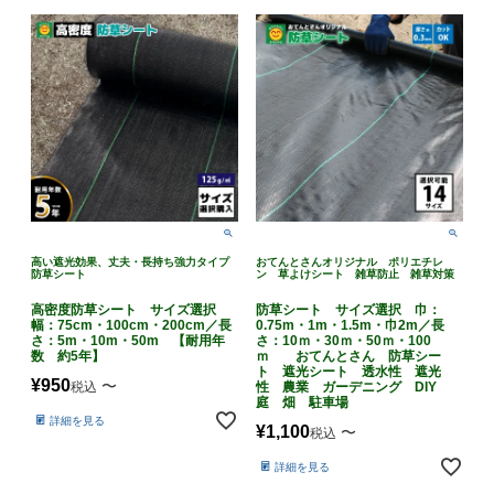
高い遮光効果、丈夫・長持ち強力タイプ
おてんとさんオリジナル ポリエチレ
防草シート
ン 草よけシート 雑草防止 雑草対策
高密度防草シート サイズ選択
防草シート サイズ選択 巾：
幅：75cm・100cm・200cm／長
0.75m・1m・1.5m・巾2m／長
さ：5m・10m・50m 【耐用年
さ：10ｍ・30ｍ・50ｍ・100
数 約5年】
ｍ おてんとさん 防草シー
ト 遮光シート 透水性 遮光
¥
950
〜
税込
性 農業 ガーデニング DIY
庭 畑 駐車場
詳細を見る
¥
1,100
〜
税込
詳細を見る