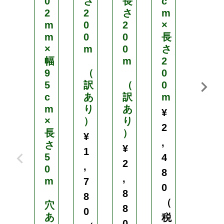
0
さ
長
c
（
2
2
さ
m
m
0
2
×
税
m
0
0
長
込
×
m
0
さ
）
幅
m
2
9
（
0
5
訳
（
0
c
あ
訳
m
m
り
あ
¥
×
）
り
2
長
）
¥
,
さ
¥
1
5
4
2
,
0
8
,
m
7
0
8
8
（
穴
8
0
あ
税
0