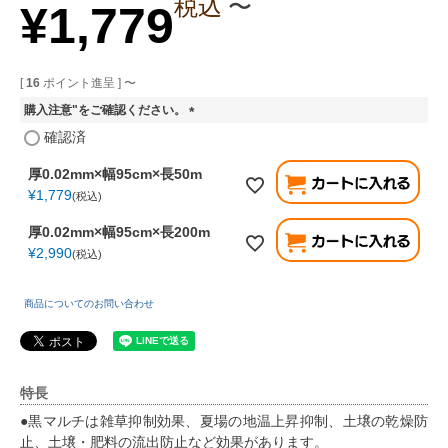
税込
〜
¥
1,779
[
16
ポイント進呈 ]
〜
購入注意"をご確認ください。
(
確認済
必
須
厚0.02mm×幅95cm×長50m
)
¥
1,779
税込
厚0.02mm×幅95cm×長200m
¥
2,990
税込
商品についてのお問い合わせ
特長
●黒マルチは雑草抑制効果、夏場の地温上昇抑制、土壌の乾燥防
止、土壌・肥料の流出防止など効果があります。