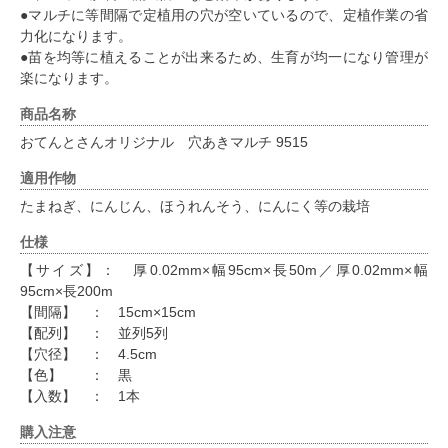
●マルチに等間隔で定植用の穴が空いているので、定植作業の省
力化になります。
●苗を均等に植えることが出来るため、生育が均一になり管理が
楽になります。
商品名称
おてんとさんオリジナル 穴あきマルチ 9515
適用作物
たまねぎ、にんじん、ほうれんそう、にんにく等の栽培
仕様
【サイズ】： 厚0.02mm×幅95cm×長50m／厚0.02mm×幅
95cm×長200m
【間隔】 ： 15cm×15cm
【配列】 ： 並列5列
【穴径】 ： 4.5cm
【色】 ： 黒
【入数】 ： 1本
購入注意