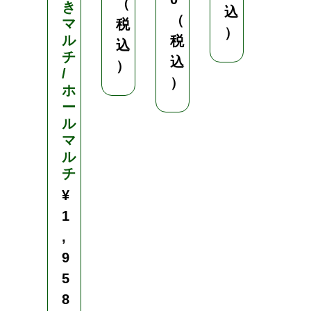
（
き
込
（
マ
税
）
ル
税
込
チ
込
）
/
）
ホ
ー
ル
マ
ル
チ
¥
1
,
9
5
8