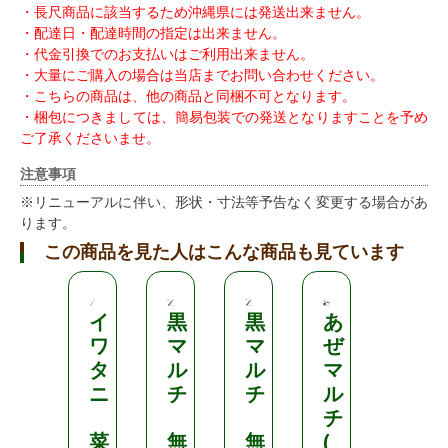
・長尺商品に該当するため沖縄県には発送出来ません。
・配達日・配達時間の指定は出来ません。
・代金引換でのお支払いはご利用出来ません。
・大量にご購入の場合は当店までお問い合わせください。
・こちらの商品は、他の商品と同梱不可となります。
・梱包につきましては、簡易包装での発送となりますことを予め
ご了承くださいませ。
注意事項
※リニューアルに伴い、形状・寸法等予告なく変更する場合があ
ります。
この商品を見た人はこんな商品も見ています
イ
黒
黒
あ
長
ワ
マ
マ
ぜ
靴
タ
ル
ル
マ
ニ
チ
チ
ル
軽
チ
量
菜
無
無
(
P