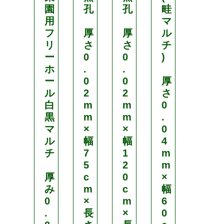
園
孔
孔
畦
V
用
マ
C
フ
厚
厚
ル
カ
リ
さ
さ
チ
バ
ー
0
0
)
ー
ホ
.
.
付
ー
0
0
厚
ル
2
2
さ
ネ
白
m
m
0
イ
黒
m
m
.
ビ
マ
×
×
0
ー
ル
幅
幅
4
¥
チ
7
1
m
1
5
2
m
,
厚
c
0
×
み
m
c
幅
8
0
×
m
6
2
.
長
×
0
4