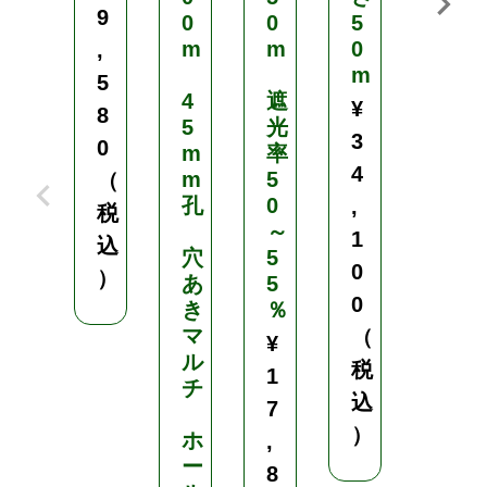
9
0
0
5
3
m
m
0
0
,
m
m
5
4
遮
／
¥
8
5
光
2
3
0
m
率
×
4
m
5
5
（
孔
0
0
,
税
～
m
1
込
穴
5
／
0
）
あ
5
6
0
き
％
×
マ
2
（
¥
ル
0
税
1
チ
m
込
7
）
ホ
ハ
,
ー
ト
8