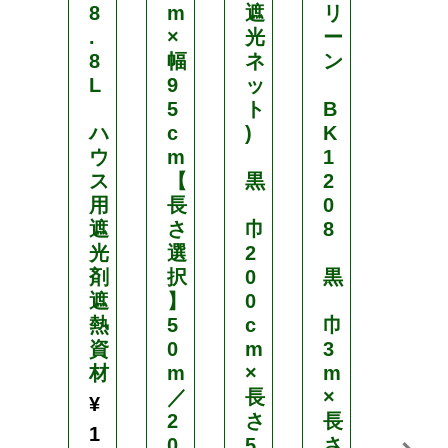
8
m
遮
リ
サ
.
×
光
ー
イ
8
幅
ネ
ン
ズ
L
9
ッ
選
5
ト
B
択
ハ
c
)
K
】
ウ
m
1
2
ス
【
黒
2
×
用
長
0
5
遮
さ
巾
8
m
光
選
2
／
剤
択
0
黒
2
遮
】
0
×
熱
5
c
巾
1
資
0
m
3
0
材
m
×
m
m
／
長
×
／
¥
2
さ
長
2
1
0
5
さ
×