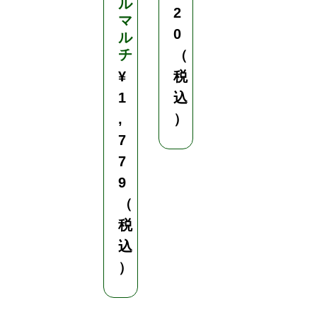
ル
メ
2
マ
有
0
ル
チ
日
（
除
¥
税
け
1
込
ネ
,
）
ッ
ト
7
7
お
9
て
（
ん
と
税
さ
込
ん
）
オ
リ
ジ