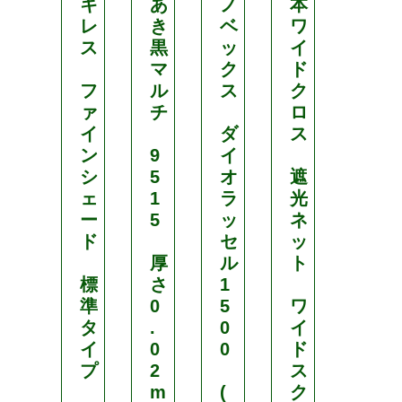
キ
あ
ノ
本
ハ
レ
き
ベ
ワ
ト
ス
黒
ッ
イ
メ
マ
ク
ド
付
フ
ル
ス
ク
】
ァ
チ
ロ
遮
イ
ダ
ス
光
ン
9
イ
ネ
シ
5
オ
遮
ッ
ェ
1
ラ
光
ト
ー
5
ッ
ネ
ド
セ
ッ
遮
厚
ル
ト
光
標
さ
1
率
準
0
5
ワ
7
タ
.
0
イ
5
イ
0
0
ド
%
プ
2
ス
m
(
ク
【