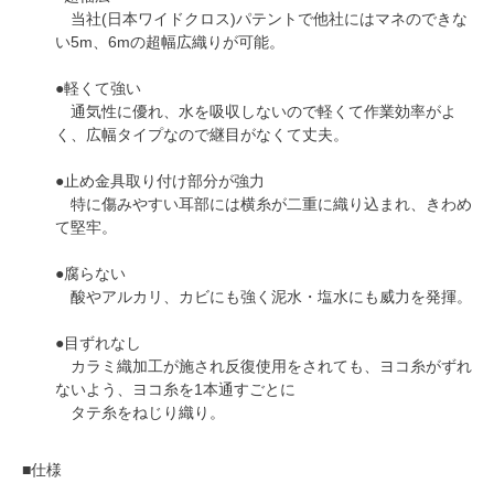
当社(日本ワイドクロス)パテントで他社にはマネのできな
い5m、6mの超幅広織りが可能。
●軽くて強い
通気性に優れ、水を吸収しないので軽くて作業効率がよ
く、広幅タイプなので継目がなくて丈夫。
●止め金具取り付け部分が強力
特に傷みやすい耳部には横糸が二重に織り込まれ、きわめ
て堅牢。
●腐らない
酸やアルカリ、カビにも強く泥水・塩水にも威力を発揮。
●目ずれなし
カラミ織加工が施され反復使用をされても、ヨコ糸がずれ
ないよう、ヨコ糸を1本通すごとに
タテ糸をねじり織り。
■仕様