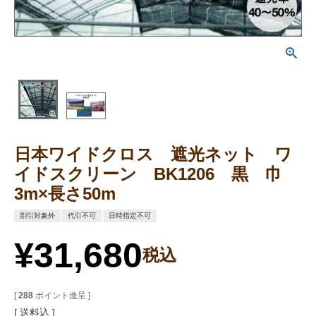
日本ワイドクロス 遮光ネット ワ
イドスクリーン BK1206 黒 巾
3m×長さ50m
割引対象外
代引不可
日時指定不可
¥
31,680
税込
[
288
ポイント進呈 ]
送料込