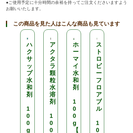
●ご使用予定に十分時間の余裕を持ってご注文くださいますよう
お願いいたします。
この商品を見た人はこんな商品も見ています
ハ
ア
ホ
ス
日
ク
ク
ー
ト
本
サ
タ
マ
ロ
ワ
ッ
ラ
イ
ビ
イ
プ
顆
水
ー
ド
水
粒
和
フ
ク
和
水
剤
ロ
ロ
剤
溶
ア
ス
剤
1
ブ
1
0
ル
ワ
0
1
0
イ
0
0
g
1
ド
g
0
【
0
ラ