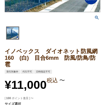
イノベックス ダイオネット防風網
160 (白) 目合6mm 防風/防鳥/防
雹
割引対象外
代引不可
日時指定不可
税込
〜
¥
11,000
[
100
ポイント進呈 ]
〜
サイズ選択