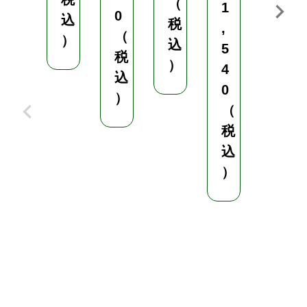
（
1
合
0
込
税
,
6
（
）
込
m
5
税
m
）
4
込
0
巾
）
（
3
m
税
×
込
長
）
さ
5
0
m
¥
2
5