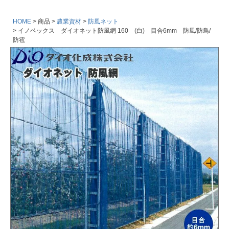
HOME
商品
農業資材
防風ネット
イノベックス ダイオネット防風網 160 (白) 目合6mm 防風/防鳥/
防雹