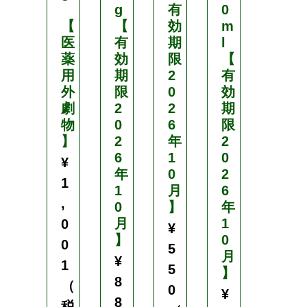
g
有
0
ッ
【
【
効
m
セ
医
有
期
l
ル
薬
効
限
【
防
用
期
2
有
風
外
限
0
効
ネ
劇
2
2
期
ッ
物
0
6
限
ト
】
2
年
2
6
1
0
N
¥
年
0
2
6
1
1
月
6
0
,
0
】
年
0
月
1
0
¥
】
0
(
0
5
月
白
¥
1
5
】
)
8
（
0
¥
8
目
税