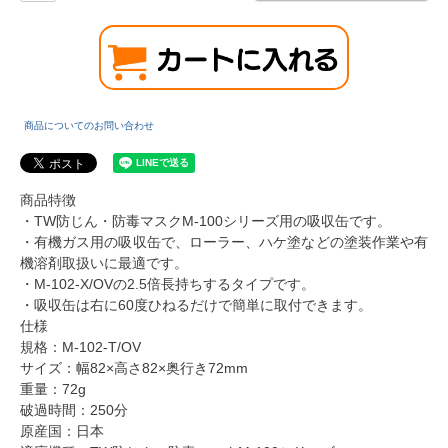
商品についてのお問い合わせ
商品特徴
・TW防じん・防毒マスクM-100シリーズ用の吸収缶です。
・有機ガス用の吸収缶で、ローラー、ハケ塗などの塗装作業や有
機溶剤取扱いに最適です。
・M-102-X/OVの2.5倍長持ちするタイプです。
・吸収缶は右に60度ひねるだけで簡単に取付できます。
仕様
規格：M-102-T/OV
サイズ：幅82×高さ82×奥行き72mm
重量：72g
破過時間：250分
原産国：日本