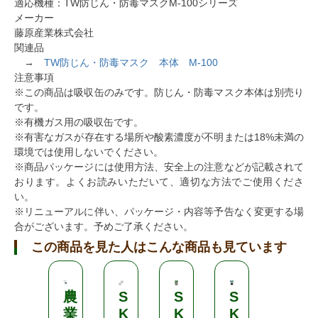
適応機種：TW防じん・防毒マスクM-100シリーズ
メーカー
藤原産業株式会社
関連品
→
TW防じん・防毒マスク 本体 M-100
注意事項
※この商品は吸収缶のみです。防じん・防毒マスク本体は別売り
です。
※有機ガス用の吸収缶です。
※有害なガスが存在する場所や酸素濃度が不明または18%未満の
環境では使用しないでください。
※商品パッケージには使用方法、安全上の注意などが記載されて
おります。よくお読みいただいて、適切な方法でご使用くださ
い。
※リニューアルに伴い、パッケージ・内容等予告なく変更する場
合がございます。予めご了承ください。
この商品を見た人はこんな商品も見ています
農
S
S
S
S
業
K
K
K
K