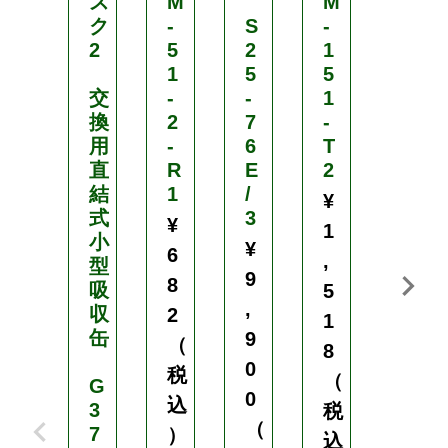
ス
M
M
ク
-
S
-
M
2
5
2
1
-
1
5
5
1
交
-
-
1
0
換
2
7
-
2
用
-
6
T
-
直
R
E
2
X
結
1
/
S
¥
式
3
/
¥
1
小
O
¥
6
,
型
V
9
8
吸
5
,
収
区
2
1
缶
分
9
（
8
：
0
税
（
G
S
0
込
3
1
税
（
7
）
込
¥