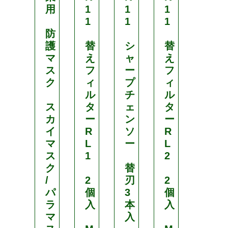
用
1
1
1
1
1
1
1
1
防
護
替
シ
替
吸
マ
え
ャ
え
収
ス
フ
ー
フ
缶
ク
ィ
プ
ィ
ル
チ
ル
有
ス
タ
ェ
タ
機
カ
ー
ン
ー
ガ
イ
R
ソ
R
ス
マ
L
ー
L
用
ス
1
2
フ
ク
替
ィ
/
2
刃
2
ル
パ
個
3
個
タ
ラ
入
本
入
ー
マ
入
付