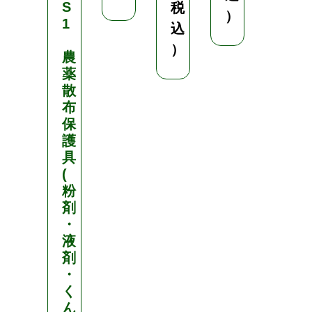
S
税
）
7
1
込
6
）
農
7
薬
（
散
税
布
込
保
護
）
具
(
粉
剤
・
液
剤
・
く
ん