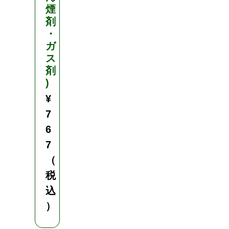
煙
剤
・
ガ
ス
剤
)
¥
7
6
7
（
税
込
）