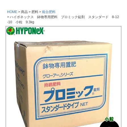
HOME
商品
肥料
複合肥料
ハイポネックス 鉢物専用肥料 プロミック錠剤 スタンダード 8-12
-10 小粒 9.3kg