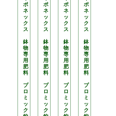
ポ
ポ
ポ
ポ
ポ
ネ
ネ
ネ
ネ
ネ
ッ
ッ
ッ
ッ
ッ
ク
ク
ク
ク
ク
ス
ス
ス
ス
ス
鉢
鉢
鉢
鉢
鉢
物
物
物
物
物
専
専
専
専
専
用
用
用
用
用
肥
肥
肥
肥
肥
料
料
料
料
料
プ
プ
プ
プ
プ
ロ
ロ
ロ
ロ
ロ
ミ
ミ
ミ
ミ
ミ
ッ
ッ
ッ
ッ
ッ
ク
ク
ク
ク
ク