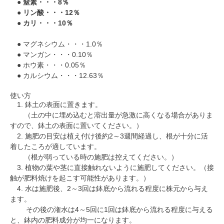
●
窒素・・・8％
●
リン酸・・・12％
●
カリ・・・10％
● マグネシウム・・・1.0％
● マンガン・・・0.10％
● ホウ素・・・0.05％
● カルシウム・・・12.63％
使い方
1. 鉢土の表面に置きます。
（土の中に埋め込むと溶出量が急激に高くなる場合がありま
すので、鉢土の表面に置いてください。）
2. 施肥の目安は植え付け後約2～3週間経過し、根が十分に活
着したころが適しています。
（根が弱っている時の施肥は控えてください。）
3. 植物の葉や茎に直接触れないように施肥してください。（接
触が肥料焼けを起こす可能性があります。）
4. 水は施肥後、2～3回は鉢底から流れる程度に株元から与え
ます。
その後の潅水は4～5回に1回は鉢底から流れる程度に与える
と、鉢内の肥料成分が均一になります。