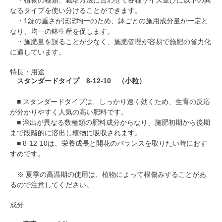
・植物の種類、栽培方法に合わせて各種サイズ並びに以下の異
なるタイプを使い分けることができます。
・1錠の重さがほぼ均一のため、鉢ごとの施用成分量が一定と
なり、均一の鉢生産を促します。
・施肥量を誤ることが少なく、施肥管理が容易で施肥の省力化
に適しています。
特長・用途
スタンダードタイプ 8-12-10 （小粒）
■ スタンダードタイプは、しっかり速く効くため、生育の反応
が分かりやすく人気の高い肥料です。
■ 溶出が異なる数種類の肥料成分からなり、施肥初期から後期
まで段階的に溶出し植物に吸収されます。
■ 8-12-10は、栄養成長と開花のバランスを取りたい時におす
すめです。
※ 夏季の高温期の使用は、植物によって根傷みすることがあ
るので注意してください。
成分