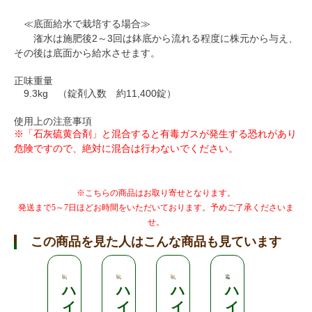
≪底面給水で栽培する場合≫
潅水は施肥後2～3回は鉢底から流れる程度に株元から与え、
その後は底面から給水させます。
正味重量
9.3kg （錠剤入数 約11,400錠）
使用上の注意事項
※「石灰硫黄合剤」と混合すると有毒ガスが発生する恐れがあり
危険ですので、絶対に混合は行わないでください。
※こちらの商品はお取り寄せとなります。
発送まで5～7日ほどお時間をいただいております。予めご了承くださいま
せ。
この商品を見た人はこんな商品も見ています
ハ
ハ
ハ
ハ
ハ
イ
イ
イ
イ
イ