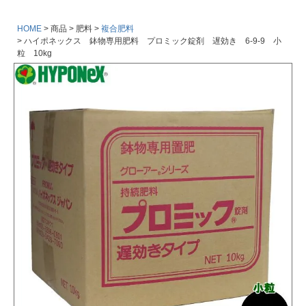
HOME
商品
肥料
複合肥料
ハイポネックス 鉢物専用肥料 プロミック錠剤 遅効き 6-9-9 小
粒 10kg