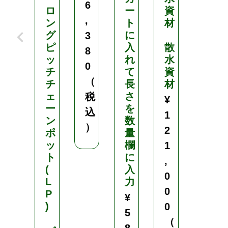
6
2
ロ
ー
資
,
ン
ト
材
,
グ
に
3
6
ピ
入
散
8
5
ッ
れ
水
0
0
チ
て
資
（
チ
長
材
（
ェ
さ
税
¥
税
ー
を
込
1
込
ン
数
）
2
）
ポ
量
ッ
欄
1
ト
に
,
(
入
0
L
力
0
P
¥
)
0
5
（