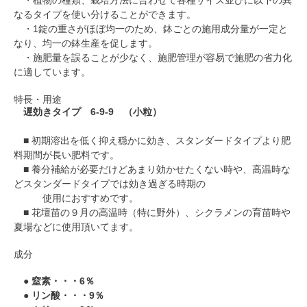
・植物の種類、栽培方法に合わせて各種サイズ並びに以下の異
なるタイプを使い分けることができます。
・1錠の重さがほぼ均一のため、鉢ごとの施用成分量が一定と
なり、均一の鉢生産を促します。
・施肥量を誤ることが少なく、施肥管理が容易で施肥の省力化
に適しています。
特長・用途
遅効きタイプ 6-9-9 （小粒）
■ 初期溶出を低く抑え穏かに効き、スタンダードタイプより肥
料期間が長い肥料です。
■ 養分補給が必要だけどあまり効かせたくない時や、高温時な
どスタンダードタイプでは効き過ぎる時期の
使用におすすめです。
■ 花壇苗の９月の高温時（特に野外）、シクラメンの育苗時や
夏場などに使用頂いてます。
成分
●
窒素・・・6％
●
リン酸・・・9％