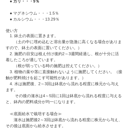
●
カリ・・・9％
● マグネシウム・・・1.5％
● カルシウム・・・13.29％
使い方
1. 鉢土の表面に置きます。
（土の中に埋め込むと溶出量が急激に高くなる場合がありま
すので、鉢土の表面に置いてください。）
2. 施肥の目安は植え付け後約2～3週間経過し、根が十分に活
着したころが適しています。
（根が弱っている時の施肥は控えてください。）
3. 植物の葉や茎に直接触れないように施肥してください。（接
触が肥料焼けを起こす可能性があります。）
4. 水は施肥後、2～3回は鉢底から流れる程度に株元から与え
ます。
その後の潅水は4～5回に1回は鉢底から流れる程度に与える
と、鉢内の肥料成分が均一になります。
≪底面給水で栽培する場合≫
潅水は施肥後2～3回は鉢底から流れる程度に株元から与え、
その後は底面から給水させます。