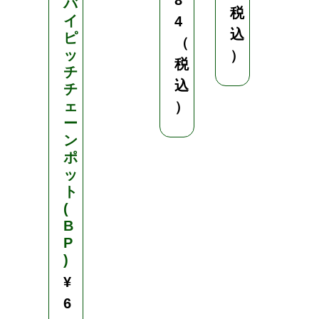
8
バ
税
イ
4
込
ピ
（
ッ
）
税
チ
込
チ
ェ
）
ー
ン
ポ
ッ
ト
(
B
P
)
¥
6