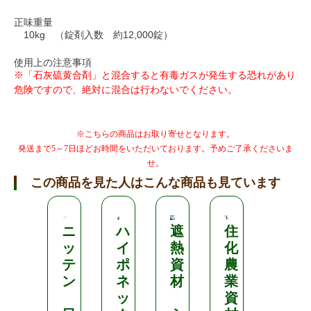
正味重量
10kg （錠剤入数 約12,000錠）
使用上の注意事項
※「石灰硫黄合剤」と混合すると有毒ガスが発生する恐れがあり
危険ですので、絶対に混合は行わないでください。
※こちらの商品はお取り寄せとなります。
発送まで5～7日ほどお時間をいただいております。予めご了承くださいま
せ。
この商品を見た人はこんな商品も見ています
ニ
ハ
遮
住
ハ
ッ
イ
熱
化
イ
テ
ポ
資
農
ポ
ン
ネ
材
業
ネ
ッ
資
ッ