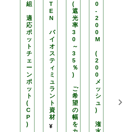
組
T
(
0
効
E
遮
-
き
適
N
光
2
応
率
0
8
ポ
バ
3
0
-
ッ
イ
0
M
8
ト
オ
～
-
チ
ス
3
(
8
ェ
テ
5
2
ー
ィ
％
0
中
ン
ミ
)
0
粒
ポ
ュ
メ
ッ
ラ
ご
ッ
1
ト
ン
希
シ
0
(
ト
望
ュ
k
C
資
の
)
g
P
材
幅
¥
)
を
潅
¥
1
カ
水