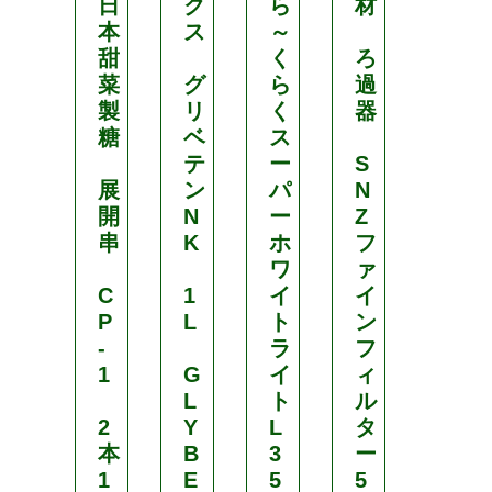
日
ク
ら
材
ク
本
ス
～
ス
甜
く
ろ
菜
グ
ら
過
鉢
製
リ
く
器
物
糖
ベ
ス
専
テ
ー
S
用
展
ン
パ
N
肥
開
N
ー
Z
料
串
K
ホ
フ
ワ
ァ
プ
C
1
イ
イ
ロ
P
L
ト
ン
ミ
-
ラ
フ
ッ
1
G
イ
ィ
ク
L
ト
ル
錠
2
Y
L
タ
剤
本
B
3
ー
1
E
5
5
遅