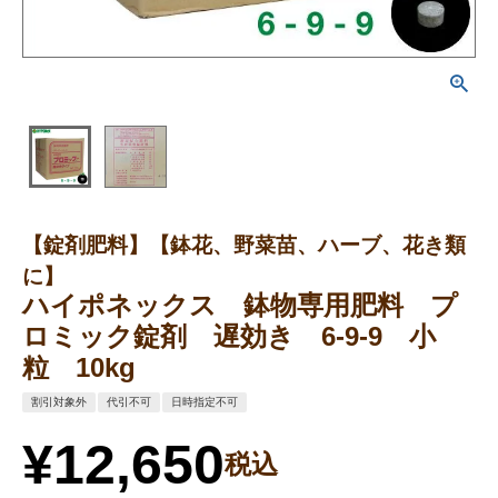
【錠剤肥料】【鉢花、野菜苗、ハーブ、花き類
に】
ハイポネックス 鉢物専用肥料 プ
ロミック錠剤 遅効き 6-9-9 小
粒 10kg
割引対象外
代引不可
日時指定不可
¥
12,650
税込