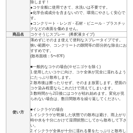
除します！
●コケ全般に使用できて、水洗いは不要です。
●化学合成成分を含まないので、環境にやさしく安心で
す。
●コンクリート・レンガ・石材・ビニール・プラスチッ
クなどの表面を傷めません。
商品名
コケそうじスプレー (希釈液タイプ)
薄めずにそのまま使えて便利なスプレータイプです。
狭い範囲や、コンクリートの隙間等の部分的な除去にお
すすめです。
(散布面積：5〜8?F)
■一般的なコケの場合(※ゼニゴケを除く)
1.使用したいコケに向け、コケ全体が完全に濡れるよう
にたっぷり散布します。
2.散布後は擦ったりせず、そのまま放置します。壁面の
コケ染み程度ならこれだけで消えてしまいます。
3.数時間から2日後にはコケが枯れ始めます。変化が見
られない場合は、数日間散布を繰り返してください。
■イシクラゲの場合
使い方
1.イシクラゲが乾燥した状態での散布は避け、雨上がり
時や水を十分にかけて湿潤状態にしてから散布して下さ
い。
2.イシクラゲ全体が十分に濡れる量をたっぷりと散布し