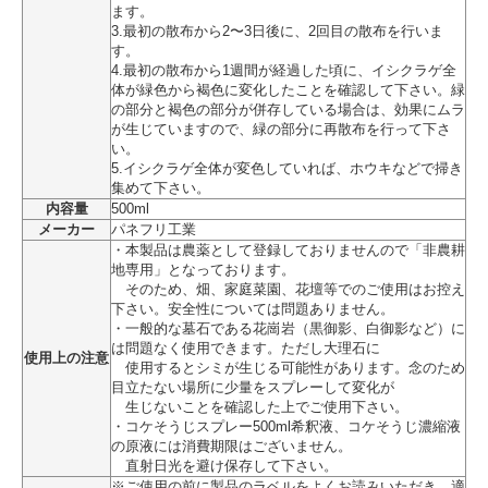
ます。
3.最初の散布から2〜3日後に、2回目の散布を行いま
す。
4.最初の散布から1週間が経過した頃に、イシクラゲ全
体が緑色から褐色に変化したことを確認して下さい。緑
の部分と褐色の部分が併存している場合は、効果にムラ
が生じていますので、緑の部分に再散布を行って下さ
い。
5.イシクラゲ全体が変色していれば、ホウキなどで掃き
集めて下さい。
内容量
500ml
メーカー
パネフリ工業
・本製品は農薬として登録しておりませんので「非農耕
地専用」となっております。
そのため、畑、家庭菜園、花壇等でのご使用はお控え
下さい。安全性については問題ありません。
・一般的な墓石である花崗岩（黒御影、白御影など）に
は問題なく使用できます。ただし大理石に
使用上の注意
使用するとシミが生じる可能性があります。念のため
目立たない場所に少量をスプレーして変化が
生じないことを確認した上でご使用下さい。
・コケそうじスプレー500ml希釈液、コケそうじ濃縮液
の原液には消費期限はございません。
直射日光を避け保存して下さい。
※ご使用の前に製品のラベルをよくお読みいただき、適