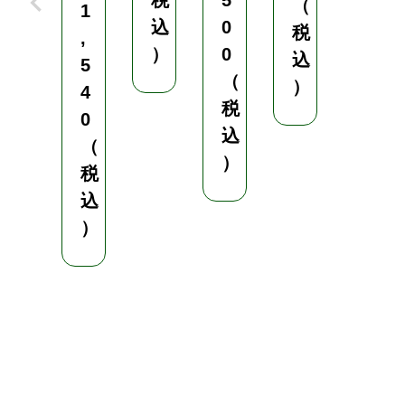
税
5
（
1
2
込
0
税
,
5
）
0
込
-
5
（
2
）
4
0
税
0
込
（
1
）
.
税
3
込
5
）
k
g
(
1
L
)
¥