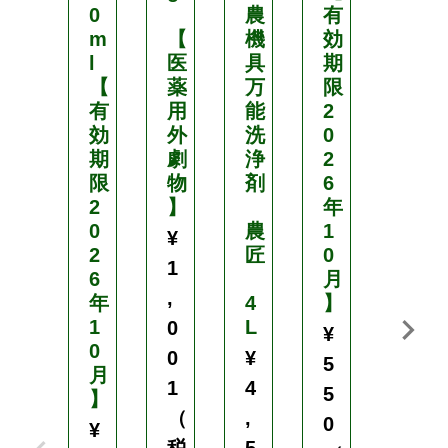
0
農
有
壌
m
【
機
効
灌
l
医
具
期
注
【
薬
万
限
有
用
能
2
亜
効
外
洗
0
リ
期
劇
浄
2
ン
限
物
剤
6
酸
2
】
年
液
0
農
1
肥
¥
2
匠
0
1
6
月
ホ
,
年
4
】
ス
1
L
ト
0
¥
0
ッ
0
¥
5
月
プ
1
4
5
】
（
,
0
0
¥
-