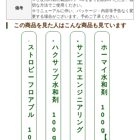
切な方法でご使用ください。
備考
※リニューアルに伴い、パッケージ・内容等予告なく変
更する場合がございます。予めご了承ください。
この商品を見た人はこんな商品も見ています
ス
ハ
サ
ホ
サ
ト
ク
ン
ー
カ
ロ
サ
エ
マ
タ
ビ
ッ
ス
イ
の
ー
プ
エ
水
タ
フ
水
ン
和
ネ
ロ
和
ジ
剤
ア
剤
ニ
葉
ブ
ア
1
面
ル
1
リ
0
散
0
ン
0
布
1
0
グ
g
・
0
g
【
土