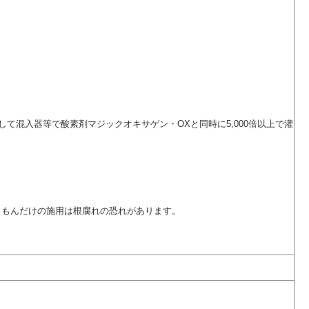
て混入器等で酸素剤マジックオキサゲン・OXと同時に5,000倍以上で灌
うもんだけの施用は根腐れの恐れがあります。