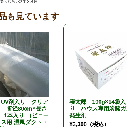
でさらに高い効果を発揮！
ら
品も見ています
UV剤入り クリア
寝太郎 100g×14袋入
 折径80cm×長さ
り ハウス専用炭酸ガ
m 1本入り (ビニー
発生剤
ス用 温風ダクト・
¥
3,300
（税込）