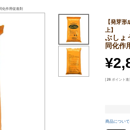
酸同化作用促進剤
【発芽形
上】
ぶしょ
同化作
¥
2,
[
26
ポイント進呈
商品について