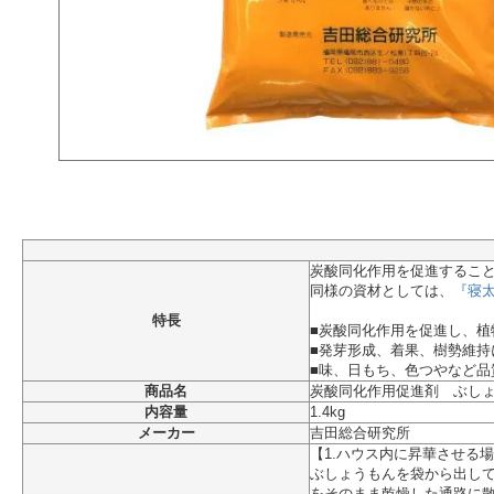
炭酸同化作用を促進するこ
同様の資材としては、
『寝
特長
■炭酸同化作用を促進し、植
■発芽形成、着果、樹勢維持
■味、日もち、色つやなど品
商品名
炭酸同化作用促進剤 ぶし
内容量
1.4kg
メーカー
吉田総合研究所
【1.ハウス内に昇華させる
ぶしょうもんを袋から出し