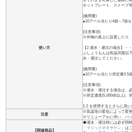
をそのまま乾燥した通路に
ホットプレート、ストーブ
(施用量)
●10アール当たり4袋～7
(注意事項)
※作物の真上に設置したり
使い方
【2.灌水・灌注の場合】・
ぶしょうもんは気温20度以
水・灌注してください。
(施用量)
●10アール当たり所定量0.5
(注意事項)
※灌水・灌注する場合は、
※所定濃度(5,000倍以上)
1.2.を併用するとさらに高
※気温等の変化によって変
注意
※リニューアルに伴い、パ
◆灌水・灌注時には必ず同
「マジックオキサゲン」
は
【関連商品】