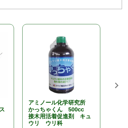
アミノール化学研究所
微量
ス
かっちゃくん 500cc
剤 
接木用活着促進剤 キュ
展着
ウリ ウリ科
¥
1,7