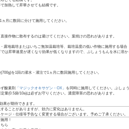
散布しても結構です。
等で加熱して昇華させても結構です。
袋を1ヵ月に数回に分けて施用してください。
、直接作物に散布するのは避けてください。葉焼けの恐れがあります。
・・露地栽培またはいちご無加温栽培等、栽培温度の低い作物に施用する場合
下では昇華速度が遅くなり効果が低くなりますので、ぶしょうもんを水に溶かし
袋(700g)を1回の灌水・灌注で1ヵ月に数回施用してください。
必ず酸素剤
「マジックオキサゲン・OX」
を同時に施用してください。ぶしょ
、所定量(0.5袋/10a)は必ずお守りください。濃度障害の恐れがあります。
い効果が期待できます。
色することがありますが、効力に変化はありません。
ッケージ・仕様等予告なく変更する場合がございます。予めご了承ください。
時施用！
こちら