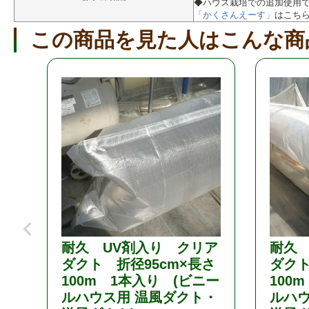
◆ハウス栽培での追加使用
「かくさんえーす」
はこち
この商品を見た人はこんな商
耐久 UV剤入り クリア
耐久 
ダクト 折径95cm×長さ
ダクト
100m 1本入り (ビニー
100
ルハウス用 温風ダクト・
ルハウ