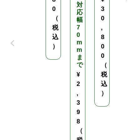
対
・
0
3
応
9
（
0
幅
c
7
m
税
,
0
・
込
8
m
1
）
0
m
0
0
ま
.
で
5
（
c
¥
税
m
2
込
・
,
）
1
2
3
c
9
m
8
／
（
色
・
税