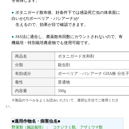
を発揮します。
●
ボタニガード散布後、好条件下では感染死亡虫の体表面に
白いかび(ボーベリア・バシアーナ)が
生えるので、効果が目で確認できます。
●
JAS法に適合し、農薬散布回数にカウントされないので、有
機栽培・特別栽培農産物でも使用可能です。
商品名
ボタニガード水和剤
分類
殺虫剤
有効成分
ボーベリア・バシアーナ GHA株 分生子・・・
毒性
普通物
内容量
500g
※製品のラベルをよくお読みいただいて、適切な方法でご使用くださ
い。
■適用作物名・病害虫名■
野菜類（施設栽培）： コナジラミ類, アザミウマ類