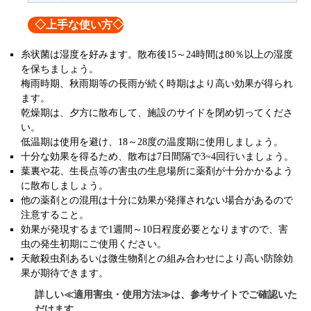
◇上手な使い方◇
糸状菌は湿度を好みます。散布後15～24時間は80％以上の湿度
を保ちましょう。
梅雨時期、秋雨期等の長雨が続く時期はより高い効果が得られ
ます。
乾燥期は、夕方に散布して、施設のサイドを閉め切ってくださ
い。
低温期は使用を避け、18～28度の温度期に使用しましょう。
十分な効果を得るため、散布は7日間隔で3~4回行いましょう。
葉裏や花、生長点等の害虫の生息場所に薬剤が十分かかるよう
に散布しましょう。
他の薬剤との混用は十分に効果が発揮されない場合があるので
注意すること。
効果が発現するまで1週間～10日程度必要となりますので、害
虫の発生初期にご使用ください。
天敵殺虫剤あるいは微生物剤との組み合わせにより高い防除効
果が期待できます。
詳しい≪適用害虫・使用方法≫は、参考サイトでご確認いた
だけます。