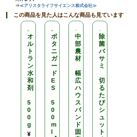
⇒
≪アリスタライフサイエンス株式会社≫
この商品を見た人はこんな商品も見ています
オ
ボ
中
除
ポ
ル
タ
部
菌
リ
ト
ニ
農
バ
ポ
ラ
ガ
材
サ
ッ
ン
ー
ミ
ト
水
ド
幅
和
E
広
切
黒
剤
S
ハ
る
・
ウ
た
緑
5
5
ス
び
・
0
0
バ
シ
青
0
0
ン
ュ
・
g
m
ド
ッ
赤
l
固
ト
・
¥