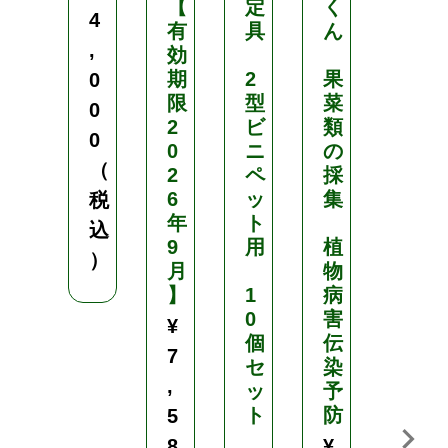
【
定
く
黄
4
有
具
ん
・
,
効
乳
期
2
果
白
0
限
型
菜
／
0
2
ビ
類
丸
0
0
ニ
の
型
（
2
ペ
採
／
6
ッ
集
口
税
年
ト
径
込
9
用
植
6
）
月
物
c
】
1
病
m
0
害
・
¥
個
伝
7
7
セ
染
.
,
ッ
予
5
ト
防
c
5
m
8
¥